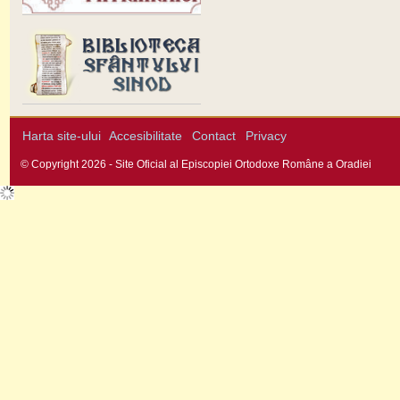
Harta site-ului
Accesibilitate
Contact
Privacy
© Copyright 2026 - Site Oficial al Episcopiei Ortodoxe Române a Oradiei