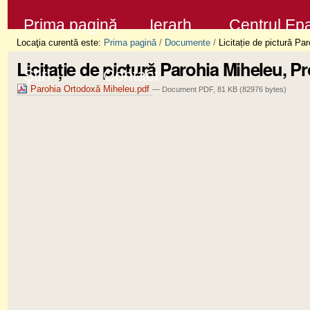
Sari
Secţiuni
Prima pagină
Ierarh
Centrul Epa
la
Locaţia curentă este:
Prima pagină
/
Documente
/
Licitație de pictură Pa
conţinut
Licitație de pictură Parohia Miheleu, P
Știri
Contact
|
Parohia Ortodoxă Miheleu.pdf
— Document PDF, 81 KB (82976 bytes)
Sari
la
navigare