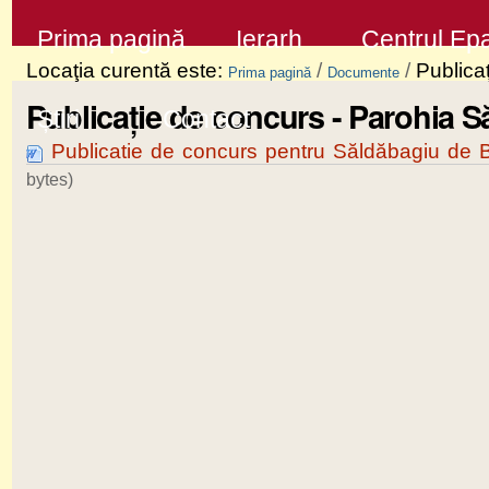
Sari
Secţiuni
Prima pagină
Ierarh
Centrul Epa
la
Locaţia curentă este:
/
/
Publica
Prima pagină
Documente
conţinut
Publicație de concurs - Parohia 
Știri
Contact
|
Publicatie de concurs pentru Săldăbagiu de 
Sari
bytes)
la
navigare