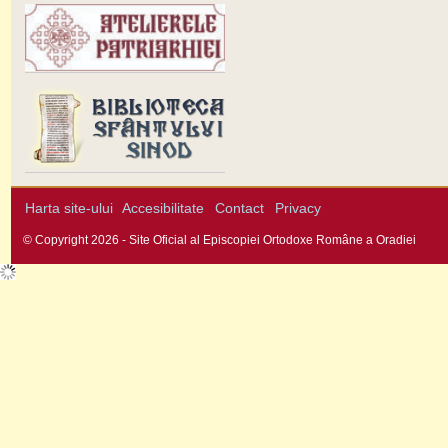
Harta site-ului
Accesibilitate
Contact
Privacy
© Copyright 2026 - Site Oficial al Episcopiei Ortodoxe Române a Oradiei