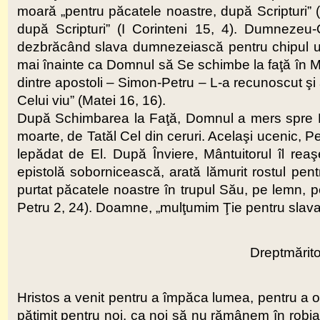
moară „pentru păcatele noastre, după Scripturi” (I 
după Scripturi” (I Corinteni 15, 4). Dumnezeu-O
dezbrăcând slava dumnezeiască pentru chipul umil
mai înainte ca Domnul să Se schimbe la faţă în Mu
dintre apostoli – Simon-Petru – L-a recunoscut şi 
Celui viu” (Matei 16, 16).
După Schimbarea la Faţă, Domnul a mers spre Pa
moarte, de Tatăl Cel din ceruri. Acelaşi ucenic, Pe
lepădat de El. După Înviere, Mântuitorul îl rea
epistolă sobornicească, arată lămurit rostul pentr
purtat păcatele noastre în trupul Său, pe lemn, pe
Petru 2, 24). Doamne, „mulţumim Ţie pentru slav
Dreptmăritor
Hristos a venit pentru a împăca lumea, pentru a o 
pătimit pentru noi, ca noi să nu rămânem în robia 