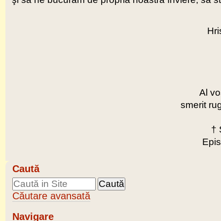
Hri
Al vo
smerit rug
†
Epis
Caută
Căutare avansată
Navigare