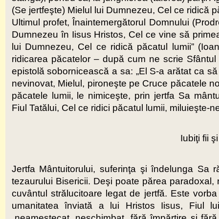
(Se jertfeşte) Mielul lui Dumnezeu, Cel ce ridică pă
Ultimul profet, Înaintemergătorul Domnului (Prodro
Dumnezeu în Iisus Hristos, Cel ce vine să primeasc
lui Dumnezeu, Cel ce ridică păcatul lumii” (Ioa
ridicarea păcatelor – după cum ne scrie Sfântul
epistolă sobornicească a sa: „El S-a arătat ca să r
nevinovat, Mielul, pironeşte pe Cruce păcatele no
păcatele lumii, le nimiceşte, prin jertfa Sa mâ
Fiul Tatălui, Cel ce ridici păcatul lumii, miluieşte-n
Iubiţi fii 
Jertfa Mântuitorului, suferinţa şi îndelunga Sa r
tezaurului Bisericii. Deşi poate părea paradoxal, 
cuvântul strălucitoare legat de jertfă. Este vorb
umanitatea înviată a lui Hristos Iisus, Fiul
„neamestecat, neschimbat, fără împărţire şi făr