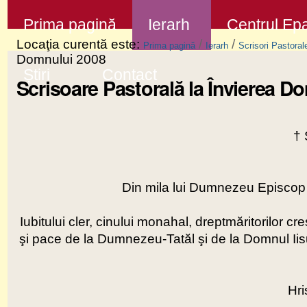
Sari
Secţiuni
Prima pagină
Ierarh
Centrul Epa
la
Locaţia curentă este:
/
/
Prima pagină
Ierarh
Scrisori Pastoral
conţinut
Domnului 2008
Știri
Contact
|
Scrisoare Pastorală la Învierea D
Sari
la
†
navigare
Din mila lui Dumnezeu Episcop
Iubitului cler, cinului monahal, dreptmăritorilor c
şi pace de la Dumnezeu-Tatăl şi de la Domnul Iisus
Hri