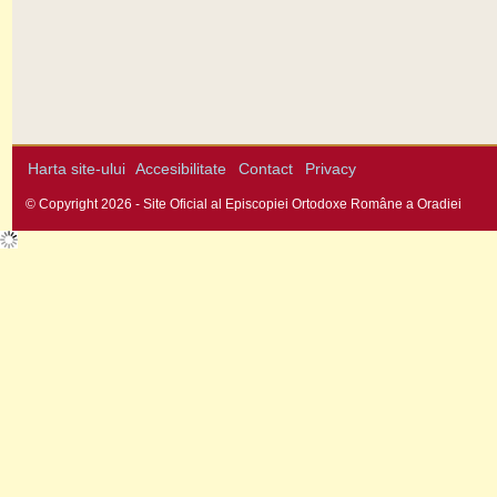
Harta site-ului
Accesibilitate
Contact
Privacy
© Copyright 2026 - Site Oficial al Episcopiei Ortodoxe Române a Oradiei