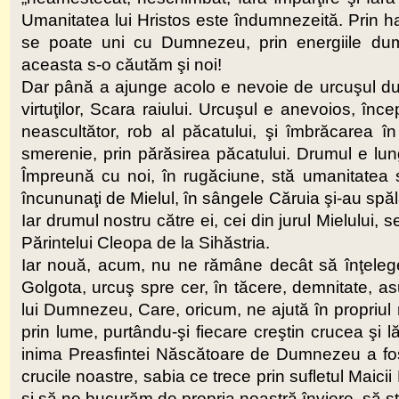
Umanitatea lui Hristos este îndumnezeită. Prin h
se poate uni cu Dumnezeu, prin energiile dumn
aceasta s-o căutăm şi noi!
Dar până a ajunge acolo e nevoie de urcuşul du
virtuţilor, Scara raiului. Urcuşul e anevoios, î
neascultător, rob al păcatului, şi îmbrăcarea în
smerenie, prin părăsirea păcatului. Drumul e lun
Împreună cu noi, în rugăciune, stă umanitatea sfi
încununaţi de Mielul, în sângele Căruia şi-au spăl
Iar drumul nostru către ei, cei din jurul Mielului,
Părintelui Cleopa de la Sihăstria.
Iar nouă, acum, nu ne rămâne decât să înţele
Golgota, urcuş spre cer, în tăcere, demnitate, a
lui Dumnezeu, Care, oricum, ne ajută în propriul n
prin lume, purtându-şi fiecare creştin crucea şi 
inima Preasfintei Născătoare de Dumnezeu a fost
crucile noastre, sabia ce trece prin sufletul Mai
şi să ne bucurăm de propria noastră înviere, să str