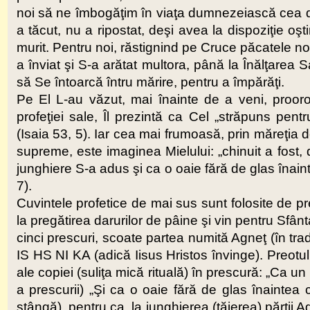
noi să ne îmbogăţim în viaţa dumnezeiască cea dup
a tăcut, nu a ripostat, deşi avea la dispoziţie oş
murit. Pentru noi, răstignind pe Cruce păcatele no
a înviat şi S-a arătat multora, până la Înălţarea 
să Se întoarcă întru mărire, pentru a împărăţi.
Pe El L-au văzut, mai înainte de a veni, prooroci
profeţiei sale, Îl prezintă ca Cel „străpuns pent
(Isaia 53, 5). Iar cea mai frumoasă, prin măreţia de
supreme, este imaginea Mielului: „chinuit a fost,
junghiere S-a adus şi ca o oaie fără de glas înain
7).
Cuvintele profetice de mai sus sunt folosite de pre
la pregătirea darurilor de pâine şi vin pentru Sfân
cinci prescuri, scoate partea numită Agneţ (în tra
IS HS NI KA (adică Iisus Hristos învinge). Preotul
ale copiei (suliţa mică rituală) în prescură: „Ca 
a prescurii) „Şi ca o oaie fără de glas înaintea
stângă), pentru ca, la junghierea (tăierea) părţii