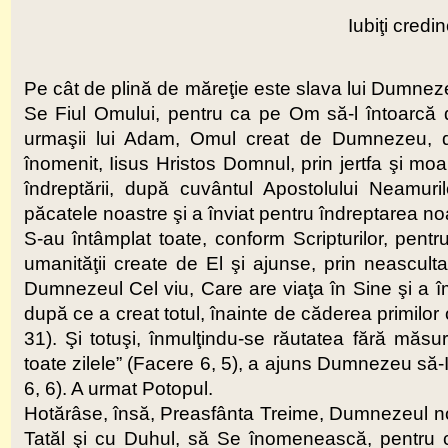
Iubiţi credi
Pe cât de plină de măreţie este slava lui Dumneze
Se Fiul Omului, pentru ca pe Om să-l întoarcă d
urmaşii lui Adam, Omul creat de Dumnezeu, da
înomenit, Iisus Hristos Domnul, prin jertfa şi mo
îndreptării, după cuvântul Apostolului Neamuri
păcatele noastre şi a înviat pentru îndreptarea no
S-au întâmplat toate, conform Scripturilor, pen
umanităţii create de El şi ajunse, prin neasculta
Dumnezeul Cel viu, Care are viaţa în Sine şi a î
după ce a creat totul, înainte de căderea primilor
31). Şi totuşi, înmulţindu-se răutatea fără măsur
toate zilele” (Facere 6, 5), a ajuns Dumnezeu să-
6, 6). A urmat Potopul.
Hotărâse, însă, Preasfânta Treime, Dumnezeul no
Tatăl şi cu Duhul, să Se înomenească, pentru 