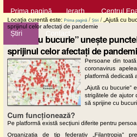
Sari
Secţiuni
Prima pagină
Ierarh
Centrul Epa
la
Locaţia curentă este:
/
/
„Ajută cu buc
Prima pagină
Știri
conţinut
sprijinul celor afectați de pandemie
Știri
Contact
|
„Ajută cu bucurie” unește punctele
Sari
sprijinul celor afectați de pandem
la
Persoane din toată 
navigare
coronavirus apelea
platformă dedicată a
„Ajută cu bucurie” 
strigătele de ajutor
să sprijine cu bucuri
Cum funcționează?
Pe platformă există secțiuni diferite pentru persoan
Organizația de tip federativ „Filantropia” pr