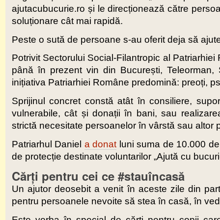
ajutacubucurie.ro și le direcționează către persoa
soluționare cât mai rapidă.
Peste o sută de persoane s-au oferit deja să ajut
Potrivit Sectorului Social-Filantropic al Patriarhi
până în prezent vin din București, Teleorman, S
inițiativa Patriarhiei Române predomină: preoți, psi
Sprijinul concret constă atât în consiliere, supo
vulnerabile, cât și donații în bani, sau realizare
strictă necesitate persoanelor în vârstă sau altor 
Patriarhul Daniel
a donat
luni suma de 10.000 de l
de protecție destinate voluntarilor „Ajută cu bucuri
Cărți pentru cei ce #stauîncasă
Un ajutor deosebit a venit în aceste zile din par
pentru persoanele nevoite să stea în casă, în vede
Este vorba în special de cărți pentru copii care