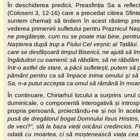
În deschiderea predicii, Preasfinția Sa a refle
(Coloseni 3, 12-16) care a precedat citirea Sfint
suntem chemați să tindem în acest răstimp pregăt
vederea primenirii sufletului pentru Praznicul Na
ne pregătește, cum nu se poate mai bine, pentru a
Nașterea după trup a Fiului Cel veșnic al Tatălui
.
care se desfășoară timpul Bisericii, ne ajută să îm
îngăduitori cu oamenii
; să răbdăm, să ne răbdăm ș
într-o astfel de stare, a păcii sufletești, putem să
pământ pentru ca să împace inima omului și să 
Sa, n-a putut accepta ca omul să rămână în moarte
În continuare, Chiriarhul locului a surprins unu
duminicale, o componentă interogativă și intros
propria persoană, proiectându-ne și noi în acela
pusă de dregătorul bogat Domnului Iisus Hristos,
de veci?”, stă la baza vieții oricărui credincios.
odată cu moartea, ci să moștenească viața cea 