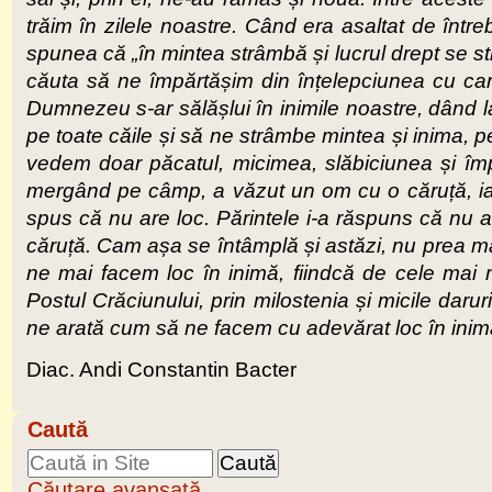
trăim în zilele noastre. Când era asaltat de între
spunea că „în mintea strâmbă și lucrul drept se s
căuta să ne împărtășim din înțelepciunea cu car
Dumnezeu s-ar sălășlui în inimile noastre, dând la
pe toate căile și să ne strâmbe mintea și inima, p
vedem doar păcatul, micimea, slăbiciunea și îm
mergând pe câmp, a văzut un om cu o căruță, iar pă
spus că nu are loc. Părintele i-a răspuns că nu ar
căruță. Cam așa se întâmplă și astăzi, nu prea mai
ne mai facem loc în inimă, fiindcă de cele mai mu
Postul Crăciunului, prin milostenia și micile daru
ne arată cum să ne facem cu adevărat loc în inim
Diac. Andi Constantin Bacter
Caută
Căutare avansată