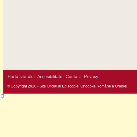
Harta site-ului
Accesibilitate
Contact
Privacy
© Copyright 2026 - Site Oficial al Episcopiei Ortodoxe Române a Oradiei