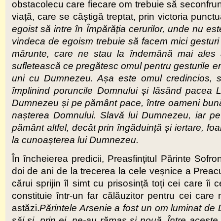
obstacolecu care fiecare om trebuie să seconfrunte
viață, care se câștigă treptat, prin victoria punctu
egoist să intre în Împărăția cerurilor, unde nu es
vindeca de egoism trebuie să facem mici gesturi c
mărunte, care ne stau la îndemână mai ales ac
sufletească ce pregătesc omul pentru gesturile ero
uni cu Dumnezeu. Așa este omul credincios, s
împlinind poruncile Domnului și lăsând pacea Lu
Dumnezeu și pe pământ pace, între oameni bunăvoi
nașterea Domnului. Slavă lui Dumnezeu, iar p
pământ altfel, decât prin îngăduință și iertare, fo
la cunoașterea lui Dumnezeu.
În încheierea predicii, Preasfințitul Părinte Sofro
doi de ani de la trecerea la cele veșnice a Preac
cărui sprijin îl simt cu prisosință toți cei care î
constituie într-un far călăuzitor pentru cei car
astăzi.
Părintele Arsenie a fost un om luminat de 
săi și, prin ei, ne-au rămas și nouă. Între aceste