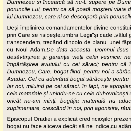
Dumnezeu și încearcă să nu-L supere pe Dumne
poruncile Lui, pentru ca să poată moșteni viața de
lui Dumnezeu, care ni se descoperă prin porunci
Deși împlinirea comandamentelor divine constitui
prin Care se risipește„umbra Legii”și cade „vălul 
transcendem, trecând dincolo de planul unei făptui
cu Noul Adam.
De data aceasta, Domnul Iisus 
desăvârșirea și garanția vieții celei veșnice
: ne
împărtășirea avutului cu cei săraci; pentru că 
Dumnezeu
,
Care, bogat fiind, pentru noi a sărăci
Așadar, Cel cu adevărat bogat sărăcește pentru
Iar noi, miluind pe cei săraci, în fapt, ne apro
cele materiale și unindu-ne cu cele duhovnicești c
oricât ne-am minți, bogăția materială nu aduce 
suplimentare, crescând în noi, prin agonisire, răut
Episcopul Oradiei a explicat credincioșilor preze
bogat nu face altceva decât să ne indice,cu adân