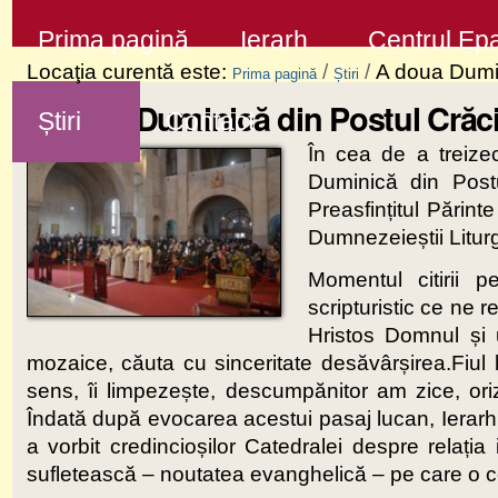
Sari
Secţiuni
Prima pagină
Ierarh
Centrul Epa
la
Locaţia curentă este:
/
/
A doua Dumin
Prima pagină
Știri
conţinut
A doua Duminică din Postul Crăci
Știri
Contact
|
În cea de a treiz
Sari
Duminică din Postu
la
Preasfințitul Părint
navigare
Dumnezeieștii Litur
Momentul citirii 
scripturistic ce ne 
Hristos Domnul și u
mozaice, căuta cu sinceritate desăvârșirea.Fiul 
sens, îi limpezește, descumpănitor am zice, or
Îndată după evocarea acestui pasaj lucan, Ierarhul
a vorbit credincioșilor Catedralei despre relația 
sufletească – noutatea evanghelică – pe care o ce