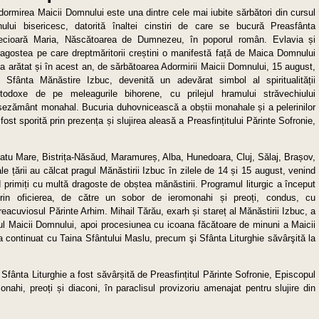
dormirea Maicii Domnului este una dintre cele mai iubite sărbători din cursul
nului bisericesc, datorită înaltei cinstiri de care se bucură Preasfânta
ecioară Maria, Născătoarea de Dumnezeu, în poporul român. Evlavia și
ragostea pe care dreptmăritorii creștini o manifestă față de Maica Domnului
-a arătat și în acest an, de sărbătoarea Adormirii Maicii Domnului, 15 august,
a Sfânta Mănăstire Izbuc, devenită un adevărat simbol al spiritualității
rtodoxe de pe meleagurile bihorene, cu prilejul hramului străvechiului
șezământ monahal. Bucuria duhovnicească a obștii monahale și a pelerinilor
 fost sporită prin prezența și slujirea aleasă a Preasfințitului Părinte Sofronie,
 Satu Mare, Bistrița-Năsăud, Maramureș, Alba, Hunedoara, Cluj, Sălaj, Brașov,
ale țării au călcat pragul Mănăstirii Izbuc în zilele de 14 și 15 august, venind
primiți cu multă dragoste de obștea mănăstirii. Programul liturgic a început
 prin oficierea, de către un sobor de ieromonahi și preoți, condus, cu
reacuviosul Părinte Arhim. Mihail Tărău, exarh și stareț al Mănăstirii Izbuc, a
ul Maicii Domnului, apoi procesiunea cu icoana făcătoare de minuni a Maicii
a continuat cu Taina Sfântului Maslu, precum şi Sfânta Liturghie săvârşită la
, Sfânta Liturghie a fost săvârșită de Preasfințitul Părinte Sofronie, Episcopul
ahi, preoți și diaconi, în paraclisul provizoriu amenajat pentru slujire din