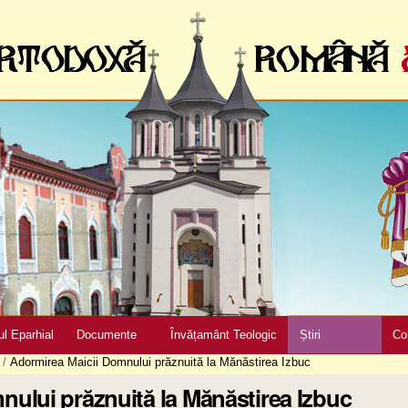
ul Eparhial
Documente
Învățamânt Teologic
Știri
Co
/
Adormirea Maicii Domnului prăznuită la Mănăstirea Izbuc
ului prăznuită la Mănăstirea Izbuc