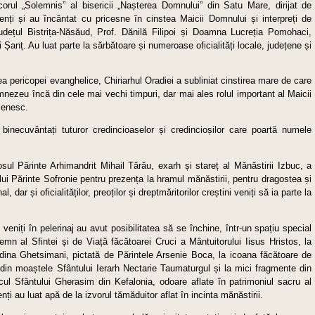
corul „Solemnis” al bisericii „Nașterea Domnului” din Satu Mare, dirijat de
ți și au încântat cu pricesne în cinstea Maicii Domnului și interpreți de
udețul Bistrița-Năsăud, Prof. Dănilă Filipoi și Doamna Lucreția Pomohaci,
 Șanț. Au luat parte la sărbătoare și numeroase oficialități locale, județene și
rea pericopei evanghelice, Chiriarhul Oradiei a subliniat cinstirea mare de care
zeu încă din cele mai vechi timpuri, dar mai ales rolul important al Maicii
menesc.
 binecuvântați tuturor credincioaselor și credincioșilor care poartă numele
osul Părinte Arhimandrit Mihail Tărău, exarh și stareț al Mănăstirii Izbuc, a
ui Părinte Sofronie pentru prezența la hramul mănăstirii, pentru dragostea și
dar și oficialităților, preoților și dreptmăritorilor creștini veniți să ia parte la
 veniți în pelerinaj au avut posibilitatea să se închine, într-un spațiu special
emn al Sfintei și de Viață făcătoarei Cruci a Mântuitorului Iisus Hristos, la
ădina Ghetsimani, pictată de Părintele Arsenie Boca, la icoana făcătoare de
 din moaștele Sfântului Ierarh Nectarie Taumaturgul și la mici fragmente din
cul Sfântului Gherasim din Kefalonia, odoare aflate în patrimoniul sacru al
i au luat apă de la izvorul tămăduitor aflat în incinta mănăstirii.