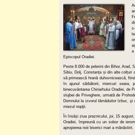
A
a
F
d
s
l
o
a
a
Episcopul Oradiei.
Peste 8.000 de pelerini din Bihor, Arad,
Sibiu, Dolj, Constanța și din alte colțuri 
să primească hrană duhovnicească, fiind 
în ajunul sărbătorii, miercuri seara,
binecuvântarea Chiriarhului Oradiei, de P
slujbei de Priveghere, urmată de Prohod
Domnului la izvorul tămăduitor Izbuc, şi 
miezul nopţii.
În însăși ziua praznicului, joi, 15 august
Oradiei, împreună cu un sobor de ieromon
apropierea noii biserici mari a mănăstirii.