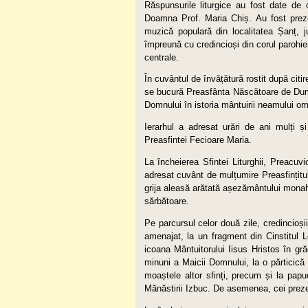
Răspunsurile liturgice au fost date de 
Doamna Prof. Maria Chiș. Au fost prezen
muzică populară din localitatea Șanț, j
împreună cu credincioși din corul parohiei
centrale.
În cuvântul de învățătură rostit după citi
se bucură Preasfânta Născătoare de Dumne
Domnului în istoria mântuirii neamului o
Ierarhul a adresat urări de ani mulți și
Preasfintei Fecioare Maria.
La încheierea Sfintei Liturghii, Preacuvi
adresat cuvânt de mulțumire Preasfințitul
grija aleasă arătată așezământului monahal, 
sărbătoare.
Pe parcursul celor două zile, credincioșii
amenajat, la un fragment din Cinstitul L
icoana Mântuitorului Iisus Hristos în gr
minuni a Maicii Domnului, la o părticică
moaștele altor sfinți, precum și la papu
Mănăstirii Izbuc. De asemenea, cei prezenț