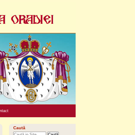
Unelte
personale
ntact
Caută