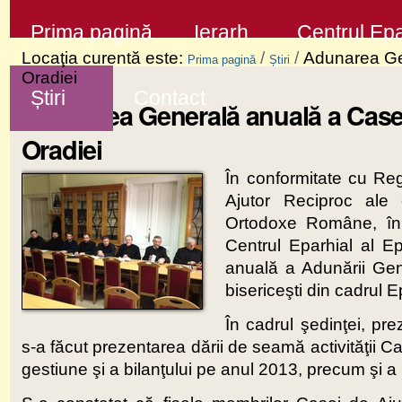
Sari
Secţiuni
Prima pagină
Ierarh
Centrul Epa
la
Locaţia curentă este:
/
/
Adunarea Gen
Prima pagină
Știri
conţinut
Oradiei
Știri
Contact
|
Adunarea Generală anuală a Casei
Sari
Oradiei
la
În conformitate cu Re
navigare
Ajutor Reciproc ale cl
Ortodoxe Române, în 
Centrul Eparhial al E
anuală a Adunării Gene
bisericeşti din cadrul E
În cadrul şedinţei, pre
s-a făcut prezentarea dării de seamă activităţii C
gestiune şi a bilanţului pe anul 2013, precum şi a