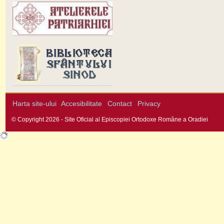
Harta site-ului
Accesibilitate
Contact
Privacy
© Copyright 2026 - Site Oficial al Episcopiei Ortodoxe Române a Oradiei