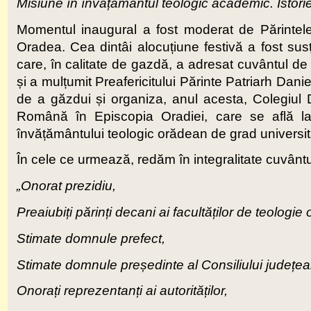
Misiune în învățământul teologic academic. Istori
Momentul inaugural a fost moderat de Părintele 
Oradea. Cea dintâi alocuțiune festivă a fost susț
care, în calitate de gazdă, a adresat cuvântul de b
și a mulțumit Preafericitului Părinte Patriarh Dan
de a găzdui și organiza, anul acesta, Colegiul D
Română în Episcopia Oradiei, care se află la 
învățământului teologic orădean de grad universit
În cele ce urmează, redăm în integralitate cuvântul
„Onorat prezidiu,
Preaiubiți părinți decani ai facultăților de teolog
Stimate domnule prefect,
Stimate domnule președinte al Consiliului județea
Onorați reprezentanți ai autorităților,