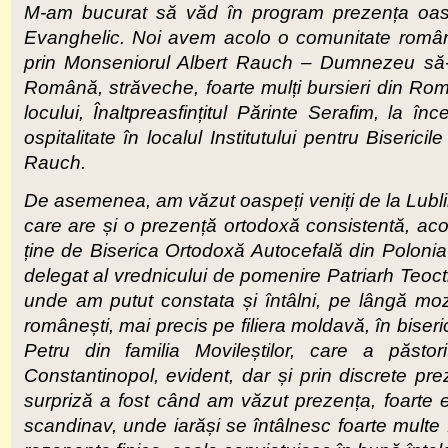
M-am bucurat să văd în program prezența oaspe
Evanghelic. Noi avem acolo o comunitate român
prin Monseniorul Albert Rauch – Dumnezeu să-l
Română, străveche, foarte mulți bursieri din Româ
locului, Înaltpreasfințitul Părinte Serafim, la în
ospitalitate în localul Institutului pentru Biseri
Rauch.
De asemenea, am văzut oaspeți veniți de la Lublin,
care are și o prezență ortodoxă consistentă, acol
ține de Biserica Ortodoxă Autocefală din Polonia 
delegat al vrednicului de pomenire Patriarh Teocti
unde am putut constata și întâlni, pe lângă mozai
românești, mai precis pe filiera moldavă, în biseri
Petru din familia Movileștilor, care a păsto
Constantinopol, evident, dar și prin discrete prez
surpriză a fost când am văzut prezența, foarte ex
scandinav, unde iarăși se întâlnesc foarte multe f