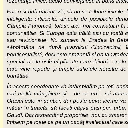
rezonanțe finice, acolo conviețuiesc în bună înțeleg
Fac o scurtă paranteză, să nu se tulbure inimile 
inteligența artificială, dincolo de posibilele du
Câmpia Panonică, totuși, aici, noi conviețuim în b
comunitățile. Și Europa este trăită aici cu toată en
sau revizioniste. Nu suntem la Oradea în Babi
săptămâna de după praznicul Cincizecimii, î
penticostalistă, deși este prezentă și ea la Oradea,
special, a atmosferei plăcute care dăinuie acolo 
care vine repede și umple sufletele noastre de 
bunătate.
În aceste coordonate vă întâmpinăm pe toți, dorin
mai multă mângâiere și – de ce nu – să adunați
Orașul este în șantier, dar peste ceva vreme va 
măcar în treacăt, să faceți câțiva pași prin urbe
Gaudí. Dar respectând proporțiile, noi, cu smerenie
îmbiem pe toate ca pe un ospăț intelectual care se