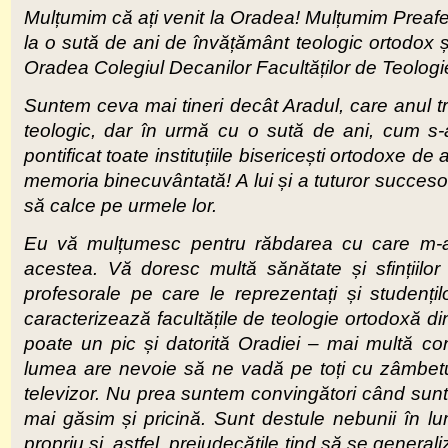
Mulțumim că ați venit la Oradea! Mulțumim Preafer
la o sută de ani de învățământ teologic ortodox 
Oradea Colegiul Decanilor Facultăților de Teologi
Suntem ceva mai tineri decât Aradul, care anul tre
teologic, dar în urmă cu o sută de ani, cum s-
pontificat toate instituțiile bisericești ortodoxe d
memoria binecuvântată! A lui și a tuturor succesor
să calce pe urmele lor.
Eu vă mulțumesc pentru răbdarea cu care m-ați 
acestea. Vă doresc multă sănătate și sfințiilor 
profesorale pe care le reprezentați și studențil
caracterizează facultățile de teologie ortodoxă
poate un pic și datorită Oradiei – mai multă con
lumea are nevoie să ne vadă pe toți cu zâmbetu
televizor. Nu prea suntem convingători când sunt
mai găsim și pricină. Sunt destule nebunii în 
propriu și, astfel, prejudecățile tind să se gener