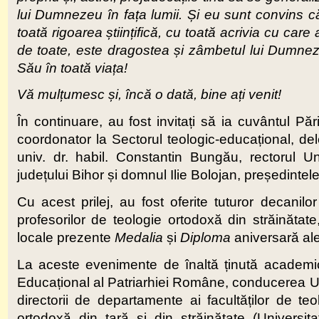
lui Dumnezeu în fața lumii. Și eu sunt convins că
toată rigoarea științifică, cu toată acrivia cu care 
de toate, este dragostea și zâmbetul lui Dum
Său în toată viața!
Vă mulțumesc și, încă o dată, bine ați venit!
În continuare, au fost invitați să ia cuvântul Păr
coordonator la Sectorul teologic-educațional, dele
univ. dr. habil. Constantin Bungău, rectorul Un
județului Bihor și domnul Ilie Bolojan, președintele
Cu acest prilej, au fost oferite tuturor decanilo
profesorilor de teologie ortodoxă din străinătate,
locale prezente
Medalia
și
Diploma
aniversară ale
La aceste evenimente de înaltă ținută academică 
Educațional al Patriarhiei Române, conducerea Unive
directorii de departamente ai facultăților de te
ortodoxă din țară și din străinătate (Universit