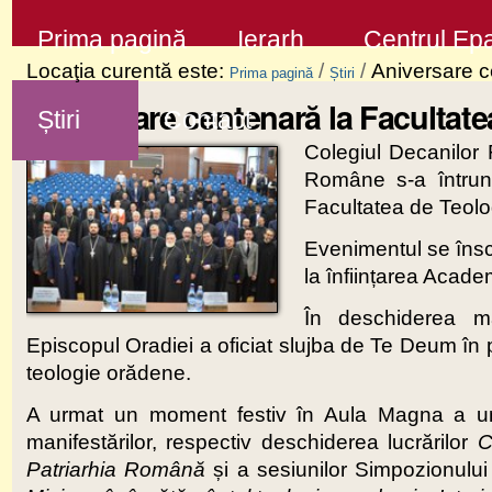
Sari
Secţiuni
Prima pagină
Ierarh
Centrul Epa
la
Locaţia curentă este:
/
/
Aniversare c
Prima pagină
Știri
conţinut
Aniversare centenară la Facultat
Știri
Contact
|
Colegiul Decanilor 
Sari
Române s-a întruni
la
Facultatea de Teolo
navigare
Evenimentul se înscr
la înființarea Acade
În deschiderea man
Episcopul Oradiei a oficiat slujba de Te Deum în p
teologie orădene.
A urmat un moment festiv în Aula Magna a uni
manifestărilor, respectiv deschiderea lucrărilor
C
Patriarhia Română
și a sesiunilor Simpozionului