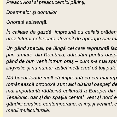
Preacuvioși și preacucernici părinți,
Doamnelor și domnilor,
Onorată asistență,
În calitate de gazdă, împreună cu ceilalți orădeni
urez tuturor celor care ați venit de aproape sau m
Un gând special, pe lângă cei care reprezintă facu
prin urmare, din România, adresăm pentru oaspeți
gând de bun venit într-un oraș – cum s-a mai spus 
lingvistic și nu numai, astfel încât cred că toți pute
Mă bucur foarte mult că împreună cu cei mai reprez
românească ortodoxă sunt aici distinși oaspeți de
mai importantă rădăcină culturală a Europei din E
Tesalonic, dar și din spațiul central, vest și nor
gândirii creștine contemporane, ei înșiși venind, 
medii multiculturale.