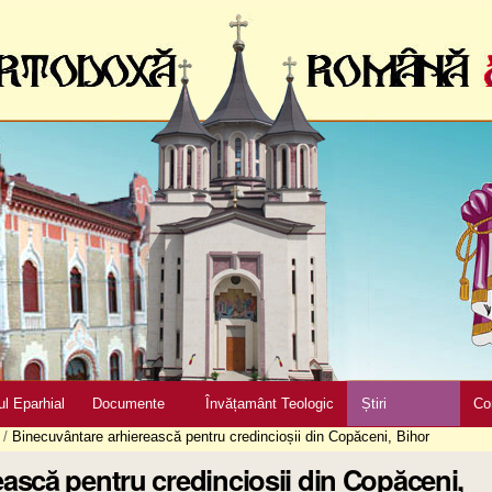
ul Eparhial
Documente
Învățamânt Teologic
Știri
Co
/
Binecuvântare arhierească pentru credincioșii din Copăceni, Bihor
ască pentru credincioșii din Copăceni,