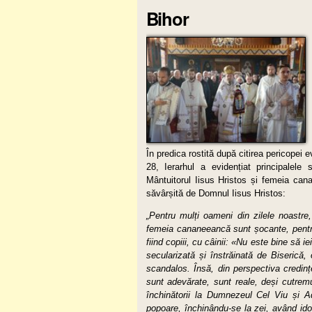
Bihor
În predica rostită după citirea pericopei 
28, Ierarhul a evidențiat principalele 
Mântuitorul Iisus Hristos și femeia can
săvârșită de Domnul Iisus Hristos:
„Pentru mulți oameni din zilele noastre,
femeia cananeeancă sunt șocante, pentru
fiind copiii, cu câinii: «Nu este bine să ie
secularizată și înstrăinată de Biserică, o
scandalos. Însă, din perspectiva credinț
sunt adevărate, sunt reale, deși cutrem
închinătorii la Dumnezeul Cel Viu și A
popoare, închinându-se la zei, având ido