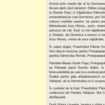
Acesta este marele dar al lui Dumnezeu
fiecare dată când săvârșim Sfânta Liturg
la Sfintele Paști, în Săptămâna Pătimiril
extraordinară pe care Dumnezeu, prin Sfâ
măsura credinței noastre. Iar pentru pre
Mântuitorului Iisus Hristos, avem, înai
patruzeci de zile. Însă, cu trei săptămân
a Triodului, din Duminica a treizeci și t
Iisus Hristos, vreme de zece săptămâni, 
În cadrul slujbei, Preasfințitul Părinte S
întru diacon misionar, pentru Protopopia
parohia Sânnicolau Român, Protopopiatu
Părintele Marian Vasile Popa, Protopopul 
iar Părintele paroh Dumitru Balint, î
binecuvântările pe care le-a revărsat peste
Oradiei pentru grija arhipăstorească ce
Vărășeni, de la întronizarea sa în scaunu
În cuvântul de la final, Preasfințitul Pări
credincioșii din Parohia Vărășeni, filia
desfășurată.
După Sfânta Liturghie, Ierarhul a sfințit