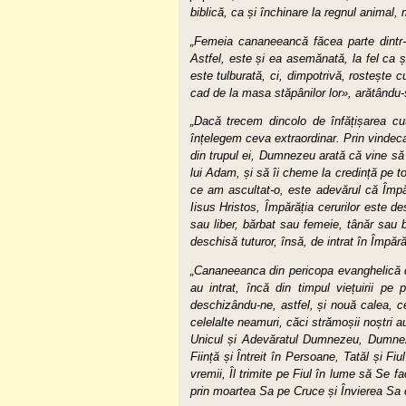
biblică, ca și închinare la regnul animal, m
„Femeia cananeeancă făcea parte dintr-o
Astfel, este și ea asemănată, la fel ca ș
este tulburată, ci, dimpotrivă, rostește
cad de la masa stăpânilor lor», arătându-
„Dacă trecem dincolo de înfățișarea cu
înțelegem ceva extraordinar. Prin vindeca
din trupul ei, Dumnezeu arată că vine s
lui Adam, și să îi cheme la credință pe 
ce am ascultat-o, este adevărul că Împă
Iisus Hristos, Împărăția cerurilor este d
sau liber, bărbat sau femeie, tânăr sau 
deschisă tuturor, însă, de intrat în Împăr
„Cananeeanca din pericopa evanghelică de
au intrat, încă din timpul viețuirii pe
deschizându-ne, astfel, și nouă calea, ce
celelalte neamuri, căci strămoșii noștri au
Unicul și Adevăratul Dumnezeu, Dumneze
Ființă și Întreit în Persoane, Tatăl și Fiu
vremii, Îl trimite pe Fiul în lume să Se 
prin moartea Sa pe Cruce și Învierea Sa c