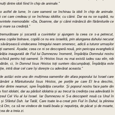
ulți dintre idoli fiind în chip de animale.”
 astfel de lume, în care oamenii se închinau la idoli în chip de animale.
i cei care credeau și se închinau idolilor, cu câinii. Dar ea nu se supără, nu
 cuvintele memorabile: «Da, Doamne, dar și câinii mănâncă din fărâmiturile ce
și mare sa credință.”
tremurătoare și șocantă a cuvintelor și ajungem la ceea ce s-a petrecut,
rea copilei bolnave, copilă ce nu era israelită, prin alungarea duhului necurat
ă săvârșească vindecarea întregului neam omenesc, adică a tuturor urmașilor
toți oamenii. Așadar, ceea ce ni se descoperă nouă, prin pericopa evanghelică
răția inaugurată de Fiul lui Dumnezeu înomenit, Împărăția Domnului nostru
eschisă pentru toți oamenii. În Hristos Iisus nu mai există iudeu sau elin, rob
bătrân, ci, în Domnul Iisus Hristos toți suntem răscumpărați, Împărăția este
ăție, intră doar cel care își dorește cu adevărat aceasta.”
 astăzi este una din mulțimea oamenilor din afara poporului lui Israel care
 pământ a Mântuitorului Iisus Hristos, pe porțile pe care El le-a deschis,
lor dintre neamuri, spre Împărăția cerurilor. Și poporul nostru face parte din
 fost idolatri, dar au părăsit idolatria și au trecut la credința cea adevărată în
ul Cel Viu al lui Israel. Iar Dumnezeu ni S-a descoperit nouă ca Unul în
l și Sfântul Duh. Iar Tatăl, Care toate le-a creat prin Fiul în Duhul, la plinirea
facă Om, ca să ne vindece de toată boala și neputința, de păcat și de moarte,
ea de a treia zi.