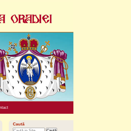
Unelte
personale
ntact
Caută