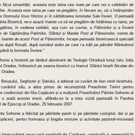
 făcut umanității, aceasta este taina cea mare pe care noi o celebrăm de
hie. Aceasta este taina pe care ne pregătim, în fiecare an, să o întâmpinăm
or Domnului Iisus Hristos și în sărbătoarea luminatei Sale Învieri. O perioadă
nta Biserică, ne-o așază înainte ca să ne pregătim de întâlnirea cu taina, pe
gătirea, în vederea serbării, așa cum se cuvine, a Pătimirilor și a Învierii
nte de Săptămâna Patimilor, Sfântul și Marele Post al Păresimilor, vreme de
i înainte de acest Post al Păresimilor, începe perioada bisericească specială
reia după Rusalii, după numărul anilor pe care i-a trăit pe pământ Mântuitorul
până la luminata Înviere.”
ofronie a hirotonit pe tânărul absolvent de Teologie Ortodoxă Ionuț Iuliu Jolța
tul Oradea, îmbisericit pe seama bisericii cu hramul
Sfântul Ierarh Nicolae
din
l Oradea.
Beiușului, Seghiștei și Șteiului, a adresat un cuvânt de bun venit Ierarhului,
n cuvântul său, a adus prinos de recunoștință Preasfintei Treimi pentru
 credincioșii din filia Copăceni și a mulțumit Preasfințitul Părinte Sofronie al
 o arată acestei enorii, aflându-se la a treia vizită pastorală în Parohia
l de Episcop al Oradiei, 25 februarie 2007.
nte Sofronie a felicitat pe părintele paroh și pe părintele coslujitor, dar și pe
 Copăceni, pentru frumoasa și bogata misiune și activitate pastoral-misionară
 și binecuvântat noua casă parohială din Copăceni, construită și amenajată în