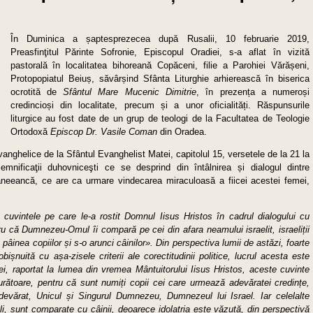
În Duminica a șaptesprezecea după Rusalii, 10 februarie 2019,
Preasfinţitul Părinte Sofronie, Episcopul Oradiei, s-a aflat în vizită
pastorală în localitatea bihoreană Copăceni, filie a Parohiei Vărășeni,
Protopopiatul Beiuș, săvârșind Sfânta Liturghie arhierească în biserica
ocrotită de
Sfântul Mare Mucenic Dimitrie
, în prezența a numeroși
credincioși din localitate, precum și a unor oficialități. Răspunsurile
liturgice au fost date de un grup de teologi de la Facultatea de Teologie
Ortodoxă
Episcop Dr. Vasile Coman
din Oradea.
evanghelice de la Sfântul Evanghelist Matei, capitolul 15, versetele de la 21 la
semnificaţii duhovniceşti ce se desprind din întâlnirea și dialogul dintre
aneeancă, ce are ca urmare vindecarea miraculoasă a fiicei acestei femei,
 cuvintele pe care le-a rostit Domnul Iisus Hristos în cadrul dialogului cu
 că Dumnezeu-Omul îi compară pe cei din afara neamului israelit, israeliții
i pâinea copiilor și s-o arunci câinilor». Din perspectiva lumii de astăzi, foarte
bișnuită cu așa-zisele criterii ale corectitudinii politice, lucrul acesta este
ei, raportat la lumea din vremea Mântuitorului Iisus Hristos, aceste cuvinte
urătoare, pentru că sunt numiți copii cei care urmează adevăratei credințe,
devărat, Unicul și Singurul Dumnezeu, Dumnezeul lui Israel. Iar celelalte
li, sunt comparate cu câinii, deoarece idolatria este văzută, din perspectivă