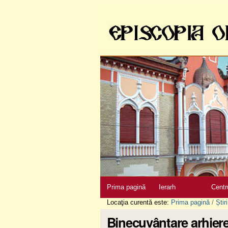
Sari
la
conţinut
|
Sari
la
navigare
Secţiuni
Prima pagină
Ierarh
Centr
Locaţia curentă este:
Prima pagină
/
Știri
Binecuvântare arhiere