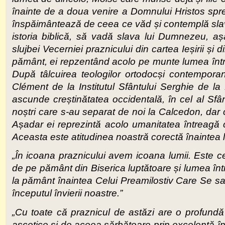
înainte de a doua venire a Domnului Hristos spre
înspăimântează de ceea ce văd și contemplă slava 
istoria biblică, să vadă slava lui Dumnezeu, aș
slujbei Vecerniei praznicului din cartea Ieșirii și d
pământ, ei repzentând acolo pe munte lumea întreag
După tâlcuirea teologilor ortodocși contemporan
Clément de la Institutul Sfântului Serghie de la
ascunde creștinătatea occidentală, în cel al Sfânt
noștri care s-au separat de noi la Calcedon, dar 
Așadar ei reprezintă acolo umanitatea întreagă 
Aceasta este atitudinea noastră corectă înaintea
„În icoana praznicului avem icoana lumii. Este cer
de pe pământ din Biserica luptătoare și lumea într
la pământ înaintea Celui Preamilostiv Care Se sac
începutul învierii noastre.”
„Cu toate că praznicul de astăzi are o profundă 
ascetice și de aceea sărbătoare prin excelență în 