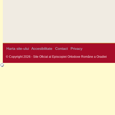
Harta site-ului
Accesibilitate
Contact
Privacy
© Copyright 2026 - Site Oficial al Episcopiei Ortodoxe Române a Oradiei