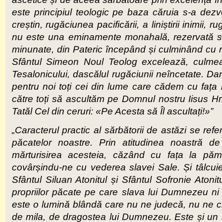
este principiul teologic pe baza căruia s-a dezvo
creștin, rugăciunea pacificării, a liniștirii inimi
nu este una eminamente monahală, rezervată sihștr
minunate, din Pateric începând și culminând cu mar
Sfântul Simeon Noul Teolog excelează, culmea
Tesalonicului, dascălul rugăciunii neîncetate. Dar
pentru noi toți cei din lume care cădem cu faț
către toți să ascultăm pe Domnul nostru Iisus H
Tatăl Cel din ceruri: «Pe Acesta să Îl ascultați!»”
„Caracterul practic al sărbătorii de astăzi se re
păcatelor noastre. Prin atitudinea noastră d
mărturisirea acesteia, căzând cu fața la p
covârșindu-ne cu vederea slavei Sale. Și tâlcuies
Sfântul Siluan Atonitul și Sfântul Sofronie Atoni
propriilor păcate pe care slava lui Dumnezeu n
este o lumină blândă care nu ne judecă, nu ne cr
de mila, de dragostea lui Dumnezeu. Este și un i