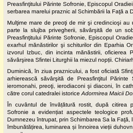
Preasfinţitului Părinte Sofronie, Episcopul Oradie
serbarea marelui praznic al Schimbării la Faţă a 
Mulţime mare de preoţi de mir şi credincioşi au u
parte la slujba privegherii, săvârşită de un s
Preasfinţitului Părinte Sofronie, Episcopul Oradi
exarhul mănăstirilor şi schiturilor din Eparhia O
izvorul Izbuc, din incinta mănăstirii, oficierea
săvârşirea Sfintei Liturghii la miezul nopții. Chiriar
Duminică, în ziua praznicului, a fost oficiată Sfi
arhierească săvârşită de Preasfinţitul Părint
ieromonahi, preoţi, ierodiaconi şi diaconi, în cat
către corul catedralei istorice
Adormirea Maicii D
În cuvântul de învățătură rostit, după citirea p
Sofronie a evidențiat aspectele teologice pro
Dumnezeu întrupat, prin Schimbarea Sa la Faţă, l
îmbunătățirea, luminarea și înnoirea vieții duhovn