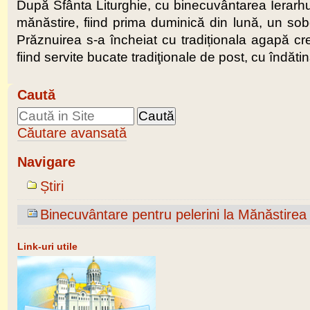
După Sfânta Liturghie, cu binecuvântarea Ierarhulu
mănăstire, fiind prima duminică din lună, un sobo
Prăznuirea s-a încheiat cu tradiționala agapă creş
fiind servite bucate tradiţionale de post, cu îndăti
Caută
Căutare avansată
Navigare
Știri
Binecuvântare pentru pelerini la Mănăstire
Link-uri utile