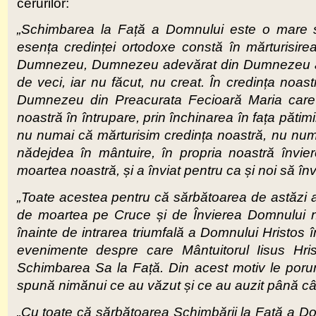
cerurilor:
„Schimbarea la Față a Domnului este o mare să
esența credinței ortodoxe constă în mărturisire
Dumnezeu, Dumnezeu adevărat din Dumnezeu ade
de veci, iar nu făcut, nu creat. În credința noastr
Dumnezeu din Preacurata Fecioară Maria care 
noastră în întrupare, prin închinarea în fața pătimi
nu numai că mărturisim credința noastră, nu num
nădejdea în mântuire, în propria noastră învi
moartea noastră, și a înviat pentru ca și noi să în
„Toate acestea pentru că sărbătoarea de astăzi a
de moartea pe Cruce și de Învierea Domnului no
înainte de intrarea triumfală a Domnului Hristos î
evenimente despre care Mântuitorul Iisus Hri
Schimbarea Sa la Față. Din acest motiv le porun
spună nimănui ce au văzut și ce au auzit până cân
„Cu toate că sărbătoarea Schimbării la Față a Dom