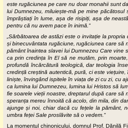
este rugăciunea pe care nu doar monahii sunt dato
lui Dumnezeu, miluiește-mă pe mine păcătosul sa
împrăștiați în lume, așa de risipiți, așa de neast
pentru că nu avem pace în inimă.”
„Sărbătoarea de astăzi este o invitație la propria di
și binecuvântata rugăciune, rugăciunea care să ne
pământ înaintea slavei lui Dumnezeu Care vine să
ca prin credința în El să ne mutăm, prin moarte,
profundă încărcătură teologică, dar teologia îns
credință creștină autentică, pură, ci este viețuir
liniște, învingând ispitele în viața de zi cu zi, c
ca lumina lui Dumnezeu, lumina lui Hristos să lumi
fie soarele vieții noastre, dreptarul după care s
speranța mereu înnoită că acolo, din mila, din da
ajunge și noi, chiar dacă cu fețele la pământ, nef
umbra feței Sale proslăvite să o vedem.”
La momentul chinonicului, domnul Prof. Dănilă Fili