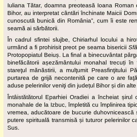
Iuliana Tătar, doamna preoteasă Ioana Roman d
Bihor, au interpretat cântări închinate Maicii Do
cunoscută bunică din România”, cum îi este renum
seamă ai sărbătorii.
În cadrul sfintei slujbe, Chiriarhul locului a hir
urmând a fi prohirisit preot pe seama bisericii
Sfâ
Protopopiatul Beiuș. La final a binecuvântat pârga
binefăcătorii așezământului monahal trecuți în 
stareţul mănăstirii, a mulţumit Preasfinţitului
purtarea de grijă necontenită pe care o are fa
aduse pelerinilor veniţi din județul Bihor și din alte c
Întâistătătorul Eparhiei Oradiei a încheiat șirul c
monahale de la Izbuc, împletită cu împlinirea tipic
vremea, aducătoare de bucurie duhovnicească și pu
putere spirituală transmisă și tuturor pelerinilor
Sus.