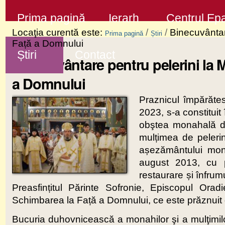
Sari
Secţiuni
Prima pagină
Ierarh
Centrul Epa
la
Locaţia curentă este:
/
/
Binecuvântar
Prima pagină
Știri
conţinut
Față a Domnului
Știri
Contact
|
Binecuvântare pentru pelerini la 
Sari
a Domnului
la
Praznicul împărăte
navigare
2023, s-a constituit
obştea monahală de
mulțimea de pelerin
așezământului mon
august 2013, cu pr
restaurare și înfrum
Preasfințitul Părinte Sofronie, Episcopul Orad
Schimbarea la Față a Domnului, ce este prăznuit d
Bucuria duhovnicească a monahilor şi a mulţimilor 