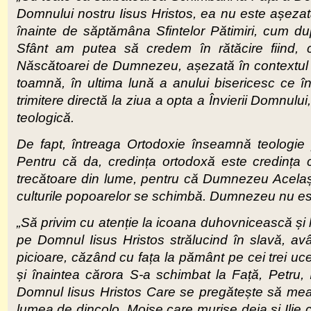
Domnului nostru Iisus Hristos, ea nu este așezată 
înainte de săptămâna Sfintelor Pătimiri, cum d
Sfânt am putea să credem în rătăcire fiind, c
Născătoarei de Dumnezeu, așezată în contextul sp
toamnă, în ultima lună a anului bisericesc ce în
trimitere directă la ziua a opta a Învierii Domnul
teologică.
De fapt, întreaga Ortodoxie înseamnă teologie pu
Pentru că da, credința ortodoxă este credința 
trecătoare din lume, pentru că Dumnezeu Același
culturile popoarelor se schimbă. Dumnezeu nu es
„Să privim cu atenție la icoana duhovnicească și 
pe Domnul Iisus Hristos strălucind în slavă, avâ
picioare, căzând cu fața la pământ pe cei trei uc
și înaintea cărora S-a schimbat la Față, Petru
Domnul Iisus Hristos Care se pregătește să mear
lumea de dincolo, Moise care murise deja și Ilie 