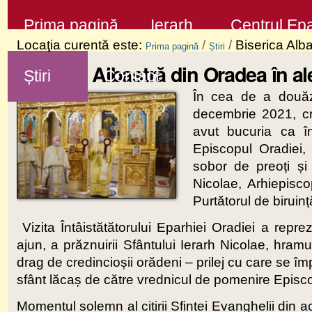
Sari
Secţiuni
Prima pagină
Ierarh
Centrul Epa
la
Locaţia curentă este:
/
/
Biserica Alb
Prima pagină
Știri
conţinut
Biserica Albastră din Oradea în a
Știri
Contact
|
În cea de a douăz
Sari
decembrie 2021, cr
la
avut bucuria ca în
navigare
Episcopul Oradiei,
sobor de preoți și 
Nicolae, Arhiepisc
Purtătorul de biruinț
Vizita Întâistătătorului Eparhiei Oradiei a repre
ajun, a prăznuirii Sfântului Ierarh Nicolae, hram
drag de credincioșii orădeni – prilej cu care se î
sfânt lăcaș de către vrednicul de pomenire Episco
Momentul solemn al citirii Sfintei Evanghelii din 