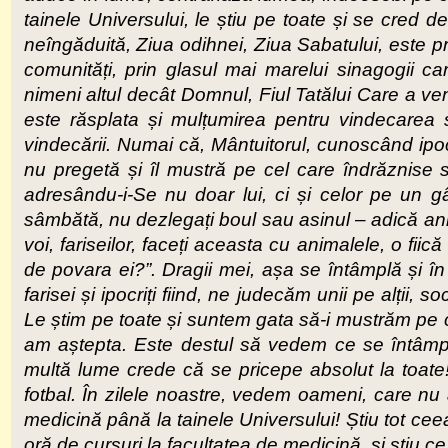
tainele Universului, le știu pe toate și se cred de
neîngăduită, Ziua odihnei, Ziua Sabatului, este pr
comunități, prin glasul mai marelui sinagogii 
nimeni altul dec
ât Domnul, Fiul Tatălui Care a ve
este răsplata și mulțumirea pentru vindecarea s
vindecării. Numai că, Mântuitorul, cunoscând ipocr
nu pregetă și îl mustră pe cel care îndrăznise
adresându-i-Se nu doar lui, ci și celor pe un g
sâmbătă, nu dezlegați boul sau asinul – adică a
voi, fariseilor, faceți aceasta cu animalele, o fii
de povara ei?”. Dragii mei, așa se întâmplă și în
farisei și ipocriți fiind, ne judecăm unii pe alții
Le știm pe toate și suntem gata să-i mustrăm pe c
am aștepta. Este destul să vedem ce se întâmpl
multă lume crede că se pricepe absolut la toate! Î
fotbal. În zilele noastre, vedem oameni, care nu a
medicină până la tainele Universului! Știu tot cee
oră de cursuri la facultatea de medicină, și știu ce s