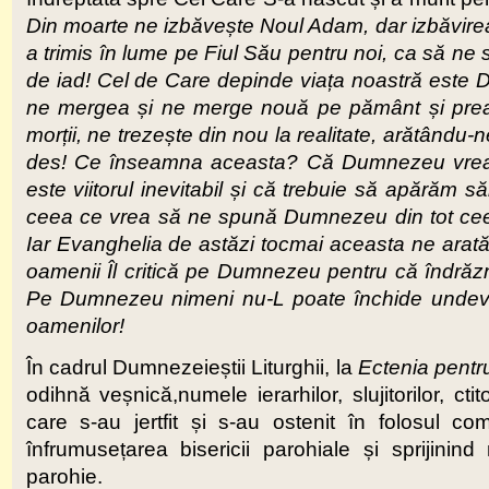
Din moarte ne izbăvește Noul Adam, dar izbăvirea e
a trimis în lume pe Fiul Său pentru noi, ca să ne 
de iad! Cel de Care depinde viața noastră este
ne mergea și ne merge nouă pe pământ și prea 
morții, ne trezește din nou la realitate, arătându-
des! Ce înseamna aceasta? Că Dumnezeu vrea
este viitorul inevitabil și că trebuie să apărăm
ceea ce vrea să ne spună Dumnezeu din tot ceea 
Iar Evanghelia de astăzi tocmai aceasta ne arat
oamenii Îl critică pe Dumnezeu pentru că îndrăz
Pe Dumnezeu nimeni nu-L poate închide undeva 
oamenilor!
În cadrul Dumnezeieștii Liturghii, la
Ectenia pentru
odihnă veșnică,numele ierarhilor, slujitorilor, cti
care s-au jertfit și s-au ostenit în folosul com
înfrumusețarea bisericii parohiale și sprijinind
parohie.