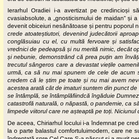
Ierarhul Oradiei i-a avertizat pe credincioși
cvasiabsolute, a „gnosticismului de maidan” și a 
devenit obiceiuri nesănătoase și pentru poporul 
crede atoateștiutori, devenind judecătorii aproape
conglăsuiau cu el, cu multă fervoare și satisfacți
vrednici de pedeapsă și nu merită nimic, decât opr
și nebunie, demonstrând că prea puțin am învățat
trecutul sângeros care a devastat viețile oameni
urmă, ca să nu mai spunem de cele de acum sut
credem că le știm pe toate și nu mai avem nevo
acestea arată cât de imaturi suntem din punct de v
se întâmplă, se întâmplăfiindcă îngăduie Dumnezeu
catastrofă naturală, o năpastă, o pandemie, ca să
limpede viitorul care ne așteaptă pe toți. Niciunu
De aceea, Chiriarhul locului i-a îndemnat pe cred
la o parte balastul comfortuluimodern, care ne su
îndreptată spre Cel Care S-a născut și a murit pen