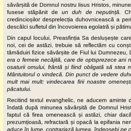
săvârșită de Domnul nostru Iisus Hristos, minun
fusese stăpânit de
un duh de neputință.
Ch
credincioșilor desprelecția duhovnicească a per
descâlci sufletul din încovoierea egolatră și pătim
Din capul locului, Preasfinția Sa deslușește car
noi, cei de astăzi, trebuie să reflectăm cu conști
tămăduiri fizice săvârșite de Fiul lui Dumnezeu, D
era o femeie necăjită, care de optsprezece ani n
osaturii omului, frântă și fiind obligată să st
Mântuitorul o vindecă. Din punct de vedere duh
mult mai mult
: vindecarea firii noastre omene
șt
păcatului.
Recitind textul evanghelic, ne aducem aminte d
îndată după minunea săvârșită de Domnul Hris
faptul că firea omenească și astăzi, chiar da
prezumțioasă, refractară și opacă la epifania nem
aduce în lume, contrariază lumea, îndeosebi pe cei