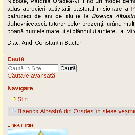
Nicolae, Parohia Oradea-Vii fiind un model demn
adus aprecieri activității pastoral misionare 
patruzeci de ani de slujire la
Biserica Albastr
duhovnicească tuturor celor prezenți, urând mulți 
poartă numele marelui și blândului arhiereu al Mire
Diac. Andi Constantin Bacter
Caută
Căutare avansată
Navigare
Știri
Biserica Albastră din Oradea în alese veșm
Link-uri utile