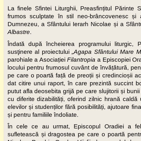
La finele Sfintei Liturghii, Preasfințitul Părinte 
frumos sculptate în stil neo-brâncovenesc și
Dumnezeu, a Sfântului Ierarh Nicolae și a Sfânt
Albastre
.
Îndată după încheierea programului liturgic,
susţinere al proiectului
„Agapa Sfântului Mare 
parohiale a Asociației
Filantropia
a Episcopiei Orad
locului pentru frumosul cuvânt de învățătură, pen
pe care o poartă față de preoții și credincioși
dat citire unui raport, în care prezintă succint b
putut afla deosebita grijă pe care slujitorii și bu
cu diferite dizabilități, oferind zilnic hrană cal
elevilor și studenților fără posibilități, ajutoare f
și pentru familiile îndoliate.
În cele ce au urmat, Episcopul Oradiei a feli
sufletească și dragostea pe care o poartă pentru