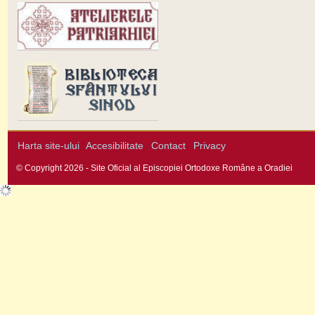
Harta site-ului
Accesibilitate
Contact
Privacy
© Copyright 2026 - Site Oficial al Episcopiei Ortodoxe Române a Oradiei