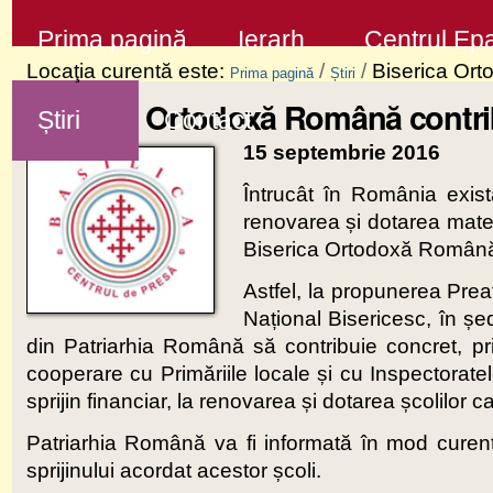
Sari
Secţiuni
Prima pagină
Ierarh
Centrul Epa
la
Locaţia curentă este:
/
/
Biserica Ort
Prima pagină
Știri
conţinut
Biserica Ortodoxă Română contrib
Știri
Contact
|
15 septembrie 2016
Sari
la
Întrucât în România exis
renovarea și dotarea materi
navigare
Biserica Ortodoxă Română se
Astfel, la propunerea Prea
Național Bisericesc, în șe
din Patriarhia Română să contribuie concret, prin 
cooperare cu Primăriile locale și cu Inspectorate
sprijin financiar, la renovarea și dotarea școlilor
Patriarhia Română va fi informată în mod curent 
sprijinului acordat acestor școli.