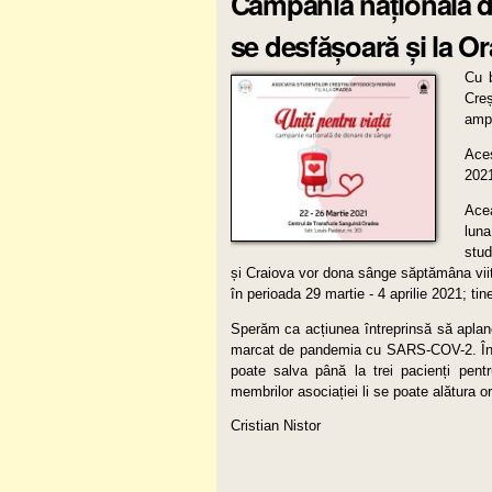
Campania națională d
se desfășoară și la O
Cu b
Creș
ampl
Aces
2021
Acea
lun
stu
și Craiova vor dona sânge săptămâna viito
în perioada 29 martie - 4 aprilie 2021; tine
Sperăm ca acțiunea întreprinsă să aplane
marcat de pandemia cu SARS-COV-2. În u
poate salva până la trei pacienți pentru
membrilor asociației li se poate alătura o
Cristian Nistor