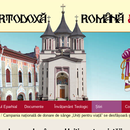
ul Eparhial
Documente
Învățamânt Teologic
Știri
Co
/
Campania națională de donare de sânge „Uniți pentru viață” se desfășoară ș