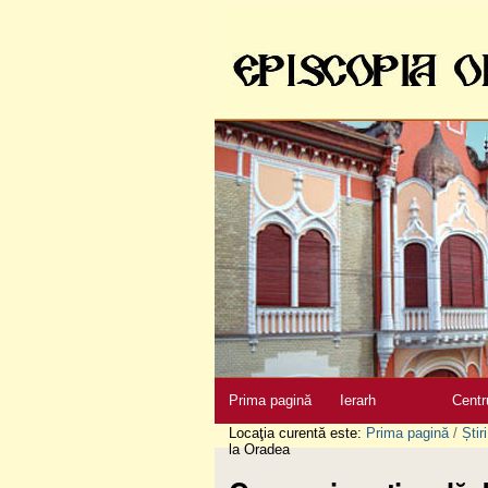
Sari
la
conţinut
|
Sari
la
navigare
Secţiuni
Prima pagină
Ierarh
Centr
Locaţia curentă este:
Prima pagină
/
Știri
la Oradea