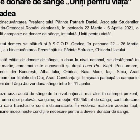
e donare de sânge „Uniți pentru viață”
radea
inecuvântarea Preafericitului Părinte Patriarh Daniel, Asociația Studenților
tin-Ortodocși Români derulează, în perioada 22 Martie - 6 Aprilie 2021, o
ă campanie de donare de sânge, intitulată „Uniți pentru viață”.
tui demers se alătură și A.S.C.O.R. Oradea, în perioada 22 – 26 Martie
, cu binecuvântarea Preasfințitului Părinte Sofronie, Chiriarhul locului.
stă ediție de donare de sânge, a doua la nivel național, se desfășoară în
a martie, care mai este cunoscută și drept
Luna Pro Viață.
Prin urmare,
denții din București, Alba Iulia, Oradea, Baia Mare, Iași, Sibiu, Arad
are, iar filialele din Cluj, Arad, Constanța și Timișoara participă la campanie
rii din Târgu Jiu vor dona sânge între 5 - 11 aprilie.
ze criza acută de sânge de la nivel național, mai ales în estimpul prezent,
rma unei prelevări sanguine, se obțin 410-450 ml de sânge, cantitate care
 care transfuziile sunt indispensabile. În vederea realizării acestui fapt,
ricine îndeplinește condițiile necesare pentru a deveni donator de sânge.