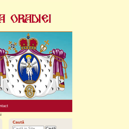
Unelte
personale
ntact
i
Caută