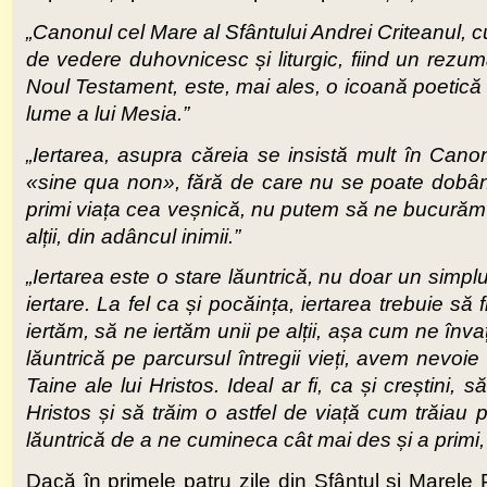
„Canonul cel Mare al Sfântului Andrei Criteanul, c
de vedere duhovnicesc și liturgic, fiind un rezumat
Noul Testament, este, mai ales, o icoană poetică 
lume a lui Mesia.”
„Iertarea, asupra căreia se insistă mult în Canon
«sine qua non», fără de care nu se poate dobân
primi viața cea veșnică, nu putem să ne bucurăm 
alții, din adâncul inimii.”
„Iertarea este o stare lăuntrică, nu doar un simp
iertare. La fel ca și pocăința, iertarea trebuie să 
iertăm, să ne iertăm unii pe alții, așa cum ne înv
lăuntrică pe parcursul întregii vieți, avem nevoi
Taine ale lui Hristos. Ideal ar fi, ca și creștini
Hristos și să trăim o astfel de viață cum trăiau 
lăuntrică de a ne cumineca cât mai des și a primi, 
Dacă în primele patru zile din Sfântul și Marele 