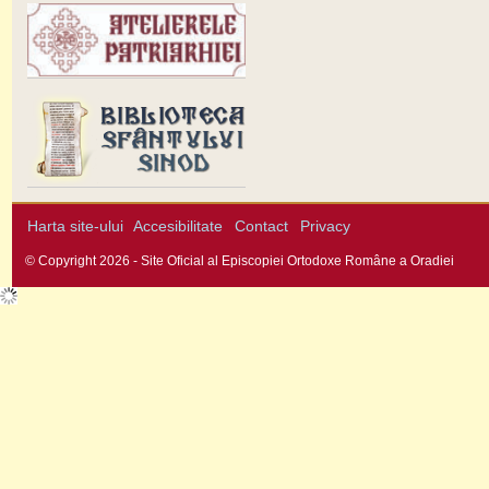
Harta site-ului
Accesibilitate
Contact
Privacy
© Copyright 2026 - Site Oficial al Episcopiei Ortodoxe Române a Oradiei