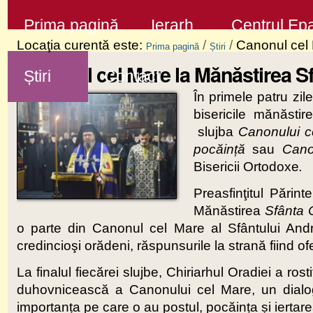
Sari
Secţiuni
Prima pagină
Ierarh
Centrul Epa
la
Locaţia curentă este:
/
/
Canonul cel 
Prima pagină
Știri
conţinut
Canonul cel Mare la Mănăstirea S
Știri
Contact
|
În primele patru zil
Sari
bisericile mănăstir
la
slujba
Canonului 
navigare
pocăință
sau
Canon
Bisericii Ortodoxe
.
Preasfinţitul Părint
Mănăstirea
Sfânta
o parte din Canonul cel Mare al Sfântului Andr
credincioşi orădeni, răspunsurile la strană fiind o
La finalul fiecărei slujbe, Chiriarhul Oradiei a ro
duhovnicească a Canonului cel Mare, un dialog
importanța pe care o au postul, pocăința și iertare