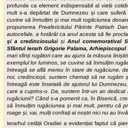
profunde ca element indispensabil al vieții cotid
mult s-a depărtat de Dumnezeu și care suferă to
cuvine să înmulțim și mai mult rugăciunea deoar
propunerea Preafericitului Părinte Patriarh Dan
autocefale, a hotărât ca anul acesta să fie procl
și a credinciosului
și
Anul comemoratival Sfi
Sfântul Ierarh Grigorie Palama, Arhiepiscopul
mari sfinți rugători care au ajuns la măsura liniștiri
exemplul lor luminos, se cuvine să înmulțim rugă
întreagă se află mereu în stare de rugăciune, de 
noi, credincioșii, suntem chemați să ne rugăm ș
întreagă este însetată de ajutorul lui Dumnezeu,
care a cuprins-o. Da, suntem într-un an dedicat r
rugăciunii? Când s-a pomenit ca, în Biserică, creș
să înmulțim rugăciunea și mai mult, pentru că p
roage și, vai, mulți confrați ai noștri nici nu au în
Ierarhul cetății Oradiei a evidențiat faptul că pi