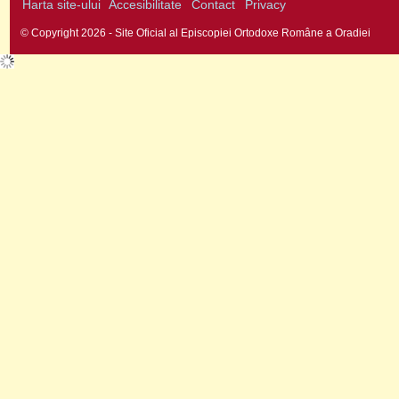
Harta site-ului
Accesibilitate
Contact
Privacy
© Copyright 2026 - Site Oficial al Episcopiei Ortodoxe Române a Oradiei