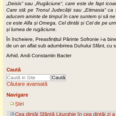
„Deisis” sau „Rugăciune”, care este de fapt icoa
Care stă pe Tronul Judecății sau „Etimasia” ca
aducem aminte de timpul în care suntem și să ne
ce este Alfa și Omega, Cel dintâi și Cel de pe urm
și lumea de rugăciune.
În încheiere, Preasfințitul Părinte Sofronie i-a bi
de un an aflat sub adumbrirea Duhului Sfânt, cu sănă
Arhid. Andi Constantin Bacter
Caută
Căutare avansată
Navigare
Știri
Cea dintâi Sfântă Liturghie în cea dintâi zi 