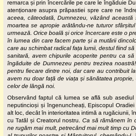
remarca și prin încercările pe care le îngăduie 
atenționare asupra prăpastiei spre care ne în
aceea, câteodată, Dumnezeu, văzând această se
moartea se apropie arătându-ne tuturor sfârșitu
urmează. Orice boală și orice încercare este o pregu
în lumea din care facem parte și a mutării dincolo.
care au schimbat radical fața lumii, destul fiind să
sanitară, avem chipurile acoperite pentru ca să
îngăduite de Dumnezeu pentru trezirea noastră! Au
pentru fiecare dintre noi, dar care au contribuit la
avem nu doar față de viața și sănătatea proprie, 
celor de lângă noi.
Observând faptul că lumea se află sub asediul a
neputincioși și îngenuncheați, Episcopul Oradiei
alt loc, decât în interioritatea intimă a rugăciunii,
cu Tatăl și Creatorul nostru.
Ca să rămânem în 
ne rugăm mai mult, petrecând mai mult timp cu Dum
al trupurilor noastre și Mântuitorul, chemându-L