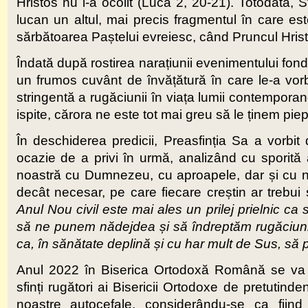
Hristos nu l-a ocolit (Luca 2, 20-21). Totodată, Sf
lucan un altul, mai precis fragmentul în care este
sărbătoarea Paștelui evreiesc, când Pruncul Hris
Îndată după rostirea narațiunii evenimentului fonda
un frumos cuvânt de învățătură în care le-a vorb
stringentă a rugăciunii în viața lumii contempora
ispite, cărora ne este tot mai greu să le ținem piep
În deschiderea predicii, Preasfinția Sa a vorbit
ocazie de a privi în urmă, analizând cu sporită 
noastră cu Dumnezeu, cu aproapele, dar și cu noi 
decât necesar, pe care fiecare creștin ar trebui
Anul Nou civil este mai ales un prilej prielnic ca
să ne punem nădejdea și să îndreptăm rugăciunil
ca, în sănătate deplină și cu har mult de Sus, să 
Anul 2022 în Biserica Ortodoxă Română se va de
sfinți rugători ai Bisericii Ortodoxe de pretutinde
noastre autocefale, considerându-se ca fiind