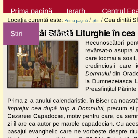
Sari
Secţiuni
Prima pagină
Ierarh
Centrul Epa
la
Locaţia curentă este:
/
/
Cea dintâi Sf
Prima pagină
Știri
conţinut
Cea dintâi Sfântă Liturghie în cea 
Știri
Contact
|
Recunoscători pen
Sari
revărsat-o asupra an
la
care tocmai a sosit,
navigare
credincioșii care
Domnului
din Oradea
la Dumnezeiasca Lit
Preasfințitul Părinte
Prima zi a anului calendaristic, în Biserica noast
împrejur cea după trup a Domnului,
precum și p
Cezareei Capadociei, motiv pentru care, ca semn d
zi îl are ca autor pe marele capadocian. Cu acest 
pasajul evanghelic care ne vorbește despre ritu