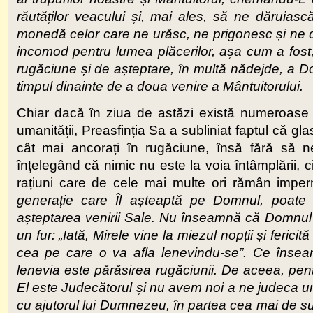
răutăților veacului și, mai ales, să ne dărui
monedă celor care ne urăsc, ne prigonesc și ne do
incomod pentru lumea plăcerilor, așa cum a fost, 
rugăciune și de așteptare, în multă nădejde, a Dom
timpul dinainte de a doua venire a Mântuitorului.
Chiar dacă în ziua de astăzi există numeroase 
umanității, Preasfinția Sa a subliniat faptul că glas
cât mai ancorați în rugăciune, însă fără să ne
înțelegând că nimic nu este la voia întâmplării,
rațiuni care de cele mai multe ori rămân imper
generație care Îl așteaptă pe Domnul, poate
așteptarea venirii Sale. Nu înseamnă că Domnul 
un fur
:
„Iată, Mirele vine la miezul nopții și ferici
cea pe care o va afla lenevindu-se”. Ce înse
lenevia este părăsirea rugăciunii. De aceea, pe
El este Judecătorul și nu avem noi a ne judeca uni
cu ajutorul lui Dumnezeu, în partea cea mai de s