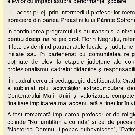
elevilor cu impact asupra performanței școlare.
Cu acest prilej, prin intermediul profesorilor met
apreciere din partea Preasfințitului Părinte Sofron
În continuarea programului s-au transmis la nivelu
pentru disciplina religie prof. Florin Negruțiu, re
II-lea, evidențiind partneriatele locale și județene 
inițiate sau în parteneriat cu comunitatea reli
obținute de elevi la etapele județene ale concu
profesionalismul cadrelor didactice și responsabi
În cadrul cercului pedagpogic desfășurat la Oradea
a subliniat rolul activităților extracurriculare
Centenarului Marii Uniri și valorizarea compete
finalitate implicarea mai accentuată a tinerilor în v
A fost remarcată implicarea profesorilor de reli
colinde ”Noi umblăm a colinda” și cel de pricesn
”Nașterea Domnului-popas duhovnicesc”, ”Patimil