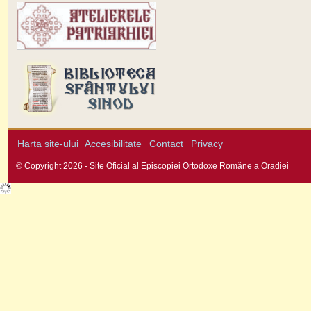
Harta site-ului
Accesibilitate
Contact
Privacy
© Copyright 2026 - Site Oficial al Episcopiei Ortodoxe Române a Oradiei