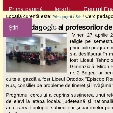
Sari
Secţiuni
Prima pagină
Ierarh
Centrul Epa
la
Locaţia curentă este:
/
/
Cerc pedagog
Prima pagină
Știri
conţinut
Cerc pedagogic al profesorilor de
Știri
Contact
|
Vineri 27 aprilie 
Sari
religie pe semestr
la
principiile programei
navigare
s-a desfășurat în 
fost Liceul Tehnol
Gimnazială ”Miron P
nr. 2 Bogei, iar pe
cultele, gazdă a fost Liceul Ortodox ”Episcop Ro
Rus, consilier pe probleme de tineret și învățăm
Programul cercului a cuprins susținerea unui refe
de elevi la etapa locală, județeană și națională 
analizarea tipologiei subiectelor și baremelor pen