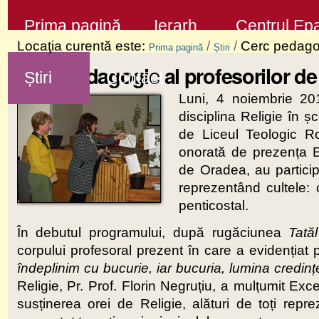
Sari
Secţiuni
Prima pagină
Ierarh
Centrul Epa
la
Locaţia curentă este:
/
/
Cerc pedagogi
Prima pagină
Știri
conţinut
Cerc pedagogic al profesorilor de
Știri
Contact
|
Luni, 4 noiembrie 20
Sari
disciplina Religie în ș
la
de Liceul Teologic Ro
navigare
onorată de prezența 
de Oradea, au participa
reprezentând cultele: o
penticostal.
În debutul programului, după rugăciunea
Tată
corpului profesoral prezent în care a evidențiat p
îndeplinim cu bucurie, iar bucuria, lumina credinței
Religie, Pr. Prof. Florin Negruțiu, a mulțumit Exc
susținerea orei de Religie, alături de toți rep