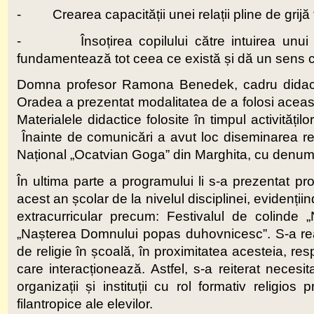
- Crearea capacității unei relații pline de grijă f
- Însoțirea copilului către intuirea unui ult
fundamentează tot ceea ce există și dă un sens cu
Domna profesor Ramona Benedek, cadru didacti
Oradea a prezentat modalitatea de a folosi aceast
Materialele didactice folosite în timpul activităț
Înainte de comunicări a avut loc diseminarea re
Național „Ocatvian Goga” din Marghita, cu den
În ultima parte a programului li s-a prezentat prof
acest an școlar de la nivelul disciplinei, evidenț
extracurricular precum: Festivalul de colinde
„Nașterea Domnului popas duhovnicesc”. S-a rea
de religie în școală, în proximitatea acesteia, re
care interacționează. Astfel, s-a reiterat necesit
organizații și instituții cu rol formativ religio
filantropice ale elevilor.