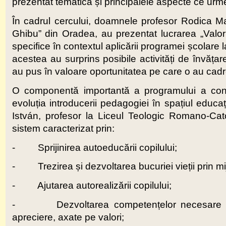
prezentat tematica și principalele aspecte ce urm
În cadrul cercului, doamnele profesor Rodica Ma
Ghibu” din Oradea, au prezentat lucrarea „Valorif
specifice în contextul aplicării programei școlare la
acestea au surprins posibile activități de învățar
au pus în valoare oportunitatea pe care o au cadrel
O componentă importantă a programului a const
evoluția introducerii pedagogiei în spațiul educ
István, profesor la Liceul Teologic Romano-Ca
sistem caracterizat prin:
- Sprijinirea autoeducării copilului;
- Trezirea și dezvoltarea bucuriei vieții prin mi
- Ajutarea autorealizării copilului;
- Dezvoltarea competențelor necesare pentr
apreciere, axate pe valori;