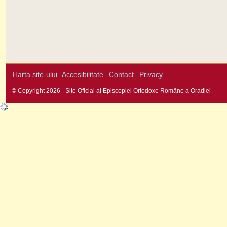
Harta site-ului
Accesibilitate
Contact
Privacy
© Copyright 2026 - Site Oficial al Episcopiei Ortodoxe Române a Oradiei