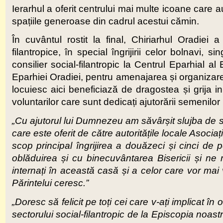
Ierarhul a oferit centrului mai multe icoane care au 
spațiile generoase din cadrul acestui cămin.
În cuvântul rostit la final, Chiriarhul Oradiei 
filantropice, în special îngrijirii celor bolnavi, si
consilier social-filantropic la Centrul Eparhial a
Eparhiei Oradiei, pentru amenajarea și organizar
locuiesc aici beneficiază de dragostea și grija i
voluntarilor care sunt dedicați ajutorării semenilor 
„Cu ajutorul lui Dumnezeu am săvârșit slujba de s
care este oferit de către autoritățile locale Asoci
scop principal îngrijirea a douăzeci și cinci d
oblăduirea și cu binecuvântarea Bisericii și n
internați în această casă și a celor care vor mai 
Părintelui ceresc.”
„Doresc să felicit pe toți cei care v-ați implicat în
sectorului social-filantropic de la Episcopia noast