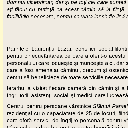
domnul viceprimar, dar și pe toți cei care sunteț
ați făcut cu putință ca acest cămin să ia ființă
facilitățile necesare, pentru ca viața lor să fie lină 
Părintele Laurențiu Lazăr, consilier social-filan
pentru binecuvântarea pe care a oferit-o acestui c
personalului care locuiește și muncește aici, dar și 
care a fost amenajat căminul, precum și ostenitor
centru să beneficieze de toate serviciile necesare tra
Ierarhul a vizitat fiecare cameră din cămin și a 
îngrijitorii, asistenții sociali și medicii care lucreaz
Centrul pentru persoane vârstnice
Sfântul Pante
rezidențial cu o capaciatate de 25 de locuri, fii
care oferă servicii de îngrijire personală pentru vâ
Căminul și-a deschis porțile pentru beneficiari în