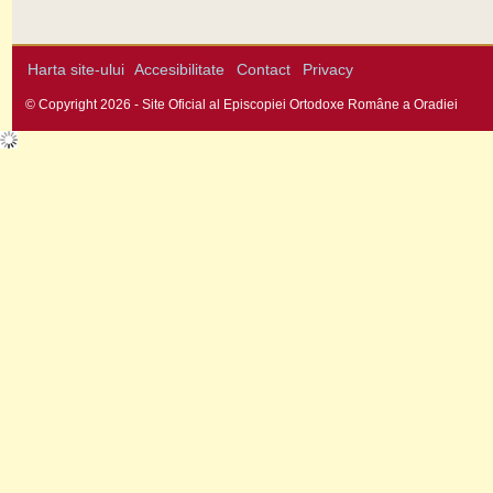
Harta site-ului
Accesibilitate
Contact
Privacy
© Copyright 2026 - Site Oficial al Episcopiei Ortodoxe Române a Oradiei