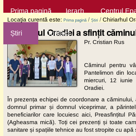
Sari
Secţiuni
Prima pagină
Ierarh
Centrul Epa
la
Locaţia curentă este:
/
/
Chiriarhul Or
Prima pagină
Știri
conţinut
Chiriarhul Oradiei a sfințit cămin
Știri
Contact
|
Pr. Cristian Rus
Sari
la
navigare
Căminul pentru vâ
Pantelimon din loca
miercuri, 12 iunie 
Oradiei.
În prezența echipei de coordonare a căminului, a 
domnul primar și domnul viceprimar, a părintel
beneficiarilor care locuiesc aici, Preasfințitul P
(Agheasma mică). Toți cei prezenți și toate came
sanitare și spațiile tehnice au fost stropite cu apă 