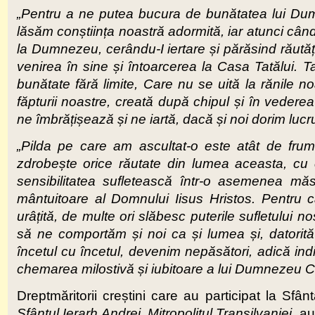
„Pentru a ne putea bucura de bunătatea lui Dumn
lăsăm conștiința noastră adormită, iar atunci c
la Dumnezeu, cerându-I iertare și părăsind răutăți
venirea în sine și întoarcerea la Casa Tatălui. 
bunătate fără limite, Care nu se uită la rănile no
făpturii noastre, creată după chipul și în veder
ne îmbrățișează și ne iartă, dacă și noi dorim lucr
„Pilda pe care am ascultat-o este atât de frum
zdrobește orice răutate din lumea aceasta, cu 
sensibilitatea sufletească într-o asemenea măs
mântuitoare al Domnului Iisus Hristos. Pentru că
urâțită, de multe ori slăbesc puterile sufletului 
să ne comportăm și noi ca și lumea și, datorită 
încetul cu încetul, devenim nepăsători, adică indi
chemarea milostivă și iubitoare a lui Dumnezeu C
Dreptmăritorii creștini care au participat la Sfâ
Sfântul Ierarh Andrei, Mitropolitul Transilvaniei
, a