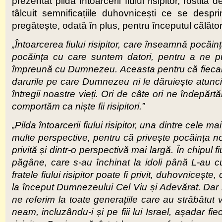
prezentat pilda Întoarcerii fiului risipitor, rostit
tâlcuit semnificațiile duhovnicești ce se despr
pregătește, odată în plus, pentru începutul călător
„Întoarcerea fiului risipitor, care înseamnă pocăi
pocăința cu care suntem datori, pentru a ne p
împreună cu Dumnezeu. Aceasta pentru că fiecare di
darurile pe care Dumnezeu ni le dăruiește atunci
întregii noastre vieți. Ori de câte ori ne îndepăr
comportăm ca niște fii risipitori.”
„Pilda întoarcerii fiului risipitor, una dintre cele 
multe perspective, pentru că privește pocăința noa
privită și dintr-o perspectivă mai largă. În chipul
păgâne, care s-au închinat la idoli până L-au c
fratele fiului risipitor poate fi privit, duhovnicește
la început Dumnezeului Cel Viu și Adevărat. Dar m
ne referim la toate generațiile care au străbătut 
neam, incluzându-i și pe fiii lui Israel, așadar f