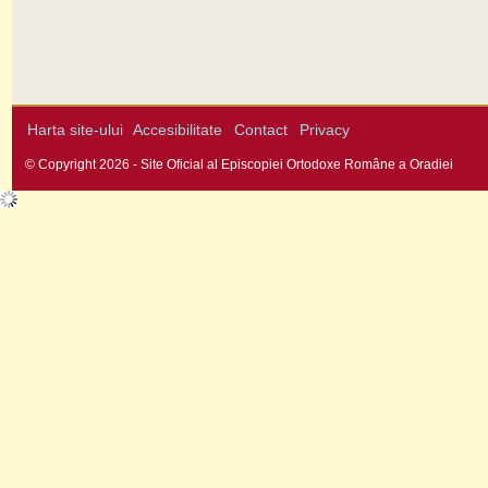
Harta site-ului
Accesibilitate
Contact
Privacy
© Copyright 2026 - Site Oficial al Episcopiei Ortodoxe Române a Oradiei