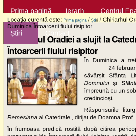
Sari
Secţiuni
Prima pagină
Ierarh
Centrul Epa
la
Locaţia curentă este:
/
/
Chiriarhul Or
Prima pagină
Știri
conţinut
Duminica Întoarcerii fiului risipitor
Știri
Contact
|
Chiriarhul Oradiei a slujit la Cat
Sari
Întoarcerii fiului risipitor
la
În Duminica a treiz
navigare
24 februarie 2019,
săvârșit Sfânta L
Domnului
și
Sfânt
împreună cu un sobo
credincioși.
Răspunsurile litu
Remesiana
al Catedralei, dirijat de Doamna Prof
În frumoasa predică rostită după citirea peric