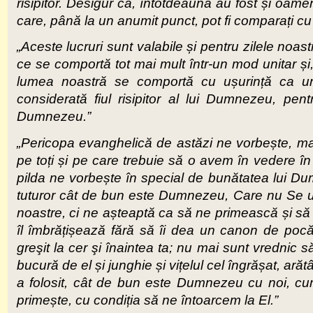
risipitor. Desigur că, întotdeauna au fost și oame
care, până la un anumit punct, pot fi comparați cu fra
„Aceste lucruri sunt valabile și pentru zilele no
ce se comportă tot mai mult într-un mod unitar și
lumea noastră se comportă cu ușurință ca un 
considerată fiul risipitor al lui Dumnezeu, pen
Dumnezeu.”
„Pericopa evanghelică de astăzi ne vorbește, mai m
pe toți și pe care trebuie să o avem în vedere în
pilda ne vorbește în special de bunătatea lui Du
tuturor cât de bun este Dumnezeu, Care nu Se uită 
noastre, ci ne așteaptă ca să ne primească și să ne 
îl îmbrățișează fără să îi dea un canon de pocăi
greşit la cer şi înaintea ta; nu mai sunt vrednic 
bucură de el și junghie și vițelul cel îngrășat, ar
a folosit, cât de bun este Dumnezeu cu noi, 
primește, cu condiția să ne întoarcem la El.”