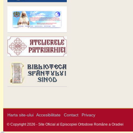
Harta site-ului
Accesibilitate
Contact
Privacy
© Copyright 2026 - Site Oficial al Episcopiei Ortodoxe Române a Oradiei