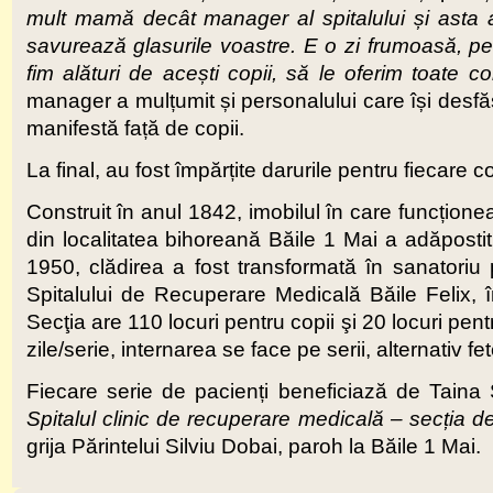
mult mamă decât manager al spitalului și asta 
savurează glasurile voastre. E o zi frumoasă, p
fim alături de acești copii, să le oferim toate c
manager a mulțumit și personalului care își desfăș
manifestă față de copii.
La final, au fost împărțite darurile pentru fiecare co
Construit în anul 1842, imobilul în care funcțion
din localitatea bihoreană Băile 1 Mai a adăpostit,
1950, clădirea a fost transformată în sanatoriu 
Spitalului de Recuperare Medicală Băile Felix, în
Secţia are 110 locuri pentru copii şi 20 locuri pent
zile/serie, internarea se face pe serii, alternativ fet
Fiecare serie de pacienți beneficiază de Taina S
Spitalul clinic de recuperare medicală – secția de
grija Părintelui Silviu Dobai, paroh la Băile 1 Mai.