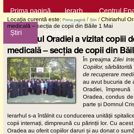
Sari
Secţiuni
Prima pagină
Ierarh
Centrul Epa
la
Locaţia curentă este:
/
/
Chiriarhul Ora
Prima pagină
Știri
conţinut
medicală – secția de copii din Băile 1 Mai
Știri
Contact
|
Chiriarhul Oradiei a vizitat copiii 
Sari
medicală – secția de copii din Băi
la
În preajma
Zilei In
navigare
Copiilor,
sărbătorită
de recuperare medic
au avut bucuria de a 
Oradiei, împreună 
Oradea, condus de P
parte și Domnul Cri
Ierarhul s-a întâlnit cu conducerea unității spitalic
copii internați, dimpreună cu părinții lor. Cu aces
Oradea au oferit copiilor daruri și au donat o sum