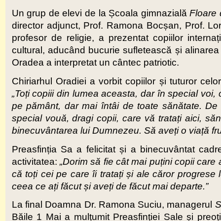
Un grup de elevi de la Școala gimnazială
Floare
director adjunct, Prof. Ramona Bocșan, Prof. Lo
profesor de religie, a prezentat copiilor interna
cultural, aducând bucurie sufletească și alinarea s
Oradea a interpretat un cântec patriotic.
Chiriarhul Oradiei a vorbit copiilor și tuturor celo
„Toți copiii din lumea aceasta, dar în special voi, c
pe pământ, dar mai întâi de toate sănătate. 
special vouă, dragi copii, care vă tratați aici, săn
binecuvântarea lui Dumnezeu. Să aveți o viață frum
Preasfinția Sa a felicitat și a binecuvântat cadr
activitatea:
„Dorim să fie cât mai puțini copii care
că toți cei pe care îi tratați și ale căror progrese
ceea ce ați făcut și aveți de făcut mai departe.”
La final Doamna Dr. Ramona Suciu, managerul
S
Băile 1 Mai a mulțumit Preasfinției Sale și preo