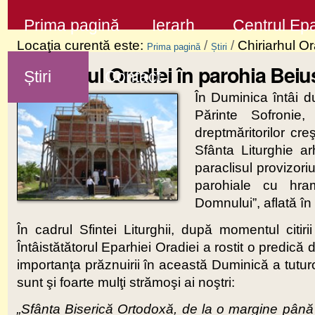
Sari
Secţiuni
Prima pagină
Ierarh
Centrul Epa
la
Locaţia curentă este:
/
/
Chiriarhul Or
Prima pagină
Știri
conţinut
Chiriarhul Oradiei în parohia Beiu
Știri
Contact
|
În Duminica întâi du
Sari
Părinte Sofronie,
la
dreptmăritorilor cr
navigare
Sfânta Liturghie ar
paraclisul provizoriu
parohiale cu hram
Domnului”, aflată în
În cadrul Sfintei Liturghii, după momentul citir
Întâistătătorul Eparhiei Oradiei a rostit o predică
importanţa prăznuirii în această Duminică a tuturor s
sunt şi foarte mulţi strămoşi ai noştri:
„Sfânta Biserică Ortodoxă, de la o margine până l