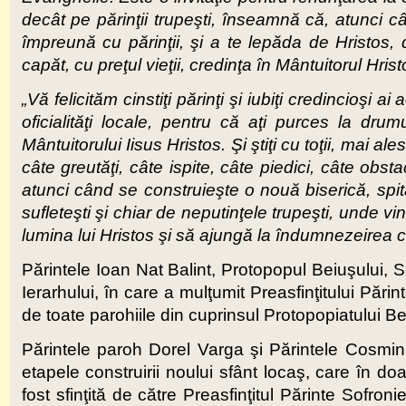
decât pe părinţii trupeşti, înseamnă că, atunci câ
împreună cu părinţii, şi a te lepăda de Hristos, 
capăt, cu preţul vieţii, credinţa în Mântuitorul Hrist
„Vă felicităm cinstiţi părinţi şi iubiţi credincioşi
oficialităţi locale, pentru că aţi purces la drum
Mântuitorului Iisus Hristos. Şi ştiţi cu toţii, mai ale
câte greutăţi, câte ispite, câte piedici, câte obs
atunci când se construieşte o nouă biserică, spit
sufleteşti şi chiar de neputinţele trupeşti, unde 
lumina lui Hristos şi să ajungă la îndumnezeirea cea
Părintele Ioan Nat Balint, Protopopul Beiuşului, S
Ierarhului, în care a mulţumit Preasfinţitului Pări
de toate parohiile din cuprinsul Protopopiatului Beiu
Părintele paroh Dorel Varga şi Părintele Cosmin T
etapele construirii noului sfânt locaş, care în do
fost sfinţită de către Preasfinţitul Părinte Sofro