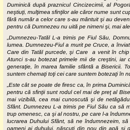
Duminică după praznicul Cincizecimii, al Pogorârii
neştiuţi, mulţimea sfinţilor ale căror nume sunt cu
fără număr a celor care s-au mântuit şi au devenit
pentru că Dumnezeu nu uită pe nimeni şi, mai ales,
„Dumnezeu-Tatăl L-a trimis pe Fiul Său, Domnul
lumea. Dumnezeu-Fiul a murit pe Cruce, a înviat ş
Care din Tatăl purcede, şi Care a venit în chip d
Atunci s-au botezat primele mii de creştini, iar 
generaţie, în marea familie sfântă a Bisericii. To
suntem chemaţi toţi cei care suntem botezaţi în num
„Este cât se poate de firesc ca, în prima Duminică
pentru că sfinţii sunt rodul cel mai de preţ al Bise
mai vizibilă, cea mai cunoscută şi de netăgăduit
Sfânt. Dumnezeu L-a trimis pe Fiul Său ca să mâ
trup omenesc, ca şi al nostru, pe care l-a îndumne
lucrarea Duhului Sfânt, să ne îndumnezeim, să 
oameni ai duhului, născuţi din nou din apă şi di