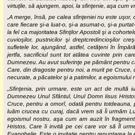
virtuţile, să ajungem, apoi, la sfinţenie, aşa cum
„A merge, însă, pe calea sfinţeniei nu este uşor, 
care fiecare şi-a luat-o, şi-a asumat-o, şi-a purta
la fel ca majoritatea Sfinţilor Apostoli şi a cohortelo
cuvioşilor, pustnicilor şi dreptcredincioşilor cre
sufletele lor, ajungând, astfel, cetăţeni în Împăr
jertfa, sacrificiul sunt tot atâtea cuvinte prin c
Dumnezeu. Au avut suferinţe pe pământ pentru că au
Care, din dragoste pentru noi, a murit pe Cruce,
necurate, a păcatelor şi a patimilor, a egoismului 
„Sfinţenia, prin urmare, este un act de multă iu
Dumnezeu Unul Sfântul, Unul Domn Iisus Hristos,
Cruce, pentru a omorî, odată pentru totdeauna, p
luăm crucea cu curaj, dacă vrem să Îi urmăm Lui
egoismul nostru, aşa cum am auzit în fragmentul 
Hristos, Care îi invită pe cei care vor să Îl urme
Evanghelie. Este o invitaţie pentru renunţarea l