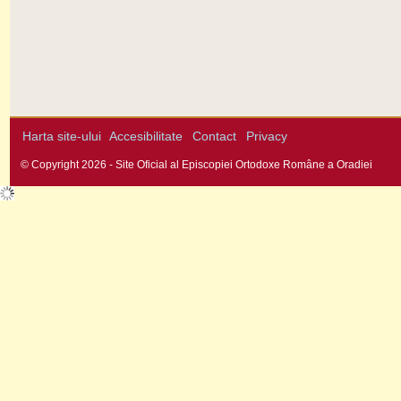
Harta site-ului
Accesibilitate
Contact
Privacy
© Copyright 2026 - Site Oficial al Episcopiei Ortodoxe Române a Oradiei