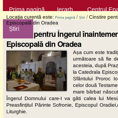
Sari
Secţiuni
Prima pagină
Ierarh
Centrul Epa
la
Locaţia curentă este:
/
/
Cinstire pen
Prima pagină
Știri
conţinut
Episcopală din Oradea
Știri
Contact
|
Cinstire pentru Îngerul înainteme
Sari
Episcopală din Oradea
la
Așa cum este tradiț
navigare
următoare să fie de
acesteia, după Praz
la Catedrala Episc
Sfântului Proroc I
celor două Testament
mare bărbat născut 
Îngerul Domnului care-I va găti calea lui Mes
Preasfințitul Părinte Sofronie, Episcopul Oradi
Liturghie.