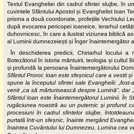
Textul Evangheliei din cadrul sfintei slujbe, în 
cuvintele Sfântului Apostol și Evanghelist Ioan Te
prisma a două coordonate, profețiile Vechiului Leg
după evocarea pericopei ioaneice, Ierarhul cetăți
duhovnicesc, în care a ilustrat viziunea biblică a
al Luminii dumnezeiești și Înger înaintemergător 
În deschiderea predicii, Chiriarhul locului a
Botezătorul în istoria mântuirii, teologia și cultul
și profundă la persoana Înaintemergătorului Dom
Sfântul Proroc Ioan este sfeșnicul care a vestit ș
spune la începutul sfintei sale Evanghelii
:
„fost-
venit „ca să mărturisească despre Lumină”, dar 
Sfântul Ioan este Înaintemergătorul Luminii. În Sf
rugăciunea noastră au un puternic și profund ca
procesiuni în cadrul sfintelor slujbe, întotdeaun
purtată într-un sfeșnic, înainte mergând Evanghe
înaintea Cuvântului lui Dumnezeu, Lumina cea veș