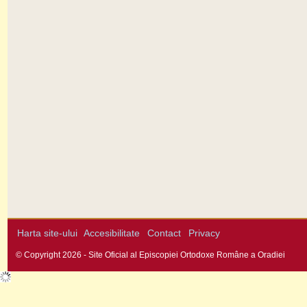
Harta site-ului
Accesibilitate
Contact
Privacy
© Copyright 2026 - Site Oficial al Episcopiei Ortodoxe Române a Oradiei