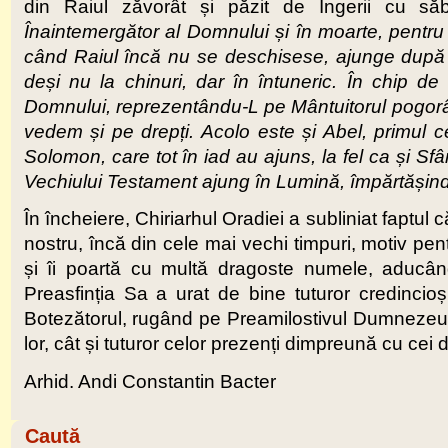
din Raiul zăvorât și păzit de Îngerii cu săb
Înaintemergător al Domnului și în moarte, pentru c
când Raiul încă nu se deschisese, ajunge după m
deși nu la chinuri, dar în întuneric. În chip de
Domnului, reprezentându-L pe Mântuitorul pogorân
vedem și pe drepți. Acolo este și Abel, primul ce
Solomon, care tot în iad au ajuns, la fel ca și Sfân
Vechiului Testament ajung în Lumină, împărtășind
În încheiere, Chiriarhul Oradiei a subliniat faptul 
nostru, încă din cele mai vechi timpuri, motiv pent
și îi poartă cu multă dragoste numele, aducân
Preasfinția Sa a urat de bine tuturor credincioș
Botezătorul, rugând pe Preamilostivul Dumnezeu să
lor, cât și tuturor celor prezenți dimpreună cu cei d
Arhid. Andi Constantin Bacter
Caută