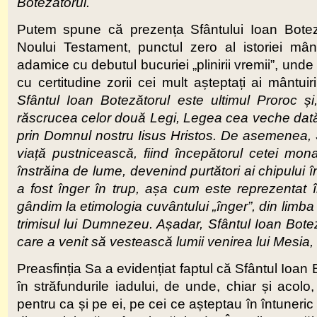
Botezătorul.
Putem spune că prezența Sfântului Ioan Botezăt
Noului Testament, punctul zero al istoriei mânt
adamice cu debutul bucuriei „plinirii vremii”, un
cu certitudine zorii cei mult așteptați ai mântuir
Sfântul Ioan Botezătorul este ultimul Proroc și
răscrucea celor două Legi, Legea cea veche dată
prin Domnul nostru Iisus Hristos. De asemenea, Sfâ
viață pustnicească, fiind începătorul cetei mon
înstrăina de lume, devenind purtători ai chipului î
a fost înger în trup, așa cum este reprezentat în
gândim la etimologia cuvântului „înger”, din limba
trimisul lui Dumnezeu. Așadar, Sfântul Ioan Boteză
care a venit să vestească lumii venirea lui Mesia,
Preasfinția Sa a evidențiat faptul că Sfântul Ioan
în străfundurile iadului, de unde, chiar și acol
pentru ca și pe ei, pe cei ce așteptau în întuneric