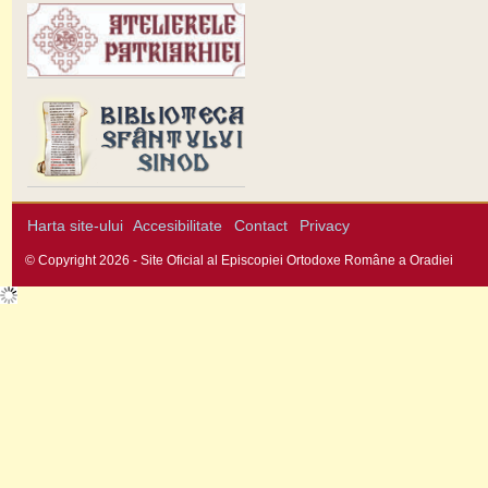
Harta site-ului
Accesibilitate
Contact
Privacy
© Copyright 2026 - Site Oficial al Episcopiei Ortodoxe Române a Oradiei