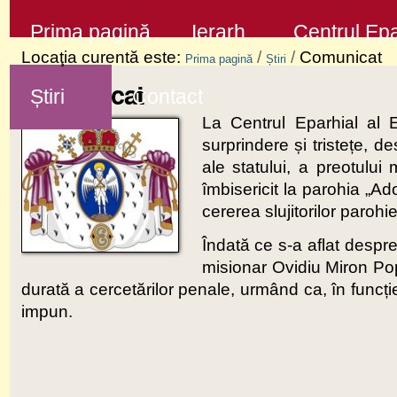
Sari
Secţiuni
Prima pagină
Ierarh
Centrul Epa
la
Locaţia curentă este:
/
/
Comunicat
Prima pagină
Știri
conţinut
Comunicat
Știri
Contact
|
La Centrul Eparhial al 
Sari
surprindere și tristețe, 
la
ale statului, a preotului
navigare
îmbisericit la parohia „A
cererea slujitorilor parohie
Îndată ce s-a aflat despre
misionar Ovidiu Miron Pop 
durată a cercetărilor penale, urmând ca, în funcție
impun.