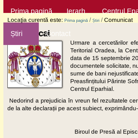
Sari
Secţiuni
Prima pagină
Ierarh
Centrul Epa
la
Locaţia curentă este:
/
/
Comunicat
Prima pagină
Știri
conţinut
Comunicat
Știri
Contact
|
Urmare a cercetărilor efe
Sari
Teritorial Oradea, la Cen
la
data de 15 septembrie 201
navigare
documentele solicitate, nu 
sume de bani nejustificat
Preasfințitului Părinte So
Centrul Eparhial.
Nedorind a prejudicia în vreun fel rezultatele c
de la alte declarații pe acest subiect, exprimându-și 
Biroul de Presă al Epis