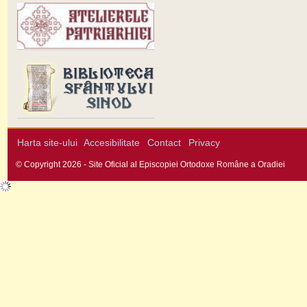
Harta site-ului
Accesibilitate
Contact
Privacy
© Copyright 2026 - Site Oficial al Episcopiei Ortodoxe Române a Oradiei