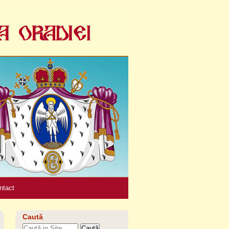
Unelte
personale
ntact
Caută