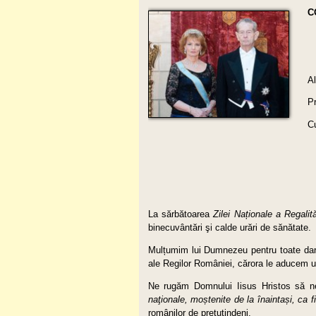
C
P
C
La sărbătoarea
Zilei Na
ț
ionale a Regalit
binecuvântări şi calde urări de sănătate.
Mulțumim lui Dumnezeu pentru toate darur
ale Regilor României, cărora le aducem u
Ne rugăm Domnului Iisus Hristos să 
naţionale, mo
ș
tenite de la înainta
ș
i, ca 
românilor de pretutindeni.