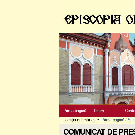
Sari
la
conţinut
|
Sari
la
navigare
Secţiuni
Prima pagină
Ierarh
Centr
Locaţia curentă este:
Prima pagină
/
Știri
COMUNICAT DE PRE