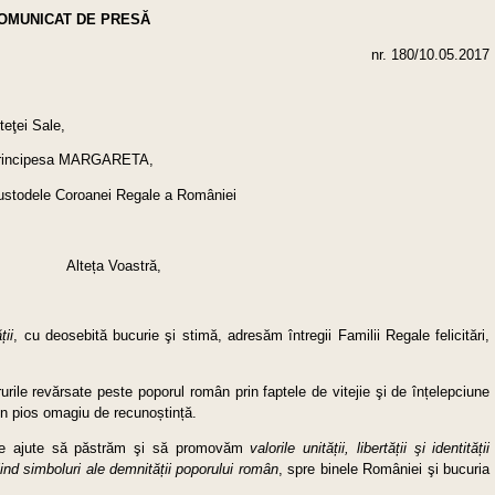
OMUNICAT DE PRESĂ
nr. 180/10.05.2017
Alteţei Sale,
rincipesa MARGARETA,
ustodele Coroanei Regale a României
Alteța Voastră,
ă
ț
ii
, cu deosebită bucurie şi stimă, adresăm întregii Familii Regale felicitări,
ile revărsate peste poporul român prin faptele de vitejie şi de înțelepciune
n pios omagiu de recunoștință.
ne ajute să păstrăm şi să promovăm
valorile unită
ț
ii, libertă
ț
ii şi identită
ț
ii
fiind simboluri ale demnită
ț
ii poporului rom
â
n
, spre binele României şi bucuria