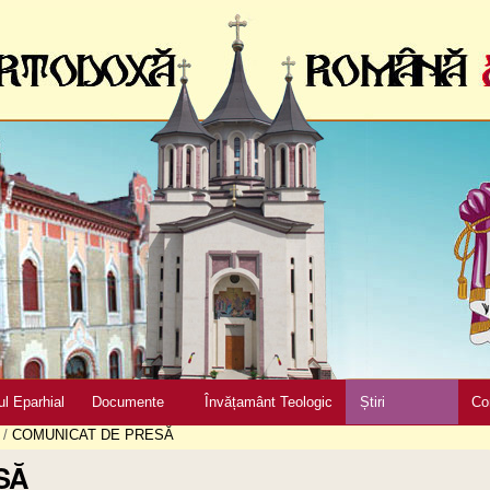
ul Eparhial
Documente
Învățamânt Teologic
Știri
Co
/
COMUNICAT DE PRESĂ
SĂ