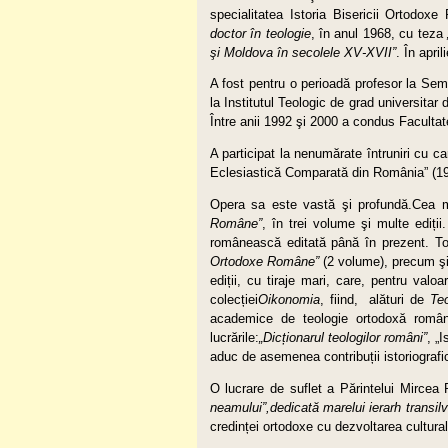
specialitatea Istoria Bisericii Ortodoxe
doctor în teologie
, în anul 1968, cu teza
şi Moldova în secolele XV-XVII”
. În apri
A fost pentru o perioadă profesor la Sem
la Institutul Teologic de grad universita
Între anii 1992 şi 2000 a condus Facultat
A participat la nenumărate întruniri cu car
Eclesiastică Comparată din România” (19
Opera sa este vastă şi profundă.Cea 
Române”
, în trei volume şi multe ediți
românească editată până în prezent. T
Ortodoxe Române”
(2 volume), precum ş
ediții, cu tiraje mari, care, pentru val
colecției
Oikonomia
, fiind, alături de
Te
academice de teologie ortodoxă române
lucrările:
„Dic
ț
ionarul teologilor români”
, „
aduc de asemenea contribuții istoriografi
O lucrare de suflet a Părintelui Mircea 
neamului”,dedicată marelui ierarh transil
credinței ortodoxe cu dezvoltarea culturală