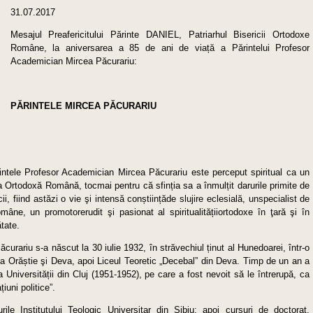
31.07.2017
Mesajul Preafericitului Părinte DANIEL, Patriarhul Bisericii Ortodoxe
Române, la aniversarea a 85 de ani de viață a Părintelui Profesor
Academician Mircea Păcurariu:
PĂRINTELE MIRCEA PĂCURARIU
intele Profesor Academician Mircea Păcurariu este perceput spiritual ca un
 Ortodoxă Română, tocmai pentru că sfinția sa a înmulțit darurile primite de
i, fiind astăzi o vie şi intensă conștiințăde slujire eclesială, unspecialist de
âne, un promotorerudit şi pasionat al spiritualitățiiortodoxe în ţară şi în
ătate.
urariu s-a născut la 30 iulie 1932, în străvechiul ținut al Hunedoarei, într-o
 la Orăștie şi Deva, apoi Liceul Teoretic „Decebal” din Deva. Timp de un an a
 a Universității din Cluj (1951-1952), pe care a fost nevoit să le întrerupă, ca
iuni politice”.
le Institutului Teologic Universitar din Sibiu; apoi cursuri de doctorat,