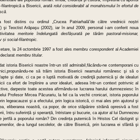
-filantropică a Bisericii,
arată rolul considerabil al monahismului în efortul de
scă.
 fost distins cu ordinul „Crucea Patriarhală”de către vrednicii noștri
77) şi Teoctist Arăpaşu (2002), iar în anul 2009, personal i-am conferit noua
tivitatea meritorie îndelungată desfă
ș
urat
ă
pe tărâm pastoral-misionar,
iv
ș
i social-filantropic.
rcetare, la 24 octombrie 1997 a fost ales
membru corespondent
al Academiei
 declarat
membru titular
.
at istoria Bisericii noastre într-un stil admirabil,făcându-ne contemporani cu
nici,propunându-ne să trăim istoria Bisericii neamului românesc şi să o
apte şi date, ci ca pe o luptă motivată de credinţă puternică şi de idealuri
icii ca efort de împlinire a unor idealuri, adesea într-un context potrivnic al
ective, darpeste toate acestea afirmându-se lucrarea harului dumnezeiesc în
lui Profesor Mircea Păcurariu, la fel ca la vechii cronicari, istoria poporului
 legeacauzei şi a efectului, prin logica istorică, ci mai ales prin ajutorul şi
a, eliberarea noastră, ca popor, de orice stăpânire străină opresivă a fost
erii, întru suferință şi speranță, întristare şi bucurie, ca ajutor al lui Dumnezeu
de jertfă a poporului român? Din credința puternică în Hristos Cel răstignit şi
oamenilor, de-a lungul secolelor, de către Biserică, prin lucrarea ei sfântă şi