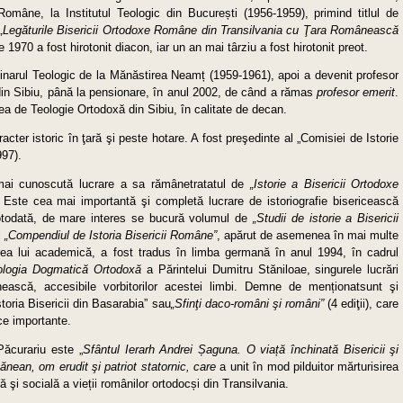
 Române, la Institutul Teologic din București (1956-1959), primind titlul de
„Legăturile Bisericii Ortodoxe Române din Transilvania cu Ţara Românească
lie 1970 a fost hirotonit diacon, iar un an mai târziu a fost hirotonit preot.
inarul Teologic de la Mănăstirea Neamț (1959-1961), apoi a devenit profesor
r din Sibiu, până la pensionare, în anul 2002, de când a rămas
profesor emerit
.
ea de Teologie Ortodoxă din Sibiu, în calitate de decan.
acter istoric în ţară şi peste hotare. A fost preşedinte al „Comisiei de Istorie
97).
mai cunoscută lucrare a sa rămânetratatul de
„Istorie a Bisericii Ortodoxe
i. Este cea mai importantă şi completă lucrare de istoriografie bisericească
otodată, de mare interes se bucură volumul de
„Studii de istorie a Bisericii
i
„Compendiul de Istoria Bisericii Române”
, apărut de asemenea în mai multe
oarea lui academică, a fost tradus în limba germană în anul 1994, în cadrul
ologia Dogmatică Ortodoxă
a Părintelui Dumitru Stăniloae, singurele lucrări
ască, accesibile vorbitorilor acestei limbi. Demne de menționatsunt şi
Istoria Bisericii din Basarabia” sau
„Sfinţi daco-români şi români”
(4 ediţii), care
ce importante.
Păcurariu este „
Sfântul Ierarh Andrei
Ș
aguna. O via
ț
ă
închinată Bisericii şi
vănean, om erudit şi patriot statornic, care
a unit în mod pilduitor mărturisirea
 şi socială a vieții românilor ortodocși din Transilvania.