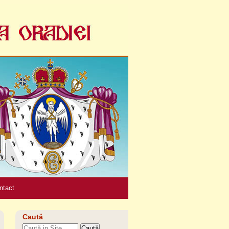
Unelte
personale
ntact
Caută