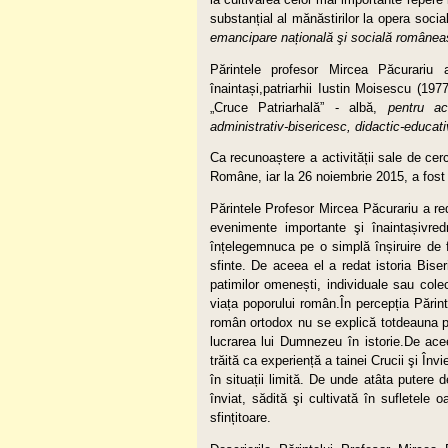
substanțial al mănăstirilor la opera social
emancipare na
ț
ional
ă
şi socială românea
Părintele profesor Mircea Păcurariu a
înaintași,patriarhii Iustin Moisescu (19
„Cruce Patriarhală” - albă,
pentru ac
administrativ-bisericesc, didactic-educat
Ca recunoaștere a activității sale de ce
Române, iar la 26 noiembrie 2015, a fost
Părintele Profesor Mircea Păcurariu a red
evenimente importante şi înaintașivred
înțelegemnuca pe o simplă înșiruire de f
sfinte. De aceea el a redat istoria Biser
patimilor omenești, individuale sau col
viața poporului român.În percepția Părinte
român ortodox nu se explică totdeauna prin
lucrarea lui Dumnezeu în istorie.De acee
trăită ca experiență a tainei Crucii şi Învi
în situații limită. De unde atâta putere 
înviat, sădită şi cultivată în sufletele 
sfințitoare.