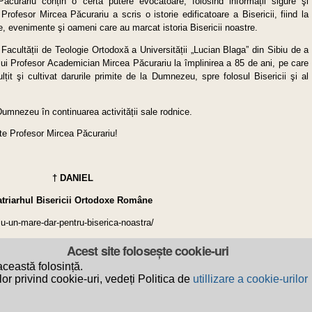
Păcurariu conțin o certă putere evocatoare, folosind informații sigure şi
Profesor Mircea Păcurariu a scris o istorie edificatoare a Bisericii, fiind la
, evenimente şi oameni care au marcat istoria Bisericii noastre.
l Facultății de Teologie Ortodoxă a Universității „Lucian Blaga” din Sibiu de a
lui Profesor Academician Mircea Păcurariu la împlinirea a 85 de ani, pe care
țit şi cultivat darurile primite de la Dumnezeu, spre folosul Bisericii şi al
umnezeu în continuarea activității sale rodnice.
nte Profesor Mircea Păcurariu!
†
DANIEL
triarhul Bisericii Ortodoxe Române
riu-un-mare-dar-pentru-biserica-noastra/
Acest site folosește cookie-uri
t
Privacy
ceastă folosință.
or privind cookie-uri, vedeți Politica de
utillizare a cookie-urilor
ei Ortodoxe Române a Oradiei