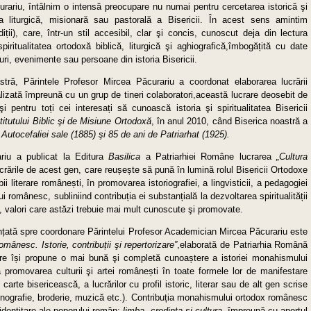
urariu, întâlnim o intensă preocupare nu numai pentru cercetarea istorică şi
ața liturgică, misionară sau pastorală a Bisericii. În acest sens amintim
diții), care, într-un stil accesibil, clar şi concis, cunoscut deja din lectura
 spiritualitatea ortodoxă biblică, liturgică şi aghiografică,îmbogățită cu date
uri, evenimente sau persoane din istoria Bisericii.
astră, Părintele Profesor Mircea Păcurariu a coordonat elaborarea lucrării
lizată împreună cu un grup de tineri colaboratori,această lucrare deosebit de
 şi pentru toți cei interesați să cunoască istoria şi spiritualitatea Bisericii
titutului Biblic şi de Misiune Ortodoxă
, în anul 2010, când Biserica noastră a
 Autocefaliei sale (1885) şi 85 de ani de Patriarhat (1925).
riu a publicat la Editura
Basilica
a Patriarhiei Române lucrarea
„Cultura
ucrările de acest gen, care reușește să pună în lumină rolul Bisericii Ortodoxe
bii literare românești, în promovarea istoriografiei, a lingvisticii, a pedagogiei
 românesc, subliniind contribuția ei substanțială la dezvoltarea spiritualității
e, valori care astăzi trebuie mai mult cunoscute şi promovate.
nțată spre coordonare Părintelui Profesor Academician Mircea Păcurariu este
omânesc. Istorie, contribu
ț
ii şi repertorizare”
,elaborată de Patriarhia Română
e își propune o mai bună şi completă cunoaștere a istoriei monahismului
a promovarea culturii şi artei românești în toate formele lor de manifestare
carte bisericească, a lucrărilor cu profil istoric, literar sau de alt gen scrise
conografie, broderie, muzică etc.). Contribuția monahismului ortodox românesc
 identitare ale poporului român:
limba
,
credin
ț
a şi cultura
, împreună cu aportul