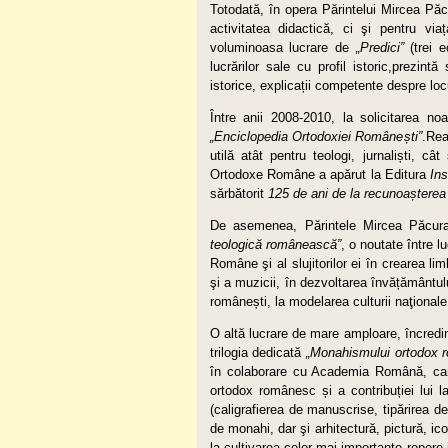
Totodată, în opera Părintelui Mircea Păc
activitatea didactică, ci şi pentru vi
voluminoasa lucrare de
„Predici”
(trei e
lucrărilor sale cu profil istoric,prezintă
istorice, explicații competente despre loc
Între anii 2008-2010, la solicitarea no
„Enciclopedia Ortodoxiei Române
ș
ti”
.Rea
utilă atât pentru teologi, jurnaliști, cât
Ortodoxe Române a apărut la Editura
Ins
sărbătorit
125 de ani de la recunoa
ș
terea
De asemenea, Părintele Mircea Păcura
teologică românească”
, o noutate între l
Române şi al slujitorilor ei în crearea lim
şi a muzicii, în dezvoltarea învățământului
românești, la modelarea culturii naţional
O altă lucrare de mare amploare, încredi
trilogia dedicată
„Monahismului ortodox r
în colaborare cu Academia Română, car
ortodox românesc și a contribuției lui l
(caligrafierea de manuscrise, tipărirea de 
de monahi, dar şi arhitectură, pictură, i
la cultivarea celor mai importante repere