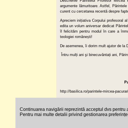
Descrierile Părintelui Profesor Mircea 
argumente lămuritoare. Astfel, Părintele 
curent cu cercetarea recentă despre fapte
Apreciem inițiativa Corpului profesoral a
edita un volum aniversar dedicat Părinte
îl felicităm pentru modul în care a înmul
teologiei românești!
De asemenea, îi dorim mult ajutor de la D
Întru mulți ani şi binecuvântați ani, Pări
Pa
http://basilica.ro/parintele-mircea-pacura
Harta site-ului
Accesibilitate
Contac
Continuarea navigării reprezintă acceptul dvs pentru a
Pentru mai multe detalii privind gestionarea preferințel
© Copyright 2026 - Site Oficial al Episcopi