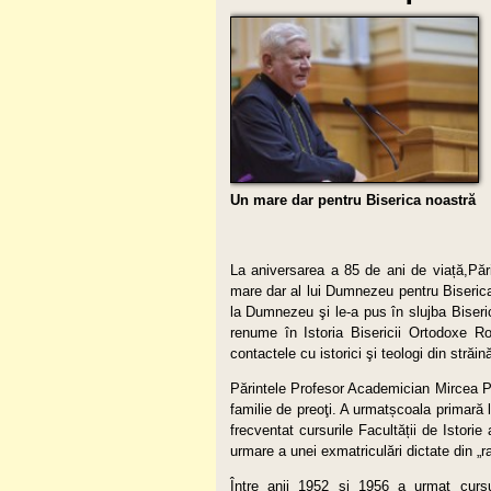
Un mare dar pentru Biserica noastră
La aniversarea a 85 de ani de viață,Păr
mare dar al lui Dumnezeu pentru Biserica
la Dumnezeu şi le-a pus în slujba Biserici
renume în Istoria Bisericii Ortodoxe Rom
contactele cu istorici şi teologi din străin
Părintele Profesor Academician Mircea Păc
familie de preoţi. A urmatșcoala primară
frecventat cursurile Facultății de Istorie
urmare a unei exmatriculări dictate din „raț
Între anii 1952 şi 1956 a urmat cursuri