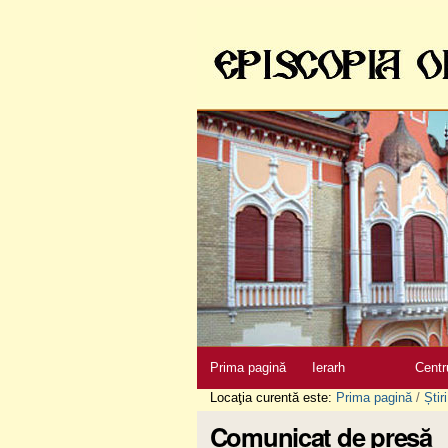
Sari
la
conţinut
|
Sari
la
navigare
Secţiuni
Prima pagină
Ierarh
Centr
Locaţia curentă este:
Prima pagină
/
Știri
Comunicat de presă