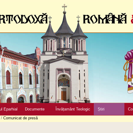
ul Eparhial
Documente
Învățamânt Teologic
Știri
Co
/
Comunicat de presă