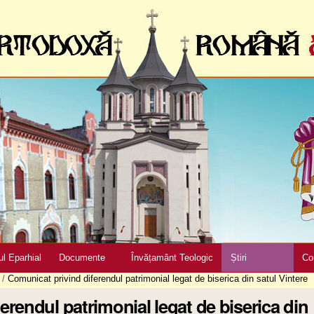
ul Eparhial
Documente
Învățamânt Teologic
Știri
Co
/
Comunicat privind diferendul patrimonial legat de biserica din satul Vintere
erendul patrimonial legat de biserica din