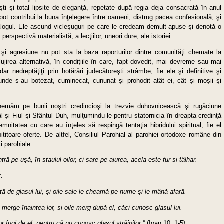
şti şi total lipsite de eleganţă, repetate după regia deja consacrată în anul
ot contribui la buna înţelegere între oameni, distrug pacea confesională, şi
dialogul. Ele ascund vicleşuguri pe care le credeam demult apuse şi denotă o
 perspectivă materialistă, a lecţiilor, uneori dure, ale istoriei.
e şi agresiune nu pot sta la baza raporturilor dintre comunităţi chemate la
lujirea alternativă, în condiţiile în care, fapt dovedit, mai devreme sau mai
 dar nedreptăţiţi prin hotărâri judecătoreşti strâmbe, fie ele şi definitive şi
e unde s-au botezat, cuminecat, cununat şi prohodit atât ei, cât şi moşii şi
hemăm pe bunii noştri credincioşi la trezvie duhovnicească şi rugăciune
l şi Fiul şi Sfântul Duh, mulţumindu-le pentru statornicia în dreapta credinţă
demnitatea cu care au înţeles să respingă tentaţia hibridului spiritual, fie el
pititoare oferte. De altfel, Consiliul Parohial al parohiei ortodoxe române din
i parohiale.
ră pe uşă, în staulul oilor, ci sare pe aiurea, acela este fur şi tâlhar.
r.
ltă de glasul lui, şi oile sale le cheamă pe nume şi le mână afară.
 merge înaintea lor, şi oile merg după el, căci cunosc glasul lui.
or fugi de el, pentru că nu cunosc glasul străinilor.”
(Ioan 10, 1-5)