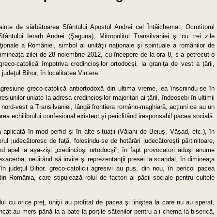
inte de sărbătoarea Sfântului Apostol Andrei cel Întâichemat, Ocrotitorul
ântului Ierarh Andrei (Şaguna), Mitropolitul Transilvaniei şi cu trei zile
ţionale a României, simbol al unităţii naţionale şi spirituale a românilor de
dimineaţa zilei de 28 noiembrie 2012, cu începere de la ora 8, s-a petrecut o
reco-catolică împotriva credincioşilor ortodocşi, la graniţa de vest a ţării,
judeţul Bihor, în localitatea Vintere.
resiune greco-catolică antiortodoxă din ultima vreme, ea înscriindu-se în
resiunilor uniate la adresa credincioşilor majoritari ai ţării, îndeosebi în ultimii
de nord-vest a Transilvaniei, lângă frontiera româno-maghiară, acţiuni ce au un
area echilibrului confesional existent şi periclitând iresponsabil pacea socială.
aplicată în mod perfid şi în alte situaţii (Vălani de Beiuş, Văşad, etc.), în
rul judecătoresc de faţă, folosindu-se de hotărâri judecătoreşti părtinitoare,
d apel la aşa-zişi „credincioşi ortodocşi”, în fapt provocatori aduşi anume
e exacerba, neuitând să invite şi reprezentanţii presei la scandal, în dimineaţa
în judeţul Bihor, greco-catolicii agresivi au pus, din nou, în pericol pacea
in România, care stipulează rolul de factori ai păcii sociale pentru cultele
 cu orice preţ, uniţii au profitat de pacea şi liniştea la care nu au sperat,
cât au mers până la a bate la porţile sătenilor pentru a-i chema la biserică,