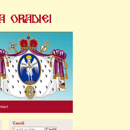
Unelte
personale
ntact
Caută