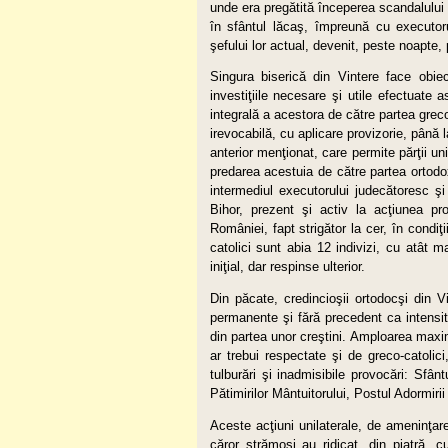
unde era pregătită începerea scandalului ş
în sfântul lăcaş, împreună cu executoru
şefului lor actual, devenit, peste noapte,
Singura biserică din Vintere face obiec
investiţiile necesare şi utile efectuate a
integrală a acestora de către partea grec
irevocabilă, cu aplicare provizorie, până 
anterior menţionat, care permite părţii un
predarea acestuia de către partea ortodo
intermediul executorului judecătoresc şi
Bihor, prezent şi activ la acţiunea prov
României, fapt strigător la cer, în condiţi
catolici sunt abia 12 indivizi, cu atât m
iniţial, dar respinse ulterior.
Din păcate, credincioşii ortodocşi din 
permanente şi fără precedent ca intensitat
din partea unor creştini. Amploarea maximă
ar trebui respectate şi de greco-catolici, 
tulburări şi inadmisibile provocări: Sfâ
Pătimirilor Mântuitorului, Postul Adormi
Aceste acţiuni unilaterale, de ameninţare
căror strămoşi au ridicat, din piatră, c