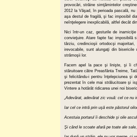
provocări, străine simţămintelor creştine
2012 la Văşad, în perioada pascală, nu p
aşa destul de fragilă, şi fac imposibil 
neînţelegere inexplicabilă, altfel decât din
Nici într-un caz, gesturile de inamiciţi
convieţuire. Atare fapte fac imposibilă s
târziu, credincioşii ortodocşi majoritari,
irevocabile, sunt alungaţi din bisericil
strămoşii lor.
Facem apel la pace şi linişte, şi îi c
stăruitoare către Preasfânta Treime, Tată
şi felicitându-i pentru înţelepciunea şi 
prezentat în cele mai strălucitoare şi is
Vintere a hotărât ridicarea unei noi biseric
„Adevărat, adevărat zic vouă: cel ce nu int
Iar cel ce intră prin uşă este păstorul oilo
Acestuia portarul îi deschide şi oile ascu
Şi când le scoate afară pe toate ale sale,
Iar după un străin, ele nu vor merge, ci v