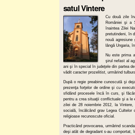
satul Vintere
Cu două zile îna
României şi a Sf
înaintea Zilei Na
pretutindeni, în 
nouă agresiune g
lângă Ungaria, în 
Nu este prima ag
şirul nefast al ag
ani şi în special în judeţele din partea 
vădit caracter prozelitist, urmărind tulbur
După o regie preabine cunoscută şi deja 
prezenţa forţelor de ordine şi cu executo
sfidând procesele încă în curs, şi făcân
pentru a crea situaţii conflictuale şi a l
zilei de 28 noiembrie 2012, la Vintere, 
socială, încălcând grav Legea Cultelor d
religioase recunoscute oficial.
Practicând provocarea, urmărind scandalul
deşi atât de degradant s-au comportat, în