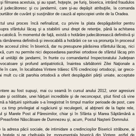
i filmarea acestuia, şi au spart, hoţeşte, pe furiş, biserica, intrând fraudulos
l judecătoresc şi cu jandarmii, care şi-au depăşit atribuţiile, la comanda
 purtător de cuvânt şi susţinător de cauză al episcopiei unite de la Oradea.
tul unui proces încă nefinalizat, cu privire la plata despăgubirilor pentru
supra sfântului lăcaş şi a stabilirii unui drept de retenţie, până la achitarea
o-catolică. În momentul de faţă, există o hotărâre judecătorească definitivă şi
la rămânerea definitivă şi irevocabilă a hotărârii ce se va pronunţa în procesul
ite accesul zilnic în biserică, dar nu presupune părăsirea sfântului lăcaş, nici
xă, cum nu permite nici deposedarea parohiei ortodoxe de sfântul lăcaş prin
 al unităţii de jandarmi, în frunte cu comandantul Inspectoratului Judeţean
ocatoare şi profund antipatriotică, înaintea sărbătoririi Zilei Naţionale a
ile în care, în localitatea Vintere trăiesc 676 credincioşi ortodocşi, iar greco-
ai mult cu cât parohia ortodoxă a oferit despăgubiri părţii uniate, acceptate
Vintere au fost supuşi, mai cu seamă în cursul anului 2012, unor agresiuni
e şi ostilitate, unei hărţuiri incredibile şi de neconceput, ştiut fiind că vine
 a hărţuirii spirituale s-a înregistrat în timpul marilor perioade de post, care
ca timp privilegiat al rugăciunii şi reculegerii, al abţinerii de la fapte rele,
ntul şi Marele Post al Păresimilor, chiar şi în Sfânta şi Marea Săptămână a
rii Preasfintei Născătoare de Dumnezeu şi, acum, Postul Naşterii Domnului.
 la adresa păcii sociale, de intimidare a credincioşilor Bisericii străbune, ai
u braţele şi pe cheltuiala lor, monumentala biserică din Vintere, astfel de