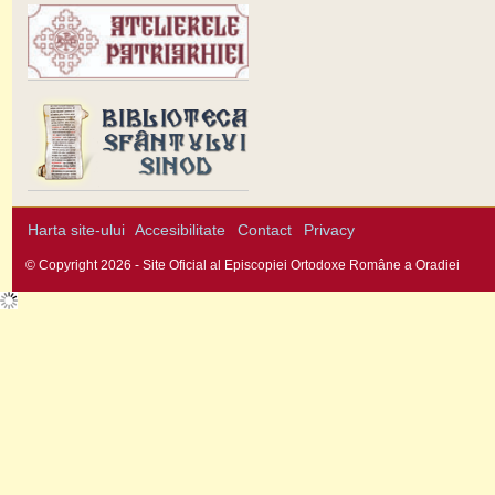
Harta site-ului
Accesibilitate
Contact
Privacy
© Copyright 2026 - Site Oficial al Episcopiei Ortodoxe Române a Oradiei