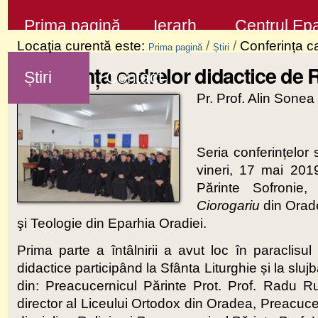
Sari
Secţiuni
Prima pagină
Ierarh
Centrul Epa
la
Locaţia curentă este:
/
/
Conferința ca
Prima pagină
Știri
conţinut
Conferința cadrelor didactice de R
Știri
Contact
|
Pr. Prof. Alin Sonea
Sari
la
navigare
Seria conferințelor
vineri, 17 mai 2019
Părinte Sofronie
Ciorogariu
din Orade
şi Teologie din Eparhia Oradiei.
Prima parte a întâlnirii a avut loc în paraclis
didactice participând la Sfânta Liturghie și la sl
din: Preacucernicul Părinte Prot. Prof. Radu Rus,
director al Liceului Ortodox din Oradea, Preacucer