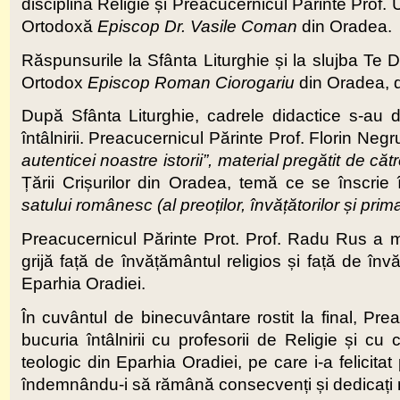
disciplina Religie și Preacucernicul Părinte Prof.
Ortodoxă
Episcop Dr. Vasile Coman
din Oradea.
Răspunsurile la Sfânta Liturghie și la slujba Te
Ortodox
Episcop Roman Ciorogariu
din Oradea, di
După Sfânta Liturghie, cadrele didactice s-au d
întâlnirii. Preacucernicul Părinte Prof. Florin Negru
autenticei noastre istorii”
, material pregătit de căt
Țării Crișurilor din Oradea, temă ce se înscrie
satului românesc (al preoților, învățătorilor și prim
Preacucernicul Părinte Prot. Prof. Radu Rus a mu
grijă față de învățământul religios și față de înv
Eparhia Oradiei.
În cuvântul de binecuvântare rostit la final, Prea
bucuria întâlnirii cu profesorii de Religie și cu
teologic din Eparhia Oradiei, pe care i-a felicita
îndemnându-i să rămână consecvenți și dedicați mis