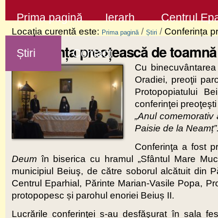
Sari
Secţiuni
Prima pagină
Ierarh
Centrul Epa
la
Locaţia curentă este:
/
/
Conferința p
Prima pagină
Știri
conţinut
Conferința preoțească de toamnă 
Știri
Contact
|
Cu binecuvântarea ş
Sari
Oradiei, preoţii paro
la
Protopopiatului B
navigare
conferinţei preoţeşt
„Anul comemorativ a
Paisie de la Neamț”
Conferinţa a fost p
Deum
în biserica cu hramul „Sfântul Mare Mucen
municipiul Beiuş, de către soborul alcătuit din Pă
Centrul Eparhial, Părinte Marian-Vasile Popa, Pro
protopopesc și parohul enoriei Beiuș II.
Lucrările conferinţei s-au desfăşurat în sala fe