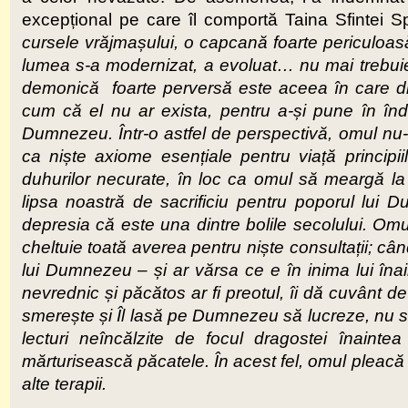
excepțional pe care îl comportă Taina Sfintei Sp
cursele vrăjmașului, o capcană foarte periculo
lumea s-a modernizat, a evoluat… nu mai trebu
demonică foarte perversă
este aceea în care d
cum că el nu ar exista, pentru a-și pune în înde
Dumnezeu. Într-o astfel de perspectivă, omul nu-
ca niște axiome esențiale pentru viață principiil
duhurilor necurate, în loc ca omul să meargă la 
lipsa noastră de sacrificiu pentru poporul lui
depresia că este una dintre bolile secolului. Om
cheltuie toată averea pentru niște consultații
;
cân
lui Dumnezeu – și ar vărsa ce e în inima lui îna
nevrednic și păcătos ar fi preotul, îi dă cuvânt d
smerește și Îl lasă pe Dumnezeu să lucreze, nu să-
lecturi neîncălzite de focul dragostei înainte
mărturisească păcatele. În acest fel, omul pleacă
alte terapii.