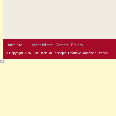
Harta site-ului
Accesibilitate
Contact
Privacy
© Copyright 2026 - Site Oficial al Episcopiei Ortodoxe Române a Oradiei