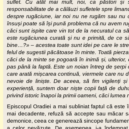
suflet. Cu atât mai mult, noi, ca păstori și
responsabilitate de a călăuzi sufletele spre liman
despre rugăciune, iar noi nu ne rugăm sau nu o 
însuși poate să își pună problema că nu avem ru
căci sunt ispite care vin tot de la necuratul ca 
este rugăciunea curată și nu e primită, de ce 
bine…?» – acestea toate sunt idei pe care le strec
felul de sugestii păcătoase în minte. Toată pierza
căci de la minte se pogoară în inimă și, ulterior, 
pas până la faptă. Este un noian întreg de șerpi 
care arată mișcarea continuă, viermele care nu 
nevoie de liniște. De aceea, să fim vigilenți și 
experiență, suntem doar niște copii față de duhu
privind istoric înapoi la primii oameni, căci lumea n
Episcopul Oradiei a mai subliniat faptul că este în
mai decadente, refuză să accepte sau măcar să ia 
demonice, ceea ce generează sincope fundamentale 
a celor nevăzute. De asemenea, i-a îndemnat 