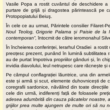
Vasile Popa a rostit cuvântul de deschidere a c
purtare de grijă și dragostea părintească pe car
Protopopiatului Beiuş.
În cele ce au urmat, Părintele consilier Filaret-Pet
Noul Teolog, Grigorie Palama și Paisie de la 
contemporan”,
întocmit de către ieromonahul Silve
În încheierea conferinței, Ierarhul Oradiei a rosti
preoțesc prezent, punând în lumină subtilitatea r
au de purtat împotriva propriilor gânduri și, în chi
invidia diavolului, leul netrupesc care răcnește și
Pe câmpul conflagrației lăuntrice, una din armel
este și armă și scut, elemente duhovnicești de ca
coregrafii sardonice, năvălind din toate direcțiile
cele din urmă, indiferenți față de foloasele preț
adesea adumbrită din cauza păcatelor noastre, a ne
grijilor prea multe ajungem de multe ori să nu