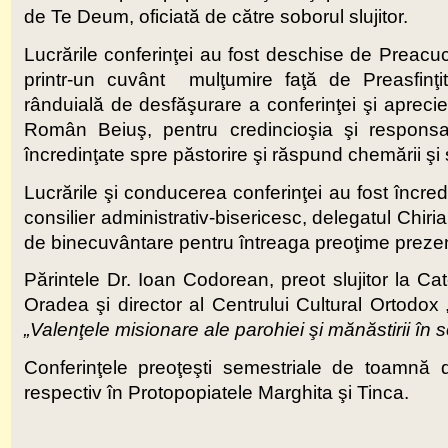
de Te Deum, oficiată de către soborul slujitor.
Lucrările conferinţei au fost deschise de Preacu
printr-un cuvânt mulţumire faţă de Preasfinţi
rânduială de desfăşurare a conferinţei şi apreci
Român Beiuş, pentru credincioşia şi responsabi
încredinţate spre păstorire şi răspund chemării şi s
Lucrările şi conducerea conferinţei au fost încre
consilier administrativ-bisericesc, delegatul Chiri
de binecuvântare pentru întreaga preoţime preze
Părintele Dr. Ioan Codorean, preot slujitor la C
Oradea şi director al Centrului Cultural Ortodox 
„Valenţele misionare ale parohiei şi mănăstirii în 
Conferinţele preoţeşti semestriale de toamnă d
respectiv în Protopopiatele Marghita şi Tinca.