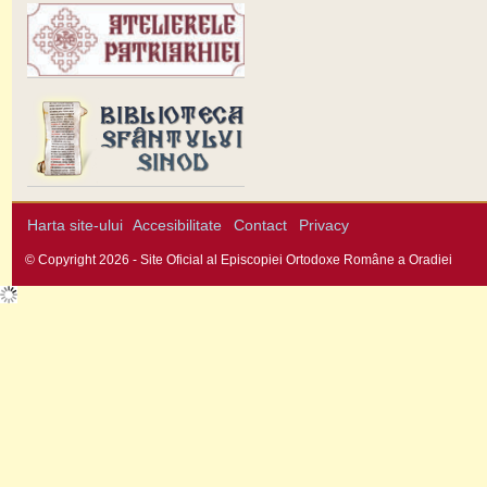
Harta site-ului
Accesibilitate
Contact
Privacy
© Copyright 2026 - Site Oficial al Episcopiei Ortodoxe Române a Oradiei