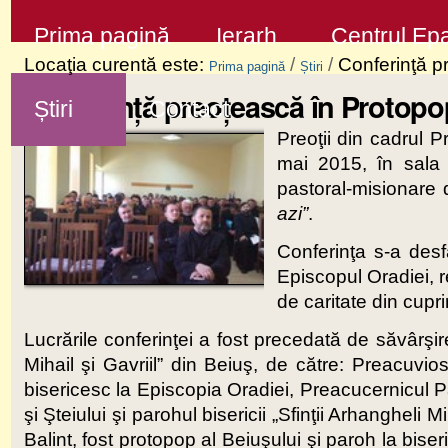
Sari
Secţiuni
Prima pagină
Ierarh
Centrul Epa
la
Locaţia curentă este:
/
/
Conferinţă p
Prima pagină
Știri
conţinut
Conferinţă preoţească în Protopo
Știri
Contact
|
Preoţii din cadrul P
Sari
mai 2015, în sala f
la
pastoral-misionare
navigare
azi”
.
Conferinţa s-a desf
Episcopul Oradiei, re
de caritate din cup
Lucrările conferinţei a fost precedată de săvârşire
Mihail şi Gavriil” din Beiuş, de către: Preacuvios
bisericesc la Episcopia Oradiei, Preacucernicul P
şi Şteiului şi parohul bisericii „Sfinţii Arhangheli 
Balint, fost protopop al Beiuşului şi paroh la bise