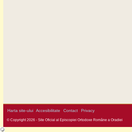
Harta site-ului
Accesibilitate
Contact
Privacy
© Copyright 2026 - Site Oficial al Episcopiei Ortodoxe Române a Oradiei