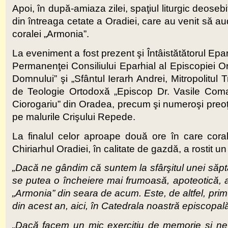
Apoi, în după-amiaza zilei, spaţiul liturgic deose
din întreaga cetate a Oradiei, care au venit să au
coralei „Armonia”.
La eveniment a fost prezent şi Întâistătătorul Epar
Permanenţei Consiliului Eparhial al Episcopiei Ora
Domnului” şi „Sfântul Ierarh Andrei, Mitropolitul 
de Teologie Ortodoxă „Episcop Dr. Vasile Com
Ciorogariu” din Oradea, precum şi numeroşi preoţi,
pe malurile Crişului Repede.
La finalul celor aproape două ore în care coral
Chiriarhul Oradiei, în calitate de gazdă, a rostit 
„Dacă ne gândim că suntem la sfârşitul unei săp
se putea o încheiere mai frumoasă, apoteotică, a
„Armonia” din seara de acum. Este, de altfel, prim
din acest an, aici, în Catedrala noastră episcopală
„Dacă facem un mic exerciţiu de memorie şi n