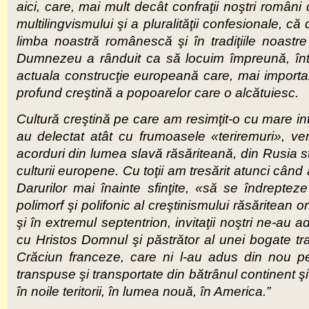
aici, care, mai mult decât confraţii noştri români di
multilingvismului şi a pluralităţii confesionale, 
limba noastră românescă şi în tradiţiile noastre
Dumnezeu a rânduit ca să locuim împreună, într-
actuala construcţie europeană care, mai importa
profund creştină a popoarelor care o alcătuiesc.
Cultură creştină pe care am resimţit-o cu mare int
au delectat atât cu frumoasele «teriremuri», ven
acorduri din lumea slavă răsăriteană, din Rusia 
culturii europene. Cu toţii am tresărit atunci când
Darurilor mai înainte sfinţite, «să se îndrepte
polimorf şi polifonic al creştinismului răsăritean 
şi în extremul septentrion, invitaţii noştri ne-au
cu Hristos Domnul şi păstrător al unei bogate tra
Crăciun franceze, care ni l-au adus din nou pe
transpuse şi transportate din bătrânul continent ş
în noile teritorii, în lumea nouă, în America.”