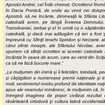
Apostol Andrei, cel Întâi chemat, Ocrotitorul Rom
în Dacia Pontică, de unde au venit cei doisprez
Apostoli, să ne încânte, dimineaţă la Sfânta Li
catedrală avem, pe lângă Învierea Domnului, 
Transilvaniei, serbat şi el în urmă cu o săptămână
catedrală, şi dacă mai adăugăm că ieri a fost şi
împreună cu Sfinţii Ierarhi Spiridon şi Nectarie, a
cărui sfinte moaşte, ale Sfântului Nicolae, av
spunem că sfinţii ocrotitori ai acestei catedrale 
încântat în seara de acum, care au venit din Sciţ
ca să ne facă bucurie mare.”
„Le mulţumim din inimă şi îi felicităm, totodată, pen
şi câştigători a numeroase premii naţionale şi i
mult, sentimentul nostru profund de identitate naţi
apus ale neamului românesc, le mulţumim că, în ac
întregind imaginea de popor civilizat rezultat di
răsăriteană ortodoxă şi cultura latină occidental