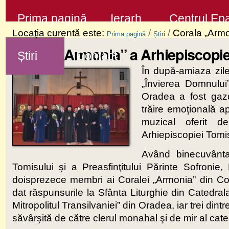
Sari
Secţiuni
Prima pagină
Ierarh
Centrul Epa
la
Locaţia curentă este:
/
/
Corala „Armo
Prima pagină
Știri
conţinut
Corala „Armonia” a Arhiepiscopie
Știri
Contact
|
În după-amiaza zil
Sari
„Învierea Domnului”
la
Oradea a fost gazd
navigare
trăire emoţională a
muzical oferit d
Arhiepiscopiei Tomis
Având binecuvântar
Tomisului şi a Preasfinţitului Părinte Sofroni
doisprezece membri ai Coralei „Armonia” din Cons
dat răspunsurile la Sfânta Liturghie din Catedral
Mitropolitul Transilvaniei” din Oradea, iar trei din
săvârşită de către clerul monahal şi de mir al cate