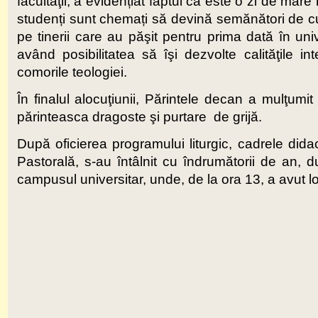
facultăţii, a evidențiat faptul că este o zi de mare 
studenți sunt chemați să devină semănători de cu
pe tinerii care au păşit pentru prima dată în univ
având posibilitatea să îşi dezvolte calităţile in
comorile teologiei.
În finalul alocuţiunii, Părintele decan a mulţumit
părinteasca dragoste şi purtare de grijă
După oficierea programului liturgic, cadrele didac
Pastorală, s-au întâlnit cu îndrumătorii de an, d
campusul universitar, unde, de la ora 13, a avut l