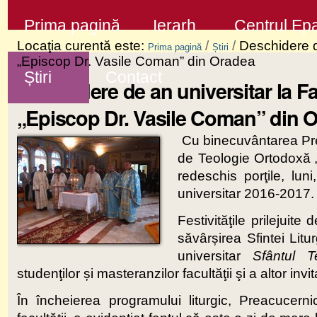
Sari
Secţiuni
Prima pagină
Ierarh
Centrul Epa
la
Locaţia curentă este:
/
/
Deschidere d
Prima pagină
Știri
conţinut
„Episcop Dr. Vasile Coman” din Oradea
Știri
Contact
|
Deschidere de an universitar la F
Sari
„Episcop Dr. Vasile Coman” din 
la
Cu binecuvântarea Prea
navigare
de Teologie Ortodoxă „
redeschis porţile, lun
universitar 2016-2017.
Festivităţile prilejui
săvârșirea Sfintei Lit
universitar
Sfântul T
studenţilor și masteranzilor facultăţii şi a altor i
În încheierea programului liturgic, Preacucer