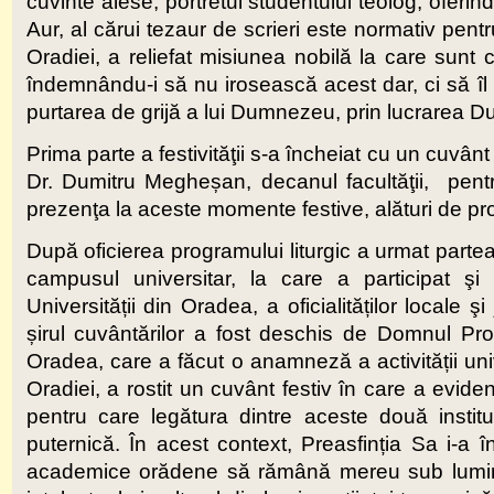
cuvinte alese, portretul studentului teolog, oferi
Aur, al cărui tezaur de scrieri este normativ pentru
Oradiei, a reliefat misiunea nobilă la care sunt 
îndemnându-i să nu irosească acest dar, ci să îl c
purtarea de grijă a lui Dumnezeu, prin lucrarea Du
Prima parte a festivităţii s-a încheiat cu un cuvân
Dr. Dumitru Megheșan, decanul facultăţii, pentr
prezenţa la aceste momente festive, alături de profes
După oficierea programului liturgic a urmat partea
campusul universitar, la care a participat şi 
Universității din Oradea, a oficialităților locale
șirul cuvântărilor a fost deschis de Domnul Prof
Oradea, care a făcut o anamneză a activității univ
Oradiei, a rostit un cuvânt festiv în care a eviden
pentru care legătura dintre aceste două instit
puternică. În acest context, Preasfinția Sa i-a î
academice orădene să rămână mereu sub lumina 