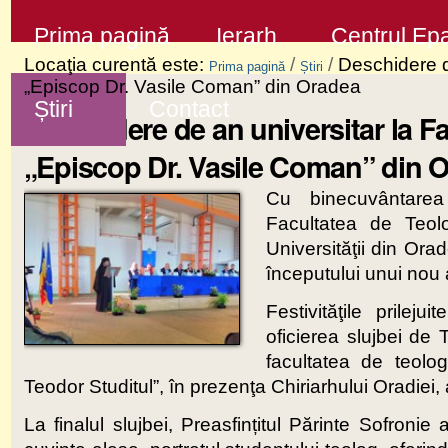
Sari
Secţiuni
Prima pagină
Ierarh
Centrul Epa
la
Locaţia curentă este:
/
/
Deschidere d
Prima pagină
Știri
conţinut
„Episcop Dr. Vasile Coman” din Oradea
Știri
Contact
|
Deschidere de an universitar la F
Sari
„Episcop Dr. Vasile Coman” din 
la
Cu binecuvântarea 
navigare
Facultatea de Teol
Universităţii din Orad
începutului unui nou 
Festivităţile prile
oficierea slujbei de
facultatea de teolog
Teodor Studitul”, în prezenţa Chiriarhului Oradiei, a p
La finalul slujbei, Preasfințitul Părinte Sofroni