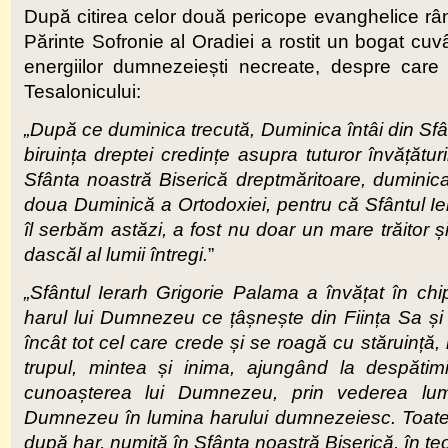
După citirea celor două pericope evanghelice rându
Părinte Sofronie al Oradiei a rostit un bogat cuvâ
energiilor dumnezeiești necreate, despre care 
Tesalonicului:
„După ce duminica trecută,
Duminica întâi din Sf
biruința dreptei credințe asupra tuturor învățături
Sfânta noastră Biserică dreptmăritoare, duminic
doua Duminică a Ortodoxiei, pentru că Sfântul Ie
îl serbăm astăzi, a fost nu doar un mare trăitor și
dascăl al lumii întregi.
”
„Sfântul Ierarh Grigorie Palama a învățat în ch
harul lui Dumnezeu ce țâșnește din Ființa Sa și s
încât tot cel care crede și se roagă cu stăruință,
trupul, mintea și inima, ajungând la despăti
cunoașterea lui Dumnezeu, prin vederea lumin
Dumnezeu în lumina harului dumnezeiesc. Toate 
după har, numită în Sfânta noastră Biserică, în t