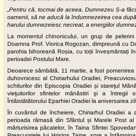
„Pentru că, tocmai de aceea, Dumnezeu S-a făcut
oamenii, să ne aducă la îndumnezeirea cea după ha
harului dumnezeiesc necreat, a energiilor dumnez
La momentul chinonicului, un grup de pelerini 
Doamna Prof. Viorica Rogozan, dimpreună cu Domnu
parohia bihoreană Roșia, cu toții înveșmântați în 
perioadei Postului Mare.
Deoarece sâmbătă, 11 martie, a fost pomenirea Sfâ
duhovnicesc al Chiriarhului Oradiei, Preacuviosul
schiturilor din Episcopia Oradiei și stareţul Mănăs
vieţuitorilor sfintelor mănăstiri şi a întregi
Întâistătătorului Eparhiei Oradiei la aniversarea z
În cuvântul de încheiere, Chiriarhul Oradiei a 
perioada rămasă din Sfântul și Marele Post al 
mărturisirea păcatelor, în Taina Sfintei Spoveda
Preacuratele lui Hristos Taine, spre a întâmpina 