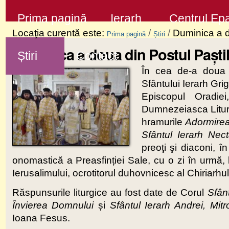
Sari
Secţiuni
Prima pagină
Ierarh
Centrul Epa
la
Locaţia curentă este:
/
/
Duminica a d
Prima pagină
Știri
conţinut
Duminica a doua din Postul Paștil
Știri
Contact
|
În cea de-a doua 
Sari
Sfântului Ierarh Gri
la
Episcopul Oradie
navigare
Dumnezeiasca Liturg
hramurile
Adormirea 
Sfântul Ierarh Nec
preoţi şi diaconi, 
onomastică a Preasfinției Sale, cu o zi în urmă, la
Ierusalimului, ocrotitorul duhovnicesc al Chiriarhul
Răspunsurile liturgice au fost date de Corul
Sfân
Învierea Domnului
și
Sfântul Ierarh Andrei, Mitro
Ioana Fesus.