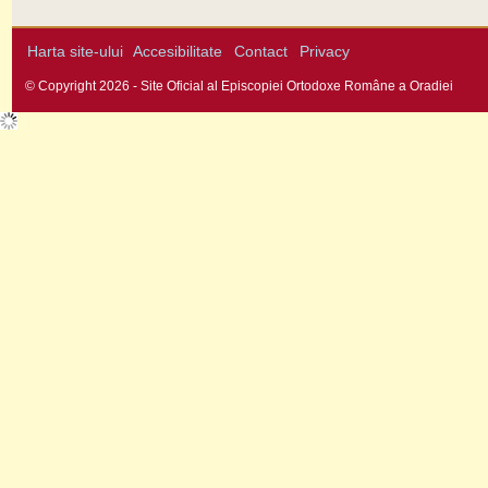
Harta site-ului
Accesibilitate
Contact
Privacy
© Copyright 2026 - Site Oficial al Episcopiei Ortodoxe Române a Oradiei