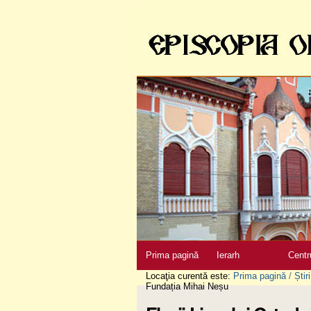
Sari
la
conţinut
|
Sari
la
navigare
Secţiuni
Prima pagină
Ierarh
Centr
Locaţia curentă este:
Prima pagină
/
Știri
Fundația Mihai Neșu