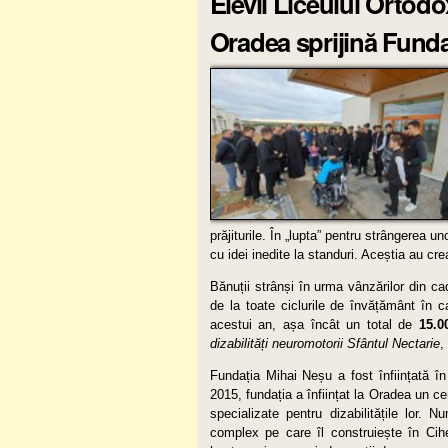
Elevii Liceului Orto
Oradea sprijină Fund
prăjiturile. În „lupta” pentru strângerea u
cu idei inedite la standuri. Aceștia au cr
Bănuții strânși în urma vânzărilor din cadr
de la toate ciclurile de învățământ în c
acestui an, așa încât un total de
15.0
dizabilități neuromotorii Sfântul Nectarie
,
Fundația Mihai Neșu a fost înființată în 
2015, fundația a înființat la Oradea un cent
specializate pentru dizabilitățile lor.
complex pe care îl construiește în Cih