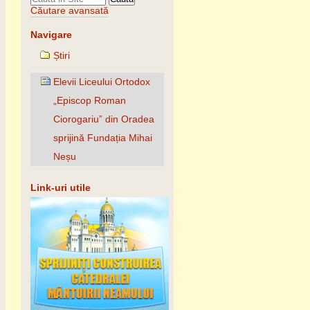
Căutare avansată
Navigare
Știri
Elevii Liceului Ortodox
„Episcop Roman
Ciorogariu” din Oradea
sprijină Fundația Mihai
Neșu
Link-uri utile