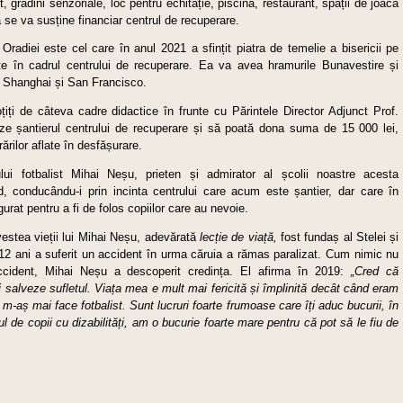
 grădini senzoriale, loc pentru echitație, piscină, restaurant, spații de joacă
a se va susține financiar centrul de recuperare.
 Oradiei este cel care în anul 2021 a sfințit piatra de temelie a bisericii pe
e în cadrul centrului de recuperare. Ea va avea hramurile Bunavestire și
e Shanghai și San Francisco.
țiți de câteva cadre didactice în frunte cu Părintele Director Adjunct Prof.
ze șantierul centrului de recuperare și să poată dona suma de 15 000 lei,
ărilor aflate în desfășurare.
lui fotbalist Mihai Neșu, prieten și admirator al școlii noastre acesta
id, conducându-i prin incinta centrului care acum este șantier, dar care în
gurat pentru a fi de folos copiilor care au nevoie.
estea vieții lui Mihai Neșu, adevărată
lecție de viață,
fost fundaș al Stelei și
12 ani a suferit un accident în urma căruia a rămas paralizat. Cum nimic nu
 accident, Mihai Neșu a descoperit credința. El afirma în 2019:
„Cred că
 salveze sufletul. Viața mea e mult mai fericită și împlinită decât când eram
aș mai face fotbalist. Sunt lucruri foarte frumoase care îți aduc bucurii, în
 de copii cu dizabilități, am o bucurie foarte mare pentru că pot să le fiu de