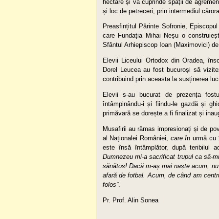
hectare și va cuprinde spații de agrement,
și loc de petreceri, prin intermediul căror
Preasfințitul Părinte Sofronie, Episcopul
care Fundația Mihai Neșu o construieșt
Sfântul Arhiepiscop Ioan (Maximovici) d
Elevii Liceului Ortodox din Oradea, înso
Dorel Leucea au fost bucuroși să vizite
contribuind prin aceasta la susținerea lucr
Elevii s-au bucurat de prezența fostu
întâmpinându-i și fiindu-le gazdă și gh
primăvară se dorește a fi finalizat și inau
Musafirii au rămas impresionați și de pov
al Naționalei României,
care î
n urmă cu 
este însă întâmplător, după teribilul
Dumnezeu mi-a sacrificat trupul ca să-mi
sănătos! Dacă m-aș mai naște acum, nu m-
afară de fotbal. Acum, de când am centrul
folos”
.
Pr. Prof. Alin Sonea