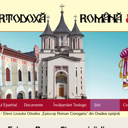
ul Eparhial
Documente
Învățamânt Teologic
Știri
Co
/
Elevii Liceului Ortodox „Episcop Roman Ciorogariu” din Oradea sprijină