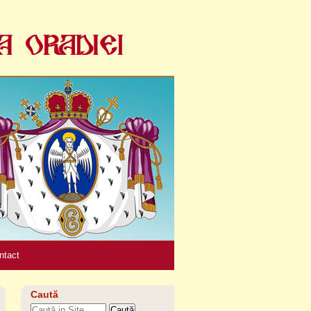
Unelte
personale
ntact
Caută