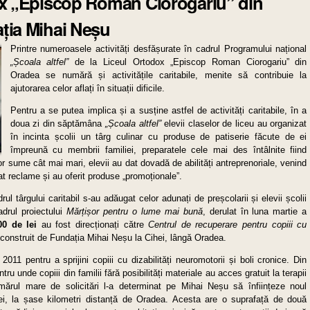
dox „Episcop Roman Ciorogariu” din
ația Mihai Neșu
Printre numeroasele activități desfășurate în cadrul Programului național
„Școala altfel”
de la Liceul Ortodox „Episcop Roman Ciorogariu” din
Oradea se numără și activitățile caritabile, menite să contribuie la
ajutorarea celor aflați în situații dificile.
Pentru a se putea implica și a susține astfel de activități caritabile, în a
doua zi din săptămâna
„Școala altfel”
elevii claselor de liceu au organizat
în incinta școlii un târg culinar cu produse de patiserie făcute de ei
împreună cu membrii familiei, preparatele cele mai des întâlnite fiind
nor sume cât mai mari, elevii au dat dovadă de abilități antreprenoriale, venind
eat reclame și au oferit produse „promoționale”.
ul târgului caritabil s-au adăugat celor adunați de preșcolarii și elevii școlii
adrul proiectului
Mărțișor pentru o lume mai bună
, derulat în luna martie a
00 de lei
au fost direcționați către
Centrul de recuperare pentru copiii cu
 construit de Fundația Mihai Neșu la Cihei, lângă Oradea.
2011 pentru a sprijini copiii cu dizabilități neuromotorii și boli cronice. Din
ru unde copiii din familii fără posibilități materiale au acces gratuit la terapii
 Numărul mare de solicitări l-a determinat pe Mihai Neșu să înființeze noul
ei, la șase kilometri distanță de Oradea. Acesta are o suprafață de două