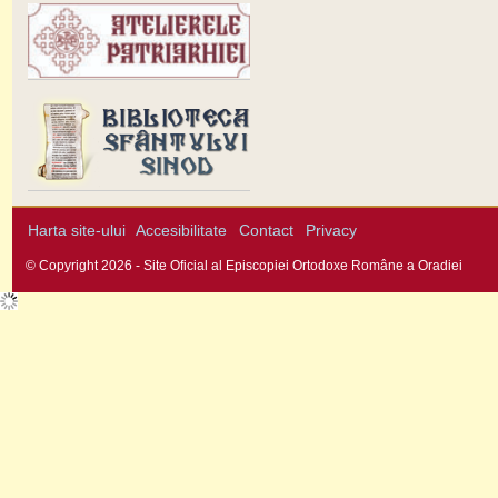
Harta site-ului
Accesibilitate
Contact
Privacy
© Copyright 2026 - Site Oficial al Episcopiei Ortodoxe Române a Oradiei