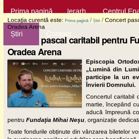
Sari
Secţiuni
Prima pagină
Ierarh
Centrul Epa
la
Locaţia curentă este:
/
/
Concert pasc
Prima pagină
Știri
conţinut
Oradea Arena
Știri
Contact
|
Concert pascal caritabil pentru F
Sari
Oradea Arena
la
Episcopia Ortodox
navigare
„Lumină din Lumin
participe la un e
Învierii Domnului.
Concertul caritabi
martie, începând c
aducă împreună comu
pentru
Fundația Mihai Neșu
, organizație dedicată
Toate fondurile obținute din vânzarea biletelor vor f