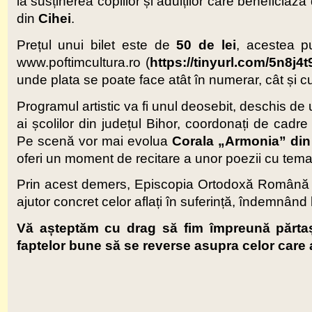
la susținerea copiilor și adulților care beneficia
din
Cihei
.
Prețul unui bilet este de
50 de lei
, acestea pu
www.poftimcultura.ro (
https://tinyurl.com/5n8j4t
unde plata se poate face atât în numerar, cât și c
Programul artistic va fi unul deosebit, deschis d
ai școlilor din județul Bihor, coordonați de cadr
Pe scenă vor mai evolua
Corala „Armonia” din
oferi un moment de recitare a unor poezii cu tematic
Prin acest demers, Episcopia Ortodoxă Română a O
ajutor concret celor aflați în suferință, îndemnând l
Vă așteptăm cu drag să fim împreună părtaș
faptelor bune să se reverse asupra celor care