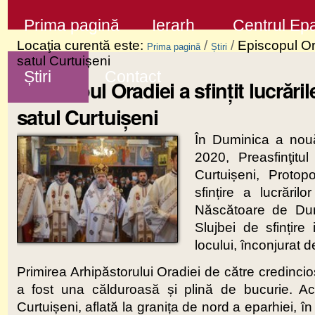
Sari
Secţiuni
Prima pagină
Ierarh
Centrul Epa
la
Locaţia curentă este:
/
/
Episcopul Orad
Prima pagină
Știri
conţinut
satul Curtuișeni
Știri
Contact
|
Episcopul Oradiei a sfințit lucrăril
Sari
satul Curtuișeni
la
În Duminica a nou
navigare
2020, Preasfinţitu
Curtuișeni, Protop
sfințire a lucrări
Născătoare de Du
Slujbei de sfințire
locului, înconjurat d
Primirea Arhipăstorului Oradiei de către credincioși
a fost una călduroasă și plină de bucurie. Ac
Curtuișeni, aflată la granița de nord a eparhiei, î