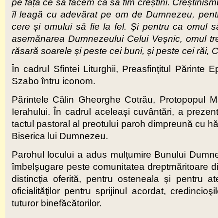
pe față ce să facem ca să fim creștini. Creștinism
îl leagă cu adevărat pe om de Dumnezeu, pentru
cere și omului să fie la fel. Și pentru ca omul
asemănarea Dumnezeului Celui Veșnic, omul t
răsară soarele și peste cei buni, și peste cei răi,
C
În cadrul Sfintei Liturghii, Preasfințitul Părinte
Szabo întru iconom.
Părintele Călin Gheorghe Cotrău, Protopopul Ma
Ierahului. În cadrul aceleași cuvântări, a prezent
tactul pastoral al preotului paroh dimpreună cu hă
Biserica lui Dumnezeu.
Parohul locului a adus mulțumire Bunului Dumnezeu
îmbelșugare peste comunitatea dreptmăritoare din
distincția oferită, pentru osteneala și pentru 
oficialităţilor pentru sprijinul acordat, credinci
tuturor binefăcătorilor.