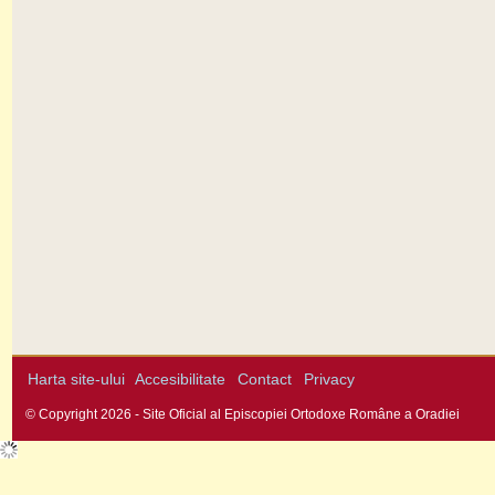
Harta site-ului
Accesibilitate
Contact
Privacy
© Copyright 2026 - Site Oficial al Episcopiei Ortodoxe Române a Oradiei