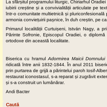
La sfârșitul programului liturgic, Chiriarhul Oradie
iubirii creștine și a convivialității articulate pe te
într-o comunitate multietnică și pluriconfesională
armonia conviețuirii pașnice, în duh creștin, pe car
Primarul localității Curtuișeni, István Nagy, a pri
Părinte Sofronie, Episcopul Oradiei, o diplomă d
ortodoxe din această localitate.
Biserica cu hramul
Adormirea Maicii Domnulu
ridicată între anii 1832-1844. În anul 2011 biseri
prin purtarea de grijă a părintelui paroh Iosif-Alber
restaurat iconostasul, s-a reparat și zugrăvit exterio
și s-a construit un lumânărar.
Andi Bacter
Caută