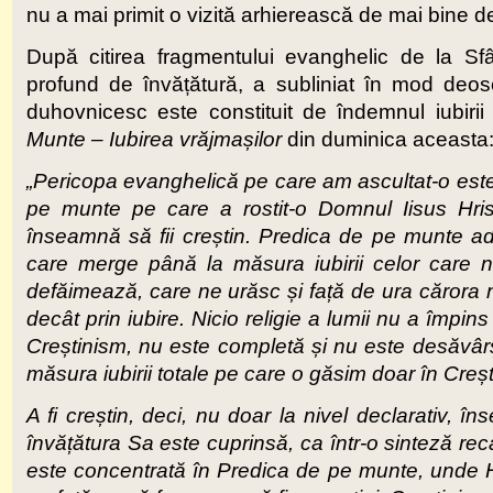
nu a mai primit o vizită arhierească de mai bine de
După citirea fragmentului evanghelic de la Sfâ
profund de învățătură, a subliniat în mod deoseb
duhovnicesc este constituit de îndemnul iubirii 
Munte – Iubirea vrăjmașilor
din duminica aceasta
„Pericopa evanghelică pe care am ascultat-o est
pe munte pe care a rostit-o Domnul Iisus Hrist
înseamnă să fii creștin. Predica de pe munte ad
care merge până la măsura iubirii celor care 
defăimează, care ne urăsc și față de ura cărora
decât prin iubire. Nicio religie a lumii nu a împins
Creștinism, nu este completă și nu este desăvârș
măsura iubirii totale pe care o găsim doar în Creș
A fi creștin, deci, nu doar la nivel declarativ, 
învățătura Sa este cuprinsă, ca într-o sinteză rec
este concentrată în Predica de pe munte, unde H