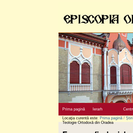
Sari
la
conţinut
|
Sari
la
navigare
Secţiuni
Prima pagină
Ierarh
Centr
Locaţia curentă este:
Prima pagină
/
Știri
Teologie Ortodoxă din Oradea