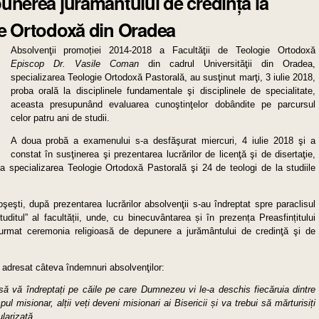
unerea jurământului de credință la
ie Ortodoxă din Oradea
Absolvenţii promoției 2014-2018 a Facultăţii de Teologie Ortodoxă
Episcop Dr. Vasile Coman
din cadrul Universităţii din Oradea,
specializarea Teologie Ortodoxă Pastorală, au susţinut marţi, 3 iulie 2018,
proba orală la disciplinele fundamentale şi disciplinele de specialitate,
aceasta presupunând evaluarea cunoştinţelor dobândite pe parcursul
celor patru ani de studii.
A doua probă a examenului s-a desfăşurat miercuri, 4 iulie 2018 şi a
constat în susţinerea şi prezentarea lucrărilor de licenţă şi de disertaţie,
a specializarea Teologie Ortodoxă Pastorală şi 24 de teologi de la studiile
oşeşti, după prezentarea lucrărilor absolvenţii s-au îndreptat spre paraclisul
uditul” al facultății, unde, cu binecuvântarea și în prezența Preasfințitului
 urmat ceremonia religioasă de depunere a jurământului de credinţă şi de
a adresat câteva îndemnuri absolvenţilor:
 să vă îndreptați pe căile pe care Dumnezeu vi le-a deschis fiecăruia dintre
 misionar, alții veți deveni misionari ai Bisericii și va trebui să mărturisiți
larizată.