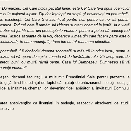
lui Dumnezeu, Cel Care ridică păcatul lumii, este Cel Care le-a spus ucenicilor
 oi în mijlocul lupilor. Fiți dar înțelepți ca șerpii și nevinovați ca porumbeii»
prin excelență, Cel Care S-a sacrificat pentru noi, pentru ca noi să primim
eșnică. Toți cei care Îi urmăm lui Hristos suntem chemați la jertfă, la o viață
a trebui să jertfiți mult din preocupările voastre, pentru a putea să aduceți rod
orul Hristos așteaptă de la voi, deoarece lumea din care facem parte este o
larizată, în care credința își face loc cu tot mai mare dificultate.
ca porumbeii. Să dobândiți dreapta socoteală și măsură în orice lucru, pentru a
ezeu să vă apere de ispite, ferindu-vă de tovărășiile rele. Să aveți parte de
eți preoți buni, cu multă râvnă pentru Casa lui Dumnezeu. Dumnezeu să vă
 vieții voastre!”
eşan, decanul facultăţii, a mulțumit Preasfinției Sale pentru prezența la
grijă, fiind încredinţat de faptul că, ajutaţi de entuziasmul tinereţii, curaj şi
idice la înălţimea chemării lor, devenind fideli apărători ai învăţăturii Domnului
ale.
rea absolvenţilor ca licenţiaţi în teologie, respectiv absolvenţi de studii
bsolvire.