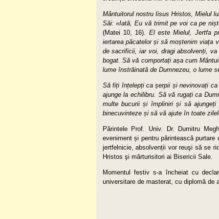
Mântuitorul nostru Iisus Hristos, Mielul 
Săi: «Iată, Eu vă trimit pe voi ca pe niște
(Matei 10, 16)
. El este Mielul, Jertfa 
iertarea păcatelor și să moștenim viața v
de sacrificii, iar voi, dragi absolvenți, v
bogat. Să vă comportați așa cum Mântuit
lume înstrăinată de Dumnezeu, o lume secu
Să fiți înțelepți ca șerpii și nevinovați 
ajunge la echilibru. Să vă rugați ca Dumn
multe bucurii și împliniri și să ajung
binecuvinteze și să vă ajute în toate zilele
Părintele Prof. Univ. Dr. Dumitru Megh
eveniment și pentru părintească purtare de 
jertfelnicie, absolvenții vor reuşi să se r
Hristos şi mărturisitori ai Bisericii S
Momentul festiv s-a încheiat cu declara
universitare de masterat, cu diplomă de a