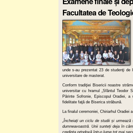
Examene finale și dep
Facultatea de Teolog
unde s-au prezentat 23 de studenţi de l
universitare de masterat.
Conform tradiţiei Bisericii noastre străm
universitar cu hramul „Sfântul Teodor St
Părinte Sofronie, Episcopul Oradiei, a
fidelitate faţă de Biserica străbună.
La finalul ceremoniei, Chiriarhul Oradiei 
„Încheiați un ciclu de studii și urmează
dumneavoastră. Unii sunteți deja în câmpul
credința ortodoxă într-o lume tot mai secu