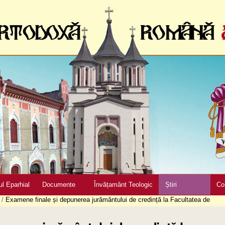
ul Eparhial
Documente
Învățamânt Teologic
Știri
Co
/
Examene finale și depunerea jurământului de credință la Facultatea de