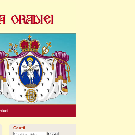
Unelte
personale
ntact
Caută