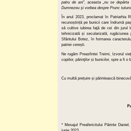
patru de ani”
, aceasta
„nu se depărta 
Dumnezeu şi vorbea despre Prunc tuturor 
În anul 2023, proclamat în Patriarhi
recunoștință pe bunicii care îndrumă pași
să cultive iubirea faţă de cei din jurul
tehnicizată și secularizată, rugăciunea p
Sfântului Botez, în formarea caracterului
patriei cerești.
Ne rugăm Preasfintei Treimi, Izvorul vieţ
copiilor, părinţilor și bunicilor, spre a f
Cu multă prețuire și părintească binecuvâ
Pa
* Mesajul Preafericitului Părinte Daniel
iunie 2023.