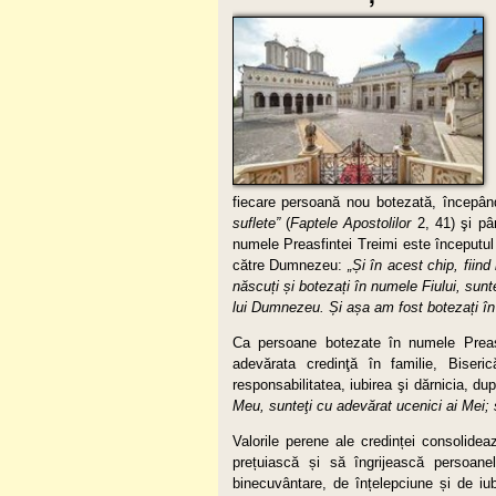
fiecare persoană nou botezată, începân
suflete”
(
Faptele Apostolilor
2, 41) şi pân
numele Preasfintei Treimi este începutul v
către Dumnezeu:
„
Ș
i în acest chip, fiind
născu
ț
i
ș
i boteza
ț
i
î
n numele Fiului, su
lui Dumnezeu.
Ș
i a
ș
a am fost boteza
ț
i
î
n
Ca persoane botezate în numele Preasfi
adevărata credinţă în familie, Biseri
responsabilitatea, iubirea şi dărnicia, d
Meu, sunteţi cu adevărat ucenici ai Mei;
Valorile perene ale credinței consolidea
prețuiască și să îngrijească persoan
binecuvântare, de înțelepciune și de iu