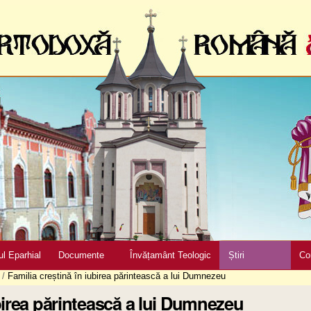
ul Eparhial
Documente
Învățamânt Teologic
Știri
Co
/
Familia creștină în iubirea părintească a lui Dumnezeu
ubirea părintească a lui Dumnezeu