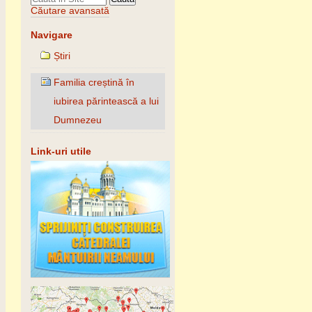
Căutare avansată
Navigare
Știri
Familia creștină în
iubirea părintească a lui
Dumnezeu
Link-uri utile