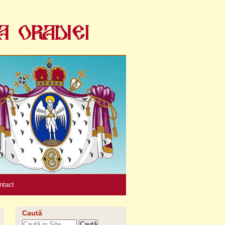
Unelte
personale
ntact
Caută