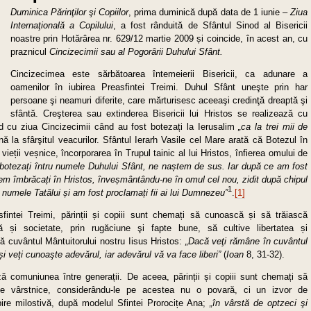
Duminica Părinţilor şi Copiilor
,
prima duminică după data de 1 iunie
–
Ziua
Internaţională a Copilului
, a fost rânduită de Sfântul Sinod al Bisericii
noastre prin Hotărârea nr. 629/12 martie 2009 și coincide, în acest an, cu
praznicul
Cincizecimii sau al Pogorârii Duhului Sfânt
.
Cincizecimea este sărbătoarea întemeierii Bisericii, ca adunare a
oamenilor în iubirea Preasfintei Treimi. Duhul Sfânt uneşte prin har
persoane şi neamuri diferite, care mărturisesc aceeaşi credinţă dreaptă şi
sfântă. Creşterea sau extinderea Bisericii lui Hristos se realizează cu
d cu ziua Cincizecimii când au fost botezați la Ierusalim
„
ca la trei mii de
ă la sfârşitul veacurilor. Sfântul Ierarh Vasile cel Mare arată că Botezul în
ieții veșnice, încorporarea în Trupul tainic al lui Hristos, înfierea omului de
 boteza
ț
i
î
ntru numele Duhului Sfânt, ne na
ș
tem de sus. Iar după ce am fost
ntem
î
mbr
ă
ca
ț
i
î
n Hristos,
î
nve
ș
m
â
nt
â
ndu-ne
î
n omul cel nou, zidit dup
ă
chipul
1
 numele Tatălui
ș
i am fost proclama
ț
i fii ai lui Dumnezeu
”
.
[1]
ntei Treimi, părinții și copiii sunt chemați să cunoască și să trăiască
că și societate, prin rugăciune şi fapte bune, să cultive libertatea și
upă cuvântul Mântuitorului nostru Iisus Hristos:
„Dacă veţi rămâne în cuvântul
ș
i veţi cunoaşte adevărul, iar adevărul vă va face liberi”
(
Ioan
8, 31-32).
ză comuniunea între generații. De aceea, părinții și copiii sunt chemați să
ele vârstnice, considerându-le pe acestea nu o povară, ci un izvor de
bire milostivă, după modelul Sfintei Prorocițe Ana;
„în vârstă de optzeci şi