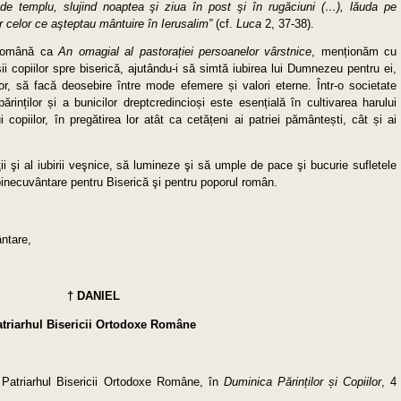
de templu, slujind noaptea şi ziua în post şi în rugăciuni (…), lăuda pe
celor ce aşteptau mântuire în Ierusalim”
(cf.
Luca
2, 37-38).
a Română ca
An omagial al pastora
ț
iei persoanelor v
â
rstnice
, menționăm cu
i copiilor spre biserică, ajutându-i să simtă iubirea lui Dumnezeu pentru ei,
 lor, să facă deosebire între mode efemere și valori eterne. Într-o societate
ărinților și a bunicilor dreptcredincioși este esențială în cultivarea harului
 copiilor, în pregătirea lor atât ca cetățeni ai patriei pământești, cât și ai
ii şi al iubirii veşnice, să lumineze şi să umple de pace şi bucurie sufletele
i o binecuvântare pentru Biserică şi pentru poporul român.
ntare,
†
DANIEL
triarhul Bisericii Ortodoxe Române
, Patriarhul Bisericii Ortodoxe Române, în
Duminica Părin
ților și Copiilor
, 4