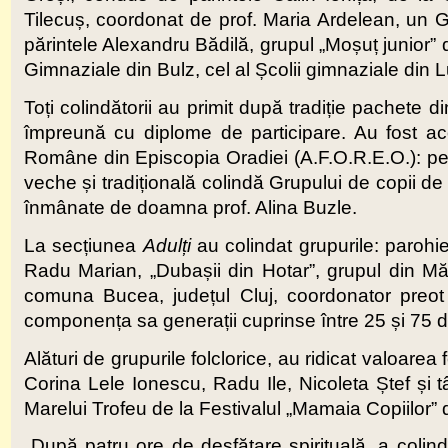
Tilecuș, coordonat de prof. Maria Ardelean, un G
părintele Alexandru Bădilă, grupul „Moșuț junior” 
Gimnaziale din Bulz, cel al Școlii gimnaziale din L
Toți colindătorii au primit după tradiție pachete d
împreună cu diplome de participare. Au fost a
Române din Episcopia Oradiei (A.F.O.R.E.O.): pe
veche și tradițională colindă Grupului de copii de
înmânate de doamna prof. Alina Buzle.
La secțiunea
Adulți
au colindat grupurile: parohi
Radu Marian, „Dubașii din Hotar”, grupul din Mă
comuna Bucea, județul Cluj, coordonator preot 
componența sa generații cuprinse între 25 și 75 d
Alături de grupurile folclorice, au ridicat valoare
Corina Lele Ionescu, Radu Ile, Nicoleta Ștef și
Marelui Trofeu de la Festivalul „Mamaia Copiilor” 
După patru ore de desfătare spirituală, a colin