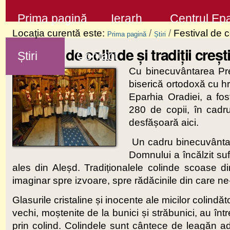
Sari
Secţiuni
Prima pagină
Ierarh
Centrul Epa
la
Locaţia curentă este:
/
/
Festival de co
Prima pagină
Știri
conţinut
Festival de colinde și tradiții creș
Știri
Contact
|
Cu binecuvântarea Prea
Sari
biserică ortodoxă cu 
la
Eparhia Oradiei, a fos
navigare
280 de copii, în cadru
desfășoară aici.
Un cadru binecuvântat 
Domnului a încălzit suf
ales din Aleșd. Tradiționalele colinde scoase d
imaginar spre izvoare, spre rădăcinile din care n
Glasurile cristaline și inocente ale micilor colindă
vechi, moștenite de la bunici și străbunici, au în
prin colind. Colindele sunt cântece de leagăn ad