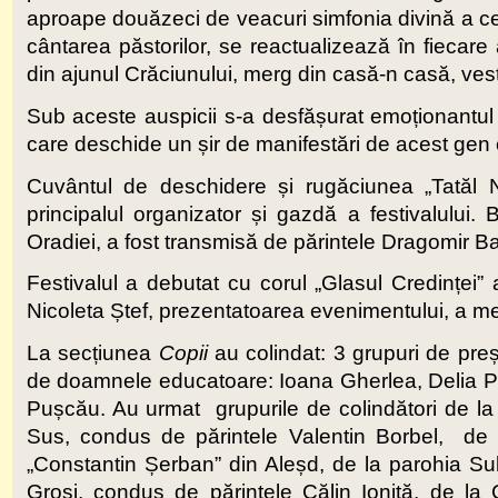
aproape douăzeci de veacuri simfonia divină a cet
cântarea păstorilor, se reactualizează în fiecare a
din ajunul Crăciunului, merg din casă-n casă, ves
Sub aceste auspicii s-a desfășurat emoționantul fes
care deschide un șir de manifestări de acest gen
Cuvântul de deschidere și rugăciunea „Tatăl N
principalul organizator și gazdă a festivalului. 
Oradiei, a fost transmisă de părintele Dragomir Ba
Festivalul a debutat cu corul „Glasul Credinței” 
Nicoleta Ștef, prezentatoarea evenimentului, a men
La secțiunea
Copii
au colindat: 3 grupuri de preșc
de doamnele educatoare: Ioana Gherlea, Delia Pip
Pușcău. Au urmat grupurile de colindători de la 
Sus, condus de părintele Valentin Borbel, de 
„Constantin Șerban” din Aleșd, de la parohia Su
Groși, condus de părintele Călin Ioniță, de la