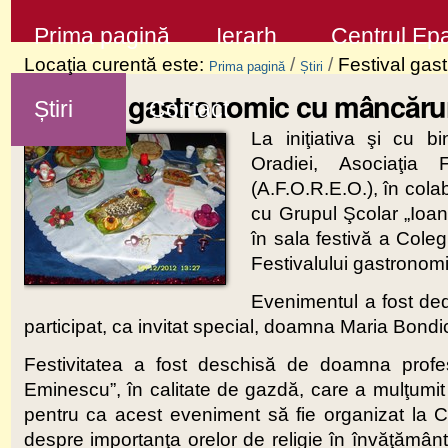
Sari
Secţiuni
Prima pagină
Ierarh
Centrul Epa
la
Locaţia curentă este:
/
/
Festival gas
Prima pagină
Știri
conţinut
Festival gastronomic cu mâncărur
Știri
Contact
|
La iniţiativa şi cu bi
Sari
Oradiei, Asociaţia
la
(A.F.O.R.E.O.), în col
navigare
cu Grupul Şcolar „Ioan
în sala festivă a Cole
Festivalului gastronom
Evenimentul a fost dedi
participat, ca invitat special, doamna Maria Bondi
Festivitatea a fost deschisă de doamna profes
Eminescu”, în calitate de gazdă, care a mulţumit C
pentru ca acest eveniment să fie organizat la C
despre importanţa orelor de religie în învăţământ