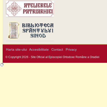
Harta site-ului
Accesibilitate
Contact
Privacy
© Copyright 2026 - Site Oficial al Episcopiei Ortodoxe Române a Oradiei