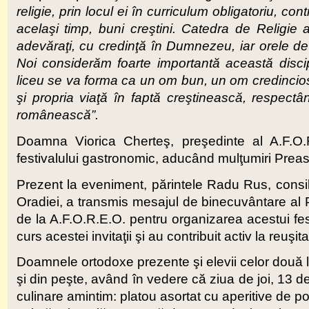
religie, prin locul ei în curriculum obligatoriu, con
acelaşi timp, buni creştini. Catedra de Religie 
adevăraţi, cu credinţă în Dumnezeu, iar orele de r
Noi considerăm foarte importantă această discip
liceu se va forma ca un om bun, un om credincios
şi propria viaţă în faptă creştinească, respectând
românească”.
Doamna Viorica Cherteş, preşedinte al A.F.O.R
festivalului gastronomic, aducând mulţumiri Preasfi
Prezent la eveniment, părintele Radu Rus, consilie
Oradiei, a transmis mesajul de binecuvântare al Pr
de la A.F.O.R.E.O. pentru organizarea acestui fest
curs acestei invitaţii şi au contribuit activ la reuşi
Doamnele ortodoxe prezente şi elevii celor două li
şi din peşte, având în vedere că ziua de joi, 13 d
culinare amintim: platou asortat cu aperitive de po