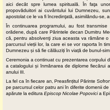
aici decât spre lumea spirituală. În faţa unor a
propovăduitori ai cuvântului lui Dumnezeu, su
apostolat ce le va fi încredinţată, asimilându-se, as
În continuarea programului, au fost transmise m
orădene, după care Părintele decan Dumitru Meghe
că, pentru absolvenţi ziua aceasta va rămâne o z
parcursul vieții lor, la care ei se vor raporta în
Dumnezeu și să fie călăuziți în viață de bunul-sim
Ceremonia a continuat cu prezentarea corpului dida
a catalogului și înmânarea de diplome fiecărui a
anului III.
La fel ca în fiecare an, Preasfințitul Părinte Sofr
pe parcursul celor patru ani în diferite domenii de a
apărute la editura
Episcop Nicolae Popovici
a Epi