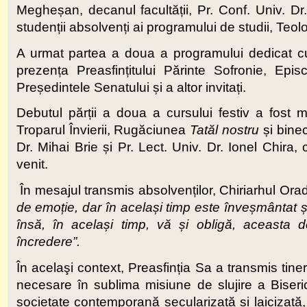
Megheșan, decanul facultății, Pr. Conf. Univ. Dr
studenții absolvenți ai programului de studii, Teolo
A urmat partea a doua a programului dedicat curs
prezența Preasfințitului Părinte Sofronie, Epi
Președintele Senatului și a altor invitați.
Debutul părții a doua a cursului festiv a fost
Troparul Învierii, Rugăciunea
Tatăl nostru
și binec
Dr. Mihai Brie și Pr. Lect. Univ. Dr. Ionel Chira,
venit.
În mesajul transmis absolvenților, Chiriarhul Ora
de emoție, dar în același timp este înveșmântat și
însă, în același timp, vă și obligă, aceasta 
încredere”.
În acelaşi context, Preasfinția Sa a transmis tine
necesare în sublima misiune de slujire a Biseric
societate contemporană secularizată și laicizată