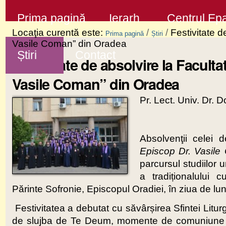
Sari
Secţiuni
Prima pagină
Ierarh
Centrul Epa
la
Locaţia curentă este:
/
/
Festivitate 
Prima pagină
Știri
conţinut
Vasile Coman” din Oradea
Știri
Contact
|
Festivitate de absolvire la Facul
Sari
Vasile Coman” din Oradea
la
Pr. Lect. Univ. Dr. D
navigare
Absolvenţii celei 
Episcop Dr. Vasil
parcursul studiilor 
a tradiționalului c
Părinte Sofronie, Episcopul Oradiei, în ziua de lun
Festivitatea a debutat cu săvârșirea Sfintei Liturg
de slujba de Te Deum, momente de comuniune litu