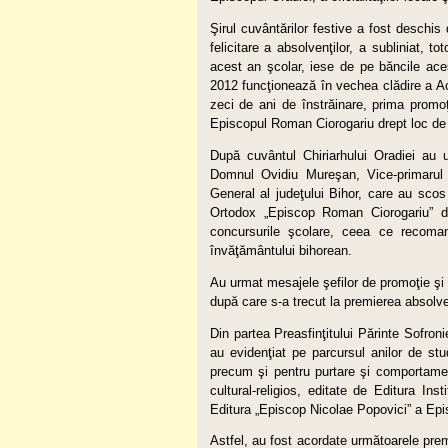
Şirul cuvântărilor festive a fost deschis
felicitare a absolvenţilor, a subliniat, 
acest an şcolar, iese de pe băncile aces
2012 funcţionează în vechea clădire a A
zeci de ani de înstrăinare, prima promo
Episcopul Roman Ciorogariu drept loc de f
După cuvântul Chiriarhului Oradiei au u
Domnul Ovidiu Mureşan, Vice-primarul 
General al judeţului Bihor, care au scos 
Ortodox „Episcop Roman Ciorogariu” din
concursurile şcolare, ceea ce recoman
învăţământului bihorean.
Au urmat mesajele şefilor de promoţie şi al
după care s-a trecut la premierea absolvenţ
Din partea Preasfinţitului Părinte Sofronie
au evidenţiat pe parcursul anilor de stud
precum şi pentru purtare şi comportament
cultural-religios, editate de Editura In
Editura „Episcop Nicolae Popovici” a Epis
Astfel, au fost acordate următoarele pre