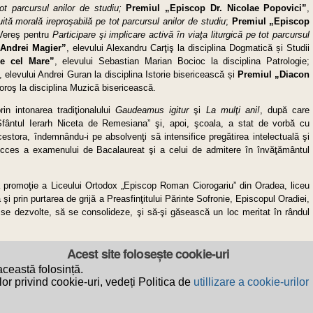
ot parcursul anilor de studiu;
Premiul „Episcop Dr. Nicolae Popovici”
,
ită morală ireproşabilă pe tot parcursul anilor de studiu
;
Premiul „Episcop
 Vereş pentru
Participare şi implicare activă în viaţa liturgică pe tot parcursul
 Andrei Magier”
, elevului Alexandru Carţiş la disciplina Dogmatică și Studii
le cel Mare”
, elevului Sebastian Marian Bocioc la disciplina Patrologie;
, elevului Andrei Guran la disciplina Istorie bisericească și
Premiul „Diacon
Boroş la disciplina Muzică bisericească.
in intonarea tradiţionalului
Gaudeamus igitur
şi
La mulţi ani!
, după care
 „Sfântul Ierarh Niceta de Remesiana” şi, apoi, şcoala, a stat de vorbă cu
 acestora, îndemnându-i pe absolvenţi să intensifice pregătirea intelectuală şi
ucces a examenului de Bacalaureat şi a celui de admitere în învăţământul
 promoţie a Liceului Ortodox „Episcop Roman Ciorogariu” din Oradea, liceu
va şi prin purtarea de grijă a Preasfinţitului Părinte Sofronie, Episcopul Oradiei,
să se dezvolte, să se consolideze, şi să-şi găsească un loc meritat în rândul
Acest site folosește cookie-uri
t
Privacy
ceastă folosință.
or privind cookie-uri, vedeți Politica de
utillizare a cookie-urilor
ei Ortodoxe Române a Oradiei