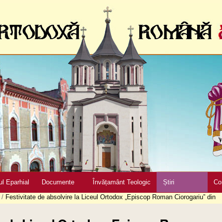
ul Eparhial
Documente
Învățamânt Teologic
Știri
Co
/
Festivitate de absolvire la Liceul Ortodox „Episcop Roman Ciorogariu” din