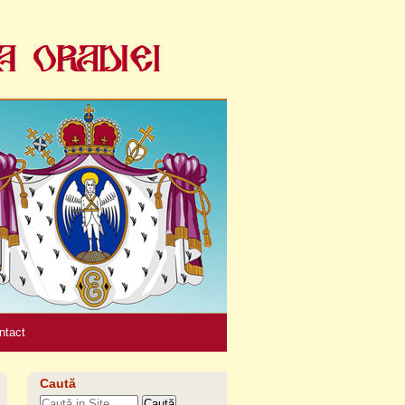
Unelte
personale
ntact
Caută