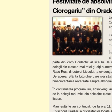
Festivitate de absolv
Ciorogariu” din Orad
Li
Co
ab
Cu
pr
ma
În
al
parte din corpul didactic al liceului, la
colegii din clasele mai mici şi alţi numeroş
Radu Rus, directorul Liceului, a evidenţi
De aceea, Sfânta Liturghie care s-a săvâ
binecuvântările revărsate asupra absolvenţ
În continuarea programului, absolvenţii au
de la colegii mai mici din celelalte clase ş
licean.
Manifestările au continuat, de la ora 11, 
Episcopul Oradiei, a oficialităţilor locale