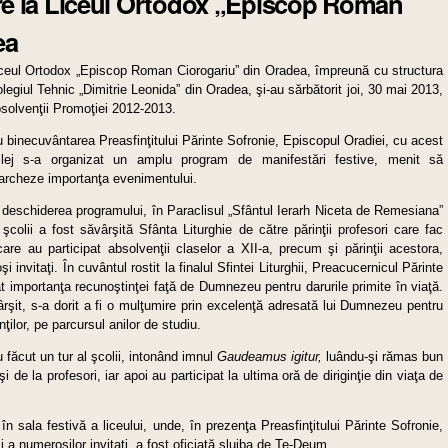
ire la Liceul Ortodox „Episcop Roman
ea
ceul Ortodox „Episcop Roman Ciorogariu” din Oradea, împreună cu structura
legiul Tehnic „Dimitrie Leonida” din Oradea, şi-au sărbătorit joi, 30 mai 2013,
solvenţii Promoţiei 2012-2013.
 binecuvântarea Preasfinţitului Părinte Sofronie, Episcopul Oradiei, cu acest
ilej s-a organizat un amplu program de manifestări festive, menit să
rcheze importanţa evenimentului.
 deschiderea programului, în Paraclisul „Sfântul Ierarh Niceta de Remesiana”
 şcolii a fost săvârşită Sfânta Liturghie de către părinţii profesori care fac
 care au participat absolvenţii claselor a XII-a, precum şi părinţii acestora,
i invitaţi. În cuvântul rostit la finalul Sfintei Liturghii, Preacucernicul Părinte
at importanţa recunoştinţei faţă de Dumnezeu pentru darurile primite în viaţă.
rşit, s-a dorit a fi o mulţumire prin excelenţă adresată lui Dumnezeu pentru
ilor, pe parcursul anilor de studiu.
 făcut un tur al şcolii, intonând imnul
Gaudeamus igitur,
luându-şi rămas bun
i de la profesori, iar apoi au participat la ultima oră de diriginţie din viaţa de
în sala festivă a liceului, unde, în prezenţa Preasfinţitului Părinte Sofronie,
 şi a numeroşilor invitaţi, a fost oficiată slujba de Te-Deum.