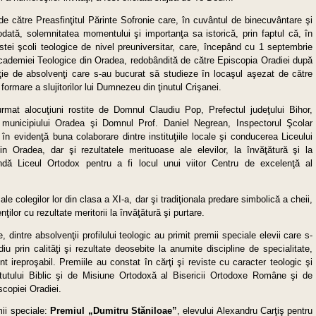
 de către Preasfinţitul Părinte Sofronie care, în cuvântul de binecuvântare şi
totodată, solemnitatea momentului şi importanţa sa istorică, prin faptul că, în
tei şcoli teologice de nivel preuniversitar, care, începând cu 1 septembrie
cademiei Teologice din Oradea, redobândită de către Episcopia Oradiei după
ţie de absolvenţi care s-au bucurat să studieze în locaşul aşezat de către
ormare a slujitorilor lui Dumnezeu din ţinutul Crişanei.
rmat alocuţiuni rostite de Domnul Claudiu Pop, Prefectul judeţului Bihor,
municipiului Oradea şi Domnul Prof. Daniel Negrean, Inspectorul Şcolar
în evidenţă buna colaborare dintre instituţiile locale şi conducerea Liceului
 Oradea, dar şi rezultatele merituoase ale elevilor, la învăţătură şi la
dă Liceul Ortodox pentru a fi locul unui viitor Centru de excelenţă al
e colegilor lor din clasa a XI-a, dar şi tradiţionala predare simbolică a cheii,
ilor cu rezultate meritorii la învăţătură şi purtare.
, dintre absolvenţii profilului teologic au primit premii speciale elevii care s-
iu prin calităţi şi rezultate deosebite la anumite discipline de specialitate,
 ireproşabil. Premiile au constat în cărţi şi reviste cu caracter teologic şi
stitutului Biblic şi de Misiune Ortodoxă al Bisericii Ortodoxe Române şi de
copiei Oradiei.
mii speciale:
Premiul „Dumitru Stăniloae”
, elevului Alexandru Carţiş pentru