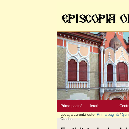
Sari
la
conţinut
|
Sari
la
navigare
Secţiuni
Prima pagină
Ierarh
Centr
Locaţia curentă este:
Prima pagină
/
Știri
Oradea