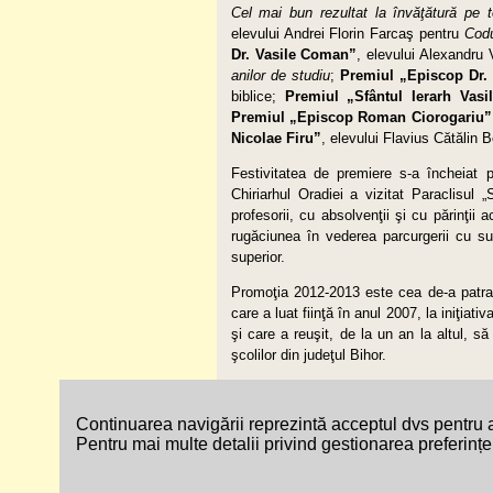
Cel mai bun rezultat la învăţătură pe t
elevului Andrei Florin Farcaş pentru
Codu
Dr. Vasile Coman”
, elevului Alexandru
anilor de studiu
;
Premiul „Episcop Dr.
biblice;
Premiul „Sfântul Ierarh Vasi
Premiul „Episcop Roman Ciorogariu”
Nicolae Firu”
, elevului Flavius Cătălin 
Festivitatea de premiere s-a încheiat pr
Chiriarhul Oradiei a vizitat Paraclisul
profesorii, cu absolvenţii şi cu părinţii
rugăciunea în vederea parcurgerii cu s
superior.
Promoţia 2012-2013 este cea de-a patra
care a luat fiinţă în anul 2007, la iniţiati
şi care a reuşit, de la un an la altul, 
şcolilor din judeţul Bihor.
Harta site-ului
Accesibilitate
Contac
Continuarea navigării reprezintă acceptul dvs pentru a
Pentru mai multe detalii privind gestionarea preferințel
© Copyright 2026 - Site Oficial al Episcopi