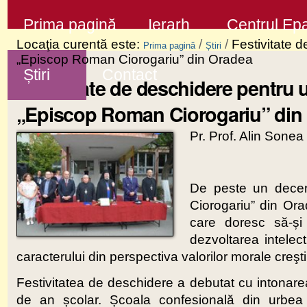
Sari
Secţiuni
Prima pagină
Ierarh
Centrul Epa
la
Locaţia curentă este:
/
/
Festivitate 
Prima pagină
Știri
conţinut
„Episcop Roman Ciorogariu” din Oradea
Știri
Contact
|
Festivitate de deschidere pentru 
Sari
„Episcop Roman Ciorogariu” din
la
Pr. Prof. Alin Sonea
navigare
De peste un decen
Ciorogariu” din Orad
care doresc să-și
dezvoltarea intelec
caracterului din perspectiva valorilor morale creşt
Festivitatea de deschidere a debutat cu intonare
de an școlar. Școala confesională din urbea