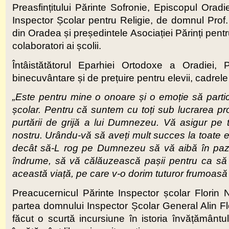
Preasfințitului Părinte Sofronie, Episcopul Oradie
Inspector Școlar pentru Religie, de domnul Prof. U
din Oradea și președintele Asociației Părinți pentru 
colaboratori ai școlii.
Întâistătătorul Eparhiei Ortodoxe a Oradiei,
binecuvântare și de prețuire pentru elevii, cadrele 
„Este pentru mine o onoare și o emoție să parti
școlar. Pentru că suntem cu toți sub lucrarea pron
purtării de grijă a lui Dumnezeu. Vă asigur pe 
nostru. Urându-vă să aveți mult succes la toate ex
decât să-L rog pe Dumnezeu să vă aibă în paz
îndrume, să vă călăuzească pașii pentru ca să pu
această viață, pe care v-o dorim tuturor frumoasă
Preacucernicul Părinte Inspector școlar Florin 
partea domnului Inspector Școlar General Alin Flo
făcut o scurtă incursiune în istoria învățămân