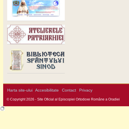
Harta site-ului
Accesibilitate
Contact
Privacy
© Copyright 2026 - Site Oficial al Episcopiei Ortodoxe Române a Oradiei