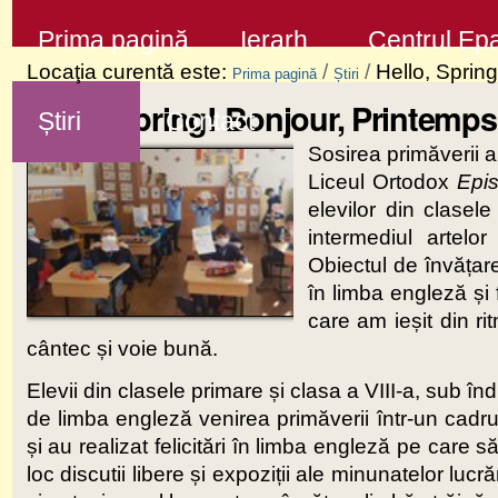
Sari
Secţiuni
Prima pagină
Ierarh
Centrul Epa
la
Locaţia curentă este:
/
/
Hello, Spring
Prima pagină
Știri
conţinut
Hello, Spring! Bonjour, Printemps!
Știri
Contact
|
Sosirea primăverii a
Sari
Liceul Ortodox
Epi
la
elevilor din clase
navigare
intermediul artelor
Obiectul de învățar
în limba engleză și 
care am ieșit din rit
cântec și voie bună.
Elevii din clasele primare și clasa a VIII-a, sub î
de limba engleză venirea primăverii într-un cadru 
și au realizat felicitări în limba engleză pe care s
loc discutii libere și expoziții ale minunatelor lucră