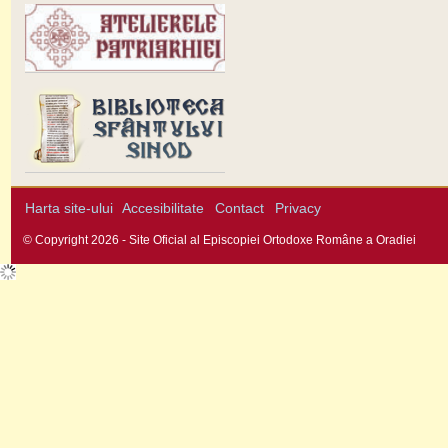
Harta site-ului
Accesibilitate
Contact
Privacy
© Copyright 2026 - Site Oficial al Episcopiei Ortodoxe Române a Oradiei