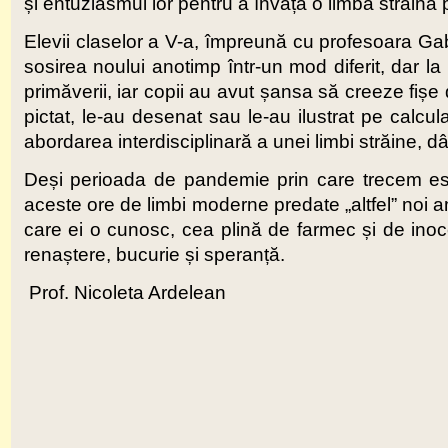
și entuziasmul lor pentru a învăța o limbă străină p
Elevii claselor a V-a, împreună cu profesoara Gab
sosirea noului anotimp într-un mod diferit, dar la
primăverii, iar copii au avut șansa să creeze fișe
pictat, le-au desenat sau le-au ilustrat pe calcul
abordarea interdisciplinară a unei limbi străine, d
Deși perioada de pandemie prin care trecem este 
aceste ore de limbi moderne predate „altfel” noi 
care ei o cunosc, cea plină de farmec și de inoc
renaștere, bucurie și speranță.
Prof. Nicoleta Ardelean