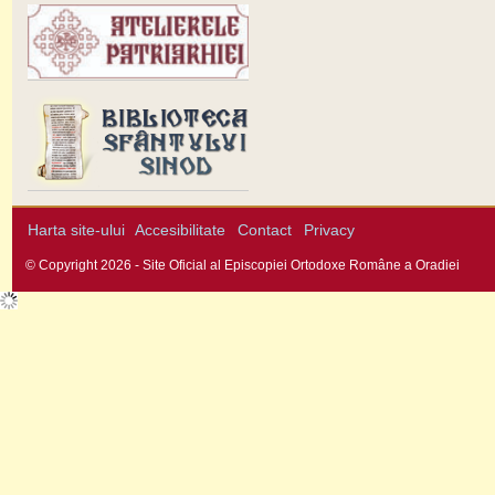
Harta site-ului
Accesibilitate
Contact
Privacy
© Copyright 2026 - Site Oficial al Episcopiei Ortodoxe Române a Oradiei