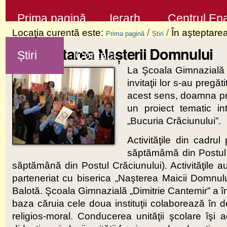
Sari
Secţiuni
Prima pagină
Ierarh
Centrul Epa
la
Locaţia curentă este:
/
/
În aşteptare
Prima pagină
Știri
conţinut
În aşteptarea Naşterii Domnului
Știri
Contact
|
La Şcoala Gimnazială „
Sari
invitaţii lor s-au preg
la
acest sens, doamna pro
navigare
un proiect tematic i
„Bucuria Crăciunului”.
Activităţile din cadru
săptămâmă din Postul C
săptămână din Postul Crăciunului). Activităţile a
parteneriat cu biserica „Naşterea Maicii Domnul
Balotă. Şcoala Gimnazială „Dimitrie Cantemir” a î
baza căruia cele doua instituţii colaborează în de
religios-moral. Conducerea unităţii şcolare îşi a