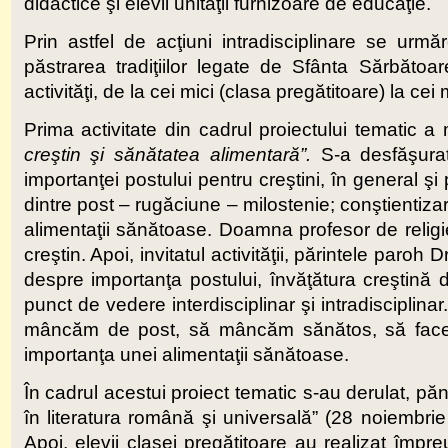
didactice şi elevii unităţii furnizoare de educaţie.
Prin astfel de acţiuni intradisciplinare se urmăr
păstrarea tradiţiilor legate de Sfânta Sărbătoare
activităţi, de la cei mici (clasa pregătitoare) la cei 
Prima activitate din cadrul proiectului tematic a
creştin şi sănătatea alimentară”.
S-a desfăşura
importanţei postului pentru creştini, în general şi
dintre post – rugăciune – milostenie; conştientizar
alimentaţii sănătoase. Doamna profesor de religie
creştin. Apoi, invitatul activităţii, părintele paroh
despre importanţa postului, învăţătura creştină d
punct de vedere interdisciplinar şi intradisciplinar
mâncăm de post, să mâncăm sănătos, să facem 
importanţa unei alimentaţii sănătoase.
În cadrul acestui proiect tematic s-au derulat, pă
în literatura română şi universală” (28 noiembrie 
Apoi, elevii clasei pregătitoare au realizat împre