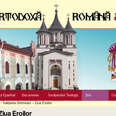
ul Eparhial
Documente
Învățamânt Teologic
Știri
Co
/
Înălțarea Domnului – Ziua Eroilor
Ziua Eroilor