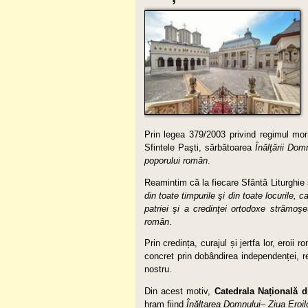
Prin legea 379/2003 privind regimul mor
Sfintele Paşti, sărbătoarea
Înălţării
Domn
poporului român
.
Reamintim că la fiecare Sfântă Liturghie 
din toate timpurile şi din toate locurile, c
patriei şi a credinţei ortodoxe strămoşe
român
.
Prin credința, curajul și jertfa lor, eroii 
concret prin dobândirea independenței, real
nostru.
Din acest motiv,
Catedrala Na
ț
ională
d
hram fiind
Înăl
ț
area Domnului
–
Ziua Eroil