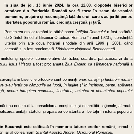
În ziua de joi, 13 iunie 2024, la ora 12.00,
clopotele bisericilor
ortodoxe din Patriarhia Română vor fi trase în semn de ve
ș
nică
pomenire, pre
ț
uire
ș
i recunoştinţă faţă de eroii care s-au jertfit pentru
libertatea poporului român, credinţa cre
ștină
şi ţară.
Pomenirea eroilor români la sărbătoarea
Înălţării Domnului
a fost hotărâtă
de Sfântul Sinod al Bisericii Ortodoxe Române în anul 1920 și consfinţită
ulterior prin alte două hotărâri sinodale din anii 1999 şi 2001, când
această zi a fost proclamată
Sărbătoare Na
ț
ională Bisericească
.
mintelor şi operelor comemorative de război, cea de-a patruzecea zi de la
ului Iisus Hristos
a fost proclamată
Ziua Eroilor
, ca
sărbătoare naţională a
săvârșită în bisericile ortodoxe sunt pomeniţi
eroii, ostaşii şi luptătorii români
are s-au jertfit pe câmpurile de luptă, în lagăre şi în închisori, pentru apărarea
şti, pentru întregirea neamului, libertatea, unitatea şi demnitatea poporului
români au contribuit la consolidarea conștiinței și demnităţii naționale, afirmate
izarea unităţii statului și apărarea constantă a libertăţii în istoria poporului
in Bucure
ș
ti
este edificată în memoria tuturor eroilor români
, primul ei
or
, iar al doilea hram
Sfântul Apostol Andrei, Ocrotitorul României
.