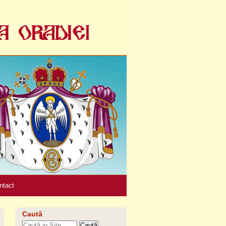
Unelte
personale
ntact
Caută