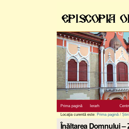
Sari
la
conţinut
|
Sari
la
navigare
Secţiuni
Prima pagină
Ierarh
Centr
Locaţia curentă este:
Prima pagină
/
Știri
Înălțarea Domnului – 