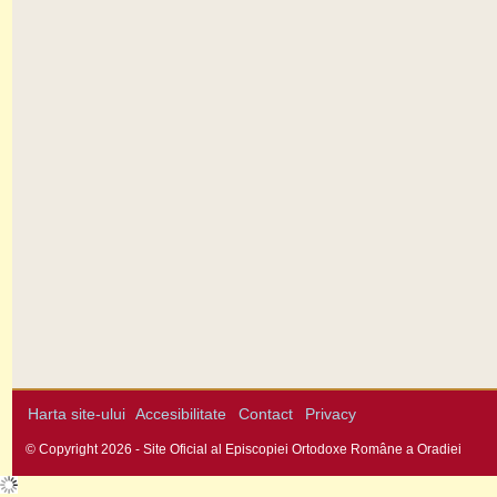
Harta site-ului
Accesibilitate
Contact
Privacy
© Copyright 2026 - Site Oficial al Episcopiei Ortodoxe Române a Oradiei