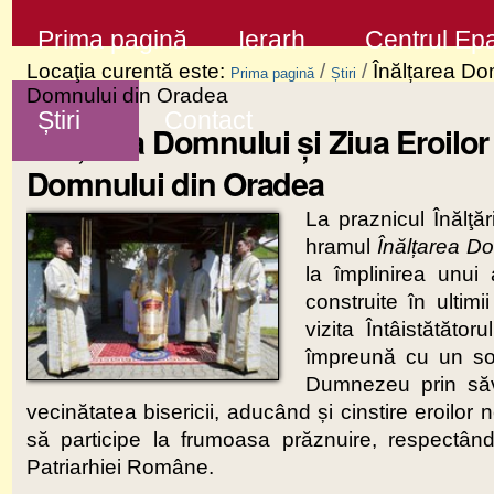
Sari
Secţiuni
Prima pagină
Ierarh
Centrul Epa
la
Locaţia curentă este:
/
/
Înălțarea Dom
Prima pagină
Știri
conţinut
Domnului din Oradea
Știri
Contact
|
Înălțarea Domnului și Ziua Eroilor 
Sari
Domnului din Oradea
la
La praznicul Înălţă
navigare
hramul
Înălțarea D
la împlinirea unui 
construite în ultim
vizita Întâistătător
împreună cu un sob
Dumnezeu prin săvâr
vecinătatea bisericii, aducând și cinstire eroilo
să participe la frumoasa prăznuire, respectând
Patriarhiei Române.