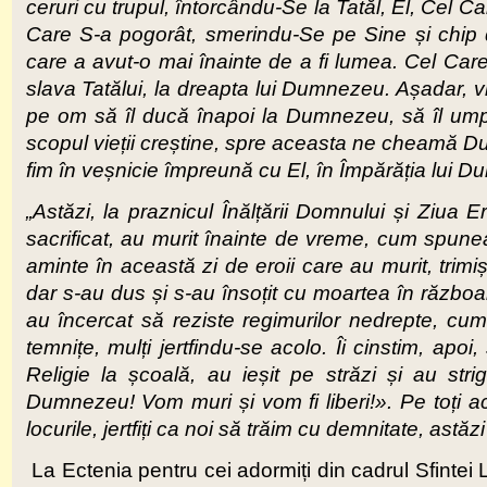
ceruri cu trupul, întorcându-Se la Tatăl, El, Cel C
Care S-a pogorât, smerindu-Se pe Sine și chip de
care a avut-o mai înainte de a fi lumea. Cel Car
slava Tatălui, la dreapta lui Dumnezeu. Așadar,
pe om să îl ducă înapoi la Dumnezeu, să îl ump
scopul vieții creștine, spre aceasta ne cheamă 
fim în veșnicie împreună cu El, în Împărăția lui 
„Astăzi, la praznicul Înălțării Domnului și Ziua 
sacrificat, au murit înainte de vreme, cum spu
aminte în această zi de eroii care au murit, trimi
dar s-au dus și s-au însoțit cu moartea în războaie
au încercat să reziste regimurilor nedrepte, cum
temnițe, mulți jertfindu-se acolo. Îi cinstim, apoi
Religie la școală, au ieșit pe străzi și au s
Dumnezeu! Vom muri și vom fi liberi!». Pe toți aceș
locurile, jertfiți ca noi să trăim cu demnitate, astăz
La Ectenia pentru cei adormiți din cadrul Sfintei 