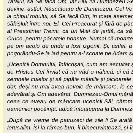
Tatălui, să Se facă Om, iar Fiul lui Dumnezeu S
devine, astfel, Născătoare de Dumnezeu. Cel Veș
ia chipul robului, să Se facă Om, în toate asemen
sălășluit între noi. El, Cel Preacurat și fără de p
al Preasfintei Treimi, ca un Miel de jertfă, ca să
Cruce, pentru păcatele noastre. Numai că moartea 
pe om acolo de unde a fost izgonit. Și, astfel, a 
pogorându-Se la iad pentru a-l scoate pe Adam și p
„Ucenicii Domnului, înfricoșați, cum am ascultat ș
de Hristos Cel Înviat că nu văd o nălucă, ci că El
semnele cuielor și să pipăie mâinile și picioarel
dar, deși nu mai avea nevoie de mâncare, le c
adevărat și Om adevărat. Dumnezeu-Omul mănâncă 
ceea ce aveau de mâncare ucenicii Săi, căror
oamenilor pocăința, adică întoarcerea la Dumnez
„După ce vreme de patruzeci de zile li Se arată 
Ierusalim, Își ia rămas bun, îi binecuvintează, și