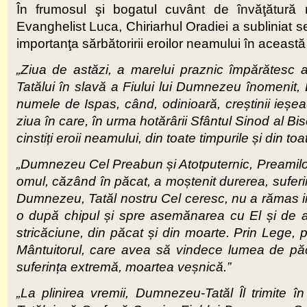
În frumosul şi bogatul cuvânt de învăţătură r
Evanghelist Luca, Chiriarhul Oradiei a subliniat se
importanţa sărbătoririi eroilor neamului în această 
„Ziua de astăzi, a marelui praznic împărătesc al
Tatălui în slavă a Fiului lui Dumnezeu înomenit,
numele de Ispas, când, odinioară, creștinii ieșeau
ziua în care, în urma hotărârii Sfântul Sinod al B
cinstiți eroii neamului, din toate timpurile și din toa
„Dumnezeu Cel Preabun și Atotputernic, Preamilo
omul, căzând în păcat, a moștenit durerea, suferin
Dumnezeu, Tatăl nostru Cel ceresc, nu a rămas indi
o după chipul și spre asemănarea cu El și de ace
stricăciune, din păcat și din moarte. Prin Lege, p
Mântuitorul, care avea să vindece lumea de păc
suferința extremă, moartea veșnică.”
„La plinirea vremii, Dumnezeu-Tatăl Îl trimite