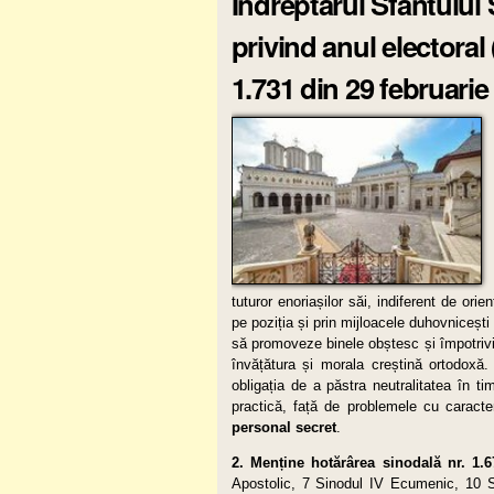
Îndreptarul Sfântului
privind anul electoral
1.731 din 29 februarie
tuturor enoriașilor săi, indiferent de orie
pe poziția și prin mijloacele duhovnicești c
să promoveze binele obștesc și împotrivin
învățătura și morala creștină ortodoxă. Î
obligația de a păstra neutralitatea în tim
practică, față de problemele cu caracte
personal secret
.
2. Menține hotărârea sinodală nr. 1.6
Apostolic, 7 Sinodul IV Ecumenic, 10 Si