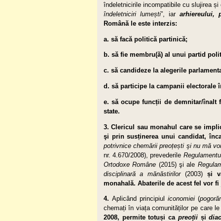
îndeletnicirile incompatibile cu slujirea 
îndeletniciri lumești
”, iar
arhiere­ului
Română le este interzis:
a. să facă politică partinică;
b. să fie membru(ă) al unui partid polit
c. să candideze la alegerile parlament
d. să participe la campanii electorale în
e. să ocupe funcții de demni­tar/înalt 
state.
3. Clericul sau monahul care se implic
şi prin sus­ținerea unui candidat, în
potrivnice chemării preoțești şi nu mă voi
nr. 4.670/2008), prevederile
Regulamentulu
Ortodoxe Române
(2015) şi ale
Regulam
disciplinară a mănăstirilor
(2003)
și v
monahală. Abaterile de acest fel vor fi
4.
Aplicând principiul
iconomiei
(
pogoră
chemați în viața comuni­tăților pe care l
2008, permite totuși ca
preoții
și
diac