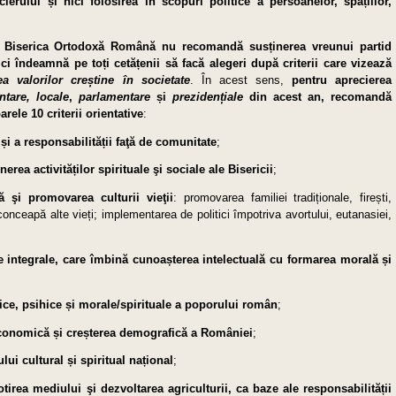
lerului și nici folosirea în scopuri politice a persoanelor, spațiilor,
că Biserica Ortodoxă Română nu recomandă susținerea vreunui partid
, ci îndeamnă pe toți cetățenii să facă alegeri după criterii care vizează
a valorilor creștine în societate
. În acest sens,
pentru
aprecierea
ntare, locale
,
parlamentare
și
prezidențiale
din acest an, recomandă
rele 10 criterii orientative
:
și a responsabilității faţă de comunitate
;
inerea activităților spirituale şi sociale ale Bisericii
;
 şi promovarea culturii vieţii
: promovarea familiei tra­diționale, firești,
onceapă alte vieți; implementarea de politici împotriva avortului, eutanasiei,
e integrale, care îmbină cunoașterea intelectuală cu formarea morală și
zice, psihice și mo­rale/spirituale a poporului român
;
economică și creșterea demografică a României
;
ui cultural și spiritual național
;
otirea mediului şi dezvoltarea agriculturii, ca baze ale responsabilității