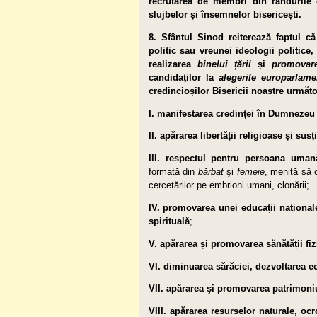
recrutarea de mem­bri din rândurile c
slujbelor și însemnelor bise­ri­cești.
8. Sfântul Sinod reiterează faptul 
politic sau vre­unei ideologii politice
realizarea
binelui țării
și
promovare
candidaților la
alegerile europarlame
credin­cioșilor Bisericii noastre următoa
I. manifestarea credinței în Dumnezeu 
II. apărarea libertății religioase și susț
III. respectul pentru persoana umană
formată din
bărbat
şi
femeie
, menită să c
cercetărilor pe embrioni umani, clonării;
IV. promovarea unei educații național
spirituală
;
V. apărarea și promovarea să­nătă­ții fi
VI. diminuarea sărăciei, dezvoltarea 
VII. apărarea şi promovarea patrimoniul
VIII. apărarea resurselor naturale, ocr