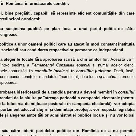
în România, în următoarele con­diții:
și, bine pregătiți, capabili să reprezinte eficient comu­nitățile din care
redin­cioși ortodocși;
 sau susținerea publică pe plan local a unui partid politic de către
religioase;
olitice a unor oameni politici care au atacat în mod constant instituția
e so­cietății sau candidarea respectivelor persoane ca indepen­denți.
a alegerile locale fără a­probarea scrisă a chiriarhilor lor
. Aceasta va fi
, într-o ședință a
Permanenței Consiliului eparhial
și numai acelor clerici
esele comunității
în
consiliile locale
și în
consiliile județene
. Dacă, însă,
corespunde cerințelor mandatului încredințat, de a lucra şi a apăra interesele
 aprobarea.
t aprobarea bisericească de a candida pentru a deveni membri în
consiliul
pen­dați de la slujire pe întreaga perioadă a campaniei electorale (pentru
re la folosirea de mijloace pastorale în campania electorală), vor adopta
rtament adecvat slujirii şi demnității preoțești, vor respecta legislația
e şi alegerea autorităților adminis­trației publice locale şi nu vor folosi
.
 său către liderii partidelor politice din România de a nu permite