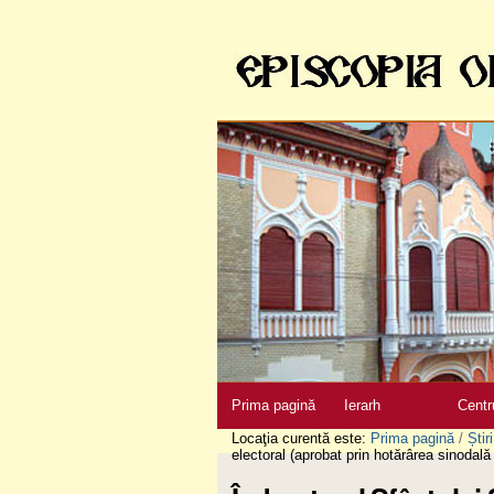
Sari
la
conţinut
|
Sari
la
navigare
Secţiuni
Prima pagină
Ierarh
Centr
Locaţia curentă este:
Prima pagină
/
Știri
electoral (aprobat prin hotărârea sinodală