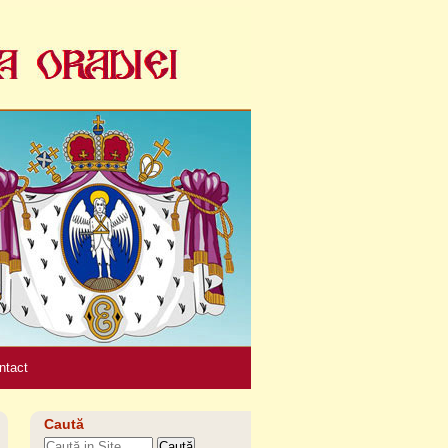
Unelte
personale
ntact
Caută