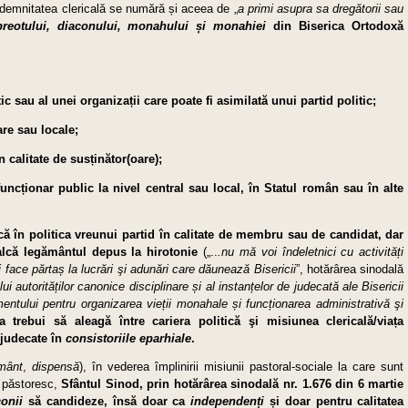
și demnitatea clericală se numără și aceea de „
a primi asupra sa dregătorii sau
, preotului, diaconului, monahului și monahiei
din Biserica Ortodoxă
ic sau al unei organizații care poate fi asimilată unui partid politic;
are sau locale;
 calitate de susțină­tor(oare);
funcționar public la nivel central sau local, în Statul român sau în alte
ă în politica vreunui partid în calitate de membru sau de candidat, dar
calcă legământul depus la hirotonie
(„..
.nu mă voi îndeletnici cu activități
 face părtaș la lucrări şi adunări care dăunează Bisericii
”, hotărârea sinodală
i auto­rităților canonice disciplinare și al instanțelor de judecată ale Bisericii
entului pentru organizarea vieții monahale și funcționarea administrativă şi
a trebui să aleagă între cariera politică şi misiunea clerica­lă/via­ța
 judecate în
consistoriile eparhiale
.
mânt
,
dispensă
), în vederea împlinirii misiunii pastoral-sociale la care sunt
e păstoresc,
Sfântul Sinod, prin hotărârea sinodală nr. 1.676 din 6 martie
onii
să candideze, însă doar ca
independenți
și doar pentru calitatea