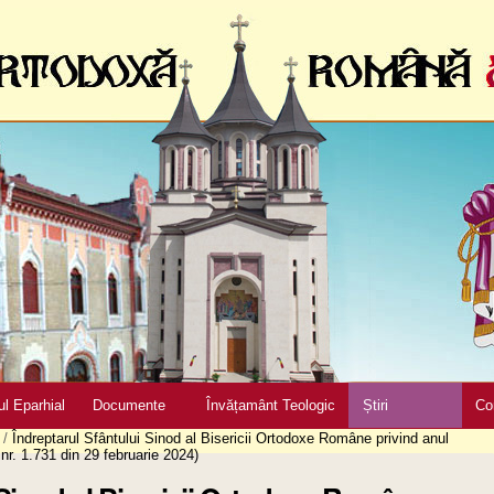
ul Eparhial
Documente
Învățamânt Teologic
Știri
Co
/
Îndreptarul Sfântului Sinod al Bisericii Ortodoxe Române privind anul
 nr. 1.731 din 29 februarie 2024)