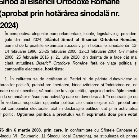
 Sinod al Bisericii Ortodoxe Române
 (aprobat prin hotărârea sinodală nr.
 2024)
În perspectiva alegerilor europarlamentare, locale, legislative și prezi­den­
țiale din anul 2024,
Sfântul Sinod al Bisericii Ortodoxe Române
,
pornind de la pozițiile exprimate succesiv prin hotărârile sinodale din 13-
14 februarie 1996, 23-25 februarie 2000, 12-13 februarie 2004, 5-7 martie
2008, 25 februarie 2016 și 21 iulie 2020, din dorința de a face cât mai
clară atitudinea
Bisericii Ortodoxe Române
față de viața politică și
campaniile electorale,
ho­tărăște
:
1.
În calitatea sa de cetățean al Patriei și de părinte duhovnicesc al
ntarea lor politică, preotul are libertatea, binecuvântarea și îndatorirea ca, de
are-i sunt specifice, să participe la viața cetății, sprijinind activitățile menite
du-se oricăror măsuri sau acti­vități care se dovedesc a fi în contradicție cu
n vederea respectării opțiunilor politice ale credin­cioșilor săi, preotul are
pul campaniilor electorale, atât în declarațiile publice, cât şi în activitatea
r politic.
Opțiunea politică a preotului va fi exprimată doar prin votul
76 din 6 martie 2008, prin care
, în conformitate cu Sfintele Canoane (6
nodul VII Ecumenic, 11 Sinodul local Cartagina), se stipulează că printre