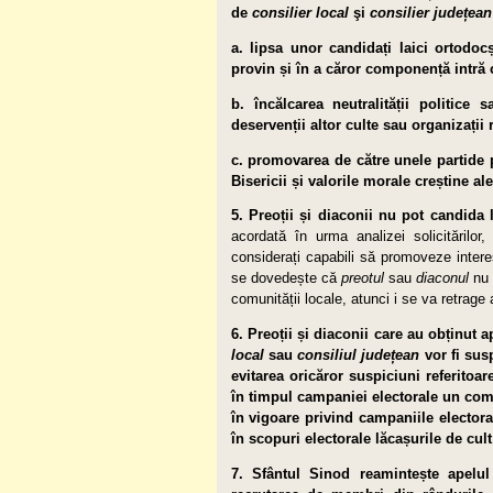
de
consilier local
şi
consilier județean
a. lipsa unor candidați laici or­to­doc
provin și în a căror componență intră c
b. încălcarea neutralității politice
deservenții altor culte sau organizații 
c. promovarea de către unele partide p
Bisericii și valorile morale creștine al
5. Preoții și diaconii nu pot candida l
acordată în urma analizei solicitărilor
considerați capabili să promoveze inter
se dovedește că
preotul
sau
diaconul
nu 
comunității locale, atunci i se va retrage
6. Preoții și diaconii care au obținu
local
sau
consiliul județean
vor fi sus
evitarea oricăror suspiciuni referitoa
în timpul campaniei electorale un compo
în vigoare privind campaniile electoral
în scopuri electorale lăcașurile de cult
7. Sfântul Sinod reamintește apelul