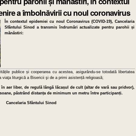
pentru parohii și mănăstiri, în contextul
enire a îmbolnăvirii cu noul coronavirus
În contextul epidemiei cu noul Coronavirus (COVID-19), Cancelaria
Sfântului Sinod a transmis îndrumări actualizate pentru parohii și
mănăstiri:
tățile publice și cooperarea cu acestea, asigurându-se totodată libertatea
a viaţa liturgică a Bisericii şi de a primi asistență religioasă;
în aer liber, de regulă lângă lăcașul de cult (altar de vară sau pridvor),
oane, păstrând distanța de minimum un metru între participanți.
Cancelaria Sfântului Sinod