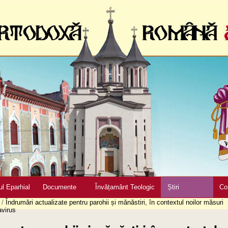
ul Eparhial
Documente
Învățamânt Teologic
Știri
Co
/
Îndrumări actualizate pentru parohii și mănăstiri, în contextul noilor măsuri
avirus