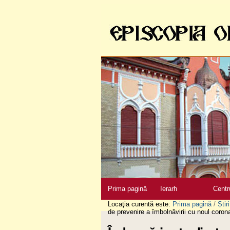
Sari
la
conţinut
|
Sari
la
navigare
Secţiuni
Prima pagină
Ierarh
Centr
Locaţia curentă este:
Prima pagină
/
Știri
de prevenire a îmbolnăvirii cu noul coron