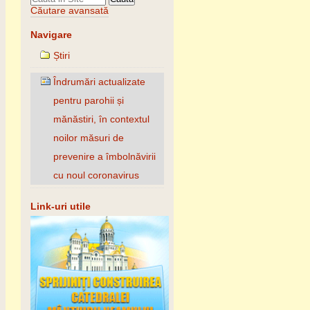
Căutare avansată
Navigare
Știri
Îndrumări actualizate
pentru parohii și
mănăstiri, în contextul
noilor măsuri de
prevenire a îmbolnăvirii
cu noul coronavirus
Link-uri utile